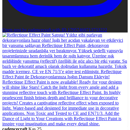
Open post by cadencecraft with ID 17957469713733222
cadencecraft
Kas 25