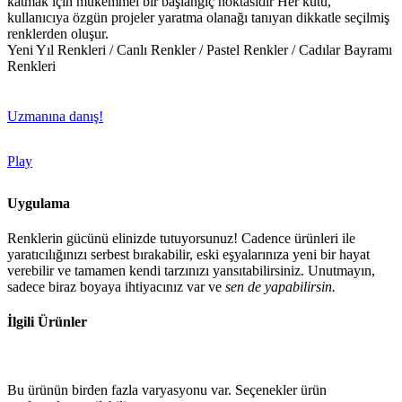
katmak için mükemmel bir başlangıç noktasıdır Her kutu,
kullanıcıya özgün projeler yaratma olanağı tanıyan dikkatle seçilmiş
renklerden oluşur.
Yeni Yıl Renkleri / Canlı Renkler / Pastel Renkler / Cadılar Bayramı
Renkleri
Uzmanına danış!
Play
Uygulama
Renklerin gücünü elinizde tutuyorsunuz! Cadence ürünleri ile
yaratıcılığınızı serbest bırakabilir, eski eşyalarınıza yeni bir hayat
verebilir ve tamamen kendi tarzınızı yansıtabilirsiniz. Unutmayın,
sadece biraz boyaya ihtiyacınız var ve
sen de yapabilirsin.
İlgili Ürünler
Bu ürünün birden fazla varyasyonu var. Seçenekler ürün