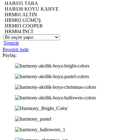
HAR035 TABA
HAR036 KOYU KAHVE
HRM01 ALTIN
HRM02 GÜMÜŞ
HRM03 COOPER
HRM04 İNCİ
Temizle
Broşürü indir
Paylaş: