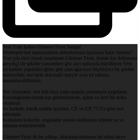
Yeni Yılın Işıltısı Glimmer Frost Satışta!
Muhteşem kar manzaralarını dekorlarınıza taşımaya hazır mısınız?
Yeni yıla özel olarak tasarlanan Glimmer Frost, donuk kar dokusunu
gerçekçi bir şekilde yansıtırken göz alıcı ışıltısıyla büyülüyor. Yeni
yıl kartları yapabileceğiniz gibi çam ağacınızı büyüleyici bir şekilde
süsleyebilir, her türlü dekoratif objeyle yeni yıl ruhunu
tamamlayabilirsiniz.
Sert yüzeylere, sert kıllı fırça yada spatula yardımıyla uygulanır.
Kuruduğunda donuk kar görünümünde, ışıltılı ve özel bir doku
oluşturur.
Su bazlıdır, toksik madde içermez. CE ve EN 71/3’e göre test
edilmiştir.
Kullanımı kolaydır, uygulama sonrası kullanılan ürünler su ve
sabunla temizlenebilir.
Glimmer Frost ile bu yılbaşı, dekorasyonlarınızı bir adım öteye