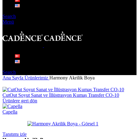
Search
Menü
Search
Ana Sayfa
Ürünlerimiz
Harmony Akrilik Boya
CutOut Soyut Sanat ve İllüstrasyon Kumaş Transfer CO-10
Ürünlere geri dön
Capella
Tanıtımı izle