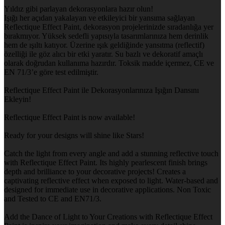
Yıldız gibi parlayan dekorasyonlara hazır olun!
Işığı her açıdan yakalayan ve etkileyici bir yansıma sağlayan
Reflectique Effect Paint, dekorasyon projelerinizde sıradanlığa yer
bırakmıyor. Yüksek sedefli yapısıyla tasarımlarınıza hem derinlik
hem de ışıltı katıyor. Üzerine ışık geldiğinde yansıtma (reflectif)
özelliği ile göz alıcı bir etki yaratır. Su bazlı ve dekoratif amaçlı
olarak doğrudan kullanıma hazırdır. Toksik madde içermez, CE ve
EN 71/3’e göre test edilmiştir.
Reflectique Effect Paint ile Dekorasyonlarınıza Işığın Dansını
Ekleyin!
Reflectique Effect Paint is now available!
Ready for your designs will shine like Stars!
Catch the light from every angle and add a stunning reflective touch
with Reflectique Effect Paint. Its highly pearlescent finish brings
depth and brilliance to your decorative projects! Creates a
captivating reflective effect when exposed to light. Water-based and
designed for immediate use in decorative applications. Non Toxic
and Tested to CE and EN71/3.
Add the Dance of Light to Your Creations with Reflectique Effect