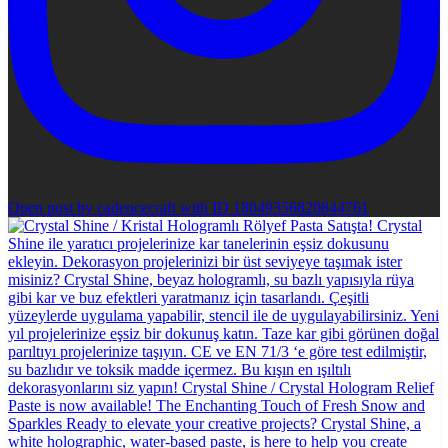
Open post by cadencecraft with ID 18049356820844761