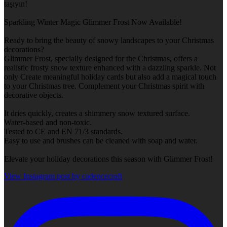
taşıyın!
Sparkling Winter Magic Glimmer Frost Now Available!
Ready to bring the beauty of snowy landscapes to your Christmas
decorations?
Glimmer Frost, specially designed for the Christmas, offers a
realistic frosty snow texture enhanced with a dazzling sparkle. Not
only Create meaningful holiday cards but also add a magical touch
to your Christmas tree. Complement your Christmas spirit with
decorative objects.
It dries quickly, creates a shimmery snow textured surface.
Water-based and non-toxic.
Tested to CE and EN 71/3 standards.
Easy to use and brushes can be cleaned with soap and water.
Elevate your holiday decorations this season with Glimmer Frost!
View Instagram post by cadencecraft