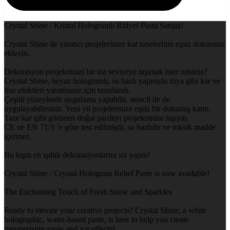
Crystal Shine / Kristal Hologramlı Rölyef Pasta Satışta!
Crystal Shine ile yaratıcı projelerinize kar tanelerinin eşsiz dokusunu
ekleyin.
Dekorasyon projelerinizi bir üst seviyeye taşımak ister misiniz?
Crystal Shine, beyaz hologramlı, su bazlı yapısıyla rüya gibi kar ve
buz efektleri yaratmanız için tasarlandı.
Çeşitli yüzeylerde uygulama yapabilir, stencil ile de
uygulayabilirsiniz. Yeni yıl projelerinize eşsiz bir dokunuş katın.
Taze kar gibi görünen doğal parıltıyı projelerinize taşıyın.
CE ve EN 71/3 ‘e göre test edilmiştir, su bazlıdır ve toksik madde
içermez.
Bu kışın en ışıltılı dekorasyonlarını siz yapın!
Crystal Shine / Crystal Hologram Relief Paste is now available!
The Enchanting Touch of Fresh Snow and Sparkles
Ready to elevate your creative projects? Crystal Shine, a white
holographic, water-based paste, is here to help you create
mesmerising snow and ice effects!