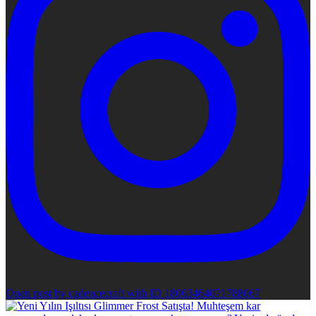
Open post by cadencecraft with ID 18063464071788067