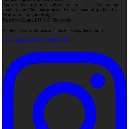
Apply with a brush or stencils on any hard surface. Add a unique
touch to your Christmas projects! Bring the natural sparkle of as
fresh snow into your designs.
Tested to CE and EN 71/3, Non-toxic.
Be the creator of the season’s most dazzling decoration!
View Instagram post by cadencecraft