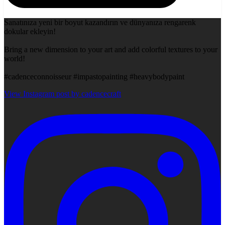
Sanatınıza yeni bir boyut kazandırın ve dünyanıza rengarenk
dokular ekleyin!
Bring a new dimension to your art and add colorful textures to your
world!
#cadenceconnoisseur #impastopainting #heavybodypaint
View Instagram post by cadencecraft