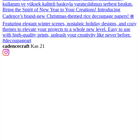
cadencecraft
Kas 21