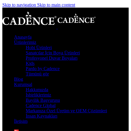
Skip to navigation
Skip to main content
Anasayfa
Ürünlerimiz
Hobi Ürünleri
Sanatçılar İçin Boya Ürünleri
Profesyonel Duvar Boyaları
Kids
Pardo by Cadence
Tümünü gör
Blog
Kurumsal
Hakkımızda
İşbirliklerimiz
Bayilik Başvurusu
Cadence Global
Markanıza Özel Üretim ve OEM Çözümleri
İnsan Kaynakları
İletişim