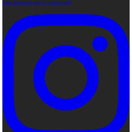
View Instagram post by cadencecraft