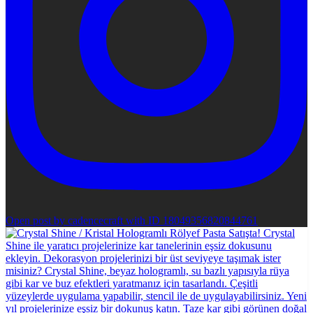
Open post by cadencecraft with ID 18049356820844761