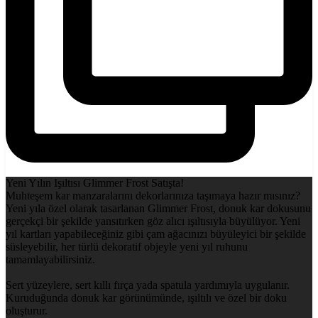
Yeni Yılın Işıltısı Glimmer Frost Satışta!
Muhteşem kar manzaralarını dekorlarınıza taşımaya hazır mısınız?
Yeni yıla özel olarak tasarlanan Glimmer Frost, donuk kar dokusunu
gerçekçi bir şekilde yansıtırken göz alıcı ışıltısıyla büyülüyor. Yeni
yıl kartları yapabileceğiniz gibi çam ağacınızı büyüleyici bir şekilde
süsleyebilir, her türlü dekoratif objeyle yeni yıl ruhunu
tamamlayabilirsiniz.
Sert yüzeylere, sert kıllı fırça yada spatula yardımıyla uygulanır.
Kuruduğunda donuk kar görünümünde, ışıltılı ve özel bir doku
oluşturur.