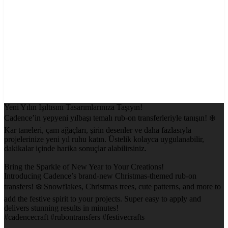
Yeni Yılın Işıltısını Tasarımlarınıza Taşıyın!
Cadence’in yepyeni yılbaşı temalı rub-on transferleriyle tanışın! ❄️
Kar taneleri, çam ağaçları, şirin desenler ve daha fazlasıyla
projelerinize yeni yıl ruhu katın. Üstelik kolayca uygulanabilir,
dakikalar içinde harika sonuçlar alabilirsiniz.
Bring the Sparkle of New Year to Your Creations!
Introducing Cadence’s brand-new Christmas-themed rub-on
transfers! ❄️ Snowflakes, Christmas trees, cute patterns, and more to
add the festive spirit to your projects. Super easy to apply and
delivers stunning results in minutes!
#cadencecraft #rubontransfers #festivecrafts