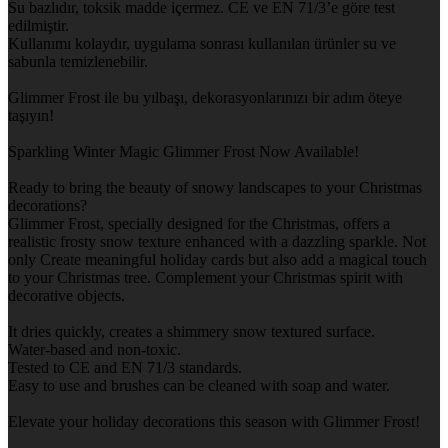
Su bazlıdır, toksik madde içermez. CE ve EN 71/3’e göre test
edilmiştir.
Kullanımı kolaydır, uygulama sonrası kullanılan ürünler su ve
sabunla temizlenebilir.
Glimmer Frost ile bu yılbaşı, dekorasyonlarınızı bir adım öteye
taşıyın!
Sparkling Winter Magic Glimmer Frost Now Available!
Ready to bring the beauty of snowy landscapes to your Christmas
decorations?
Glimmer Frost, specially designed for the Christmas, offers a
realistic frosty snow texture enhanced with a dazzling sparkle. Not
only Create meaningful holiday cards but also add a magical touch
to your Christmas tree. Complement your Christmas spirit with
decorative objects.
It dries quickly, creates a shimmery snow textured surface.
Water-based and non-toxic.
Tested to CE and EN 71/3 standards.
Easy to use and brushes can be cleaned with soap and water.
Elevate your holiday decorations this season with Glimmer Frost!