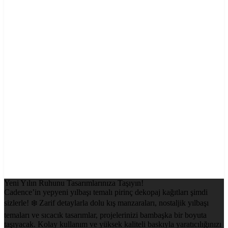
Yeni Yılın Ruhunu Tasarımlarınıza Taşıyın!
Cadence’in yepyeni yılbaşı temalı pirinç dekopaj kağıtları şimdi
sizlerle! ❄️ Zarif detaylarla dolu kış manzaraları, nostaljik yılbaşı
temaları ve sıcacık tasarımlar, projelerinizi bambaşka bir boyuta
taşıyacak. Kolay kullanım ve yüksek kaliteli baskıyla yaratıcılığınızı