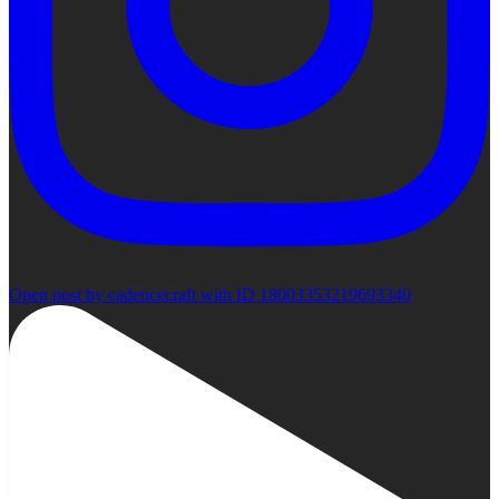
Open post by cadencecraft with ID 18003353219693340