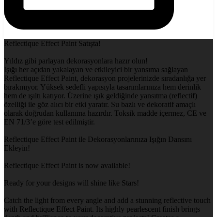
Reflectique Effect Paint Satışta!
Yıldız gibi parlayan dekorasyonlara hazır olun!
Işığı her açıdan yakalayan ve etkileyici bir yansıma sağlayan
Reflectique Effect Paint, dekorasyon projelerinizde sıradanlığa yer
bırakmıyor. Yüksek sedefli yapısıyla tasarımlarınıza hem derinlik
hem de ışıltı katıyor. Üzerine ışık geldiğinde yansıtma (reflectif)
özelliği ile göz alıcı bir etki yaratır. Su bazlı ve dekoratif amaçlı
olarak doğrudan kullanıma hazırdır. Toksik madde içermez, CE ve
EN 71/3’e göre test edilmiştir.
Reflectique Effect Paint ile Dekorasyonlarınıza Işığın Dansını
Ekleyin!
Reflectique Effect Paint is now available!
Ready for your designs will shine like Stars!
Catch the light from every angle and add a stunning reflective touch
with Reflectique Effect Paint. Its highly pearlescent finish brings