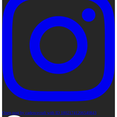
Open post by cadencecraft with ID 18021741206540843