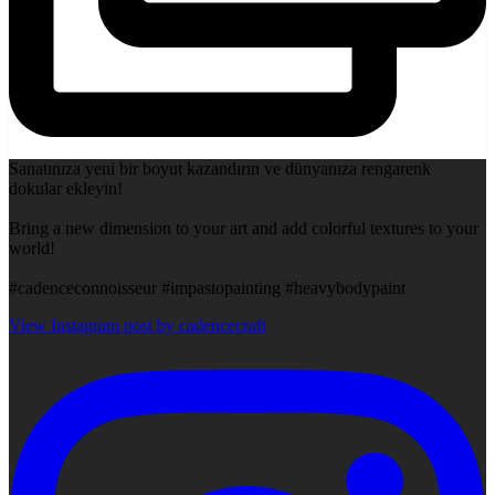
Sanatınıza yeni bir boyut kazandırın ve dünyanıza rengarenk
dokular ekleyin!
Bring a new dimension to your art and add colorful textures to your
world!
#cadenceconnoisseur #impastopainting #heavybodypaint
View Instagram post by cadencecraft