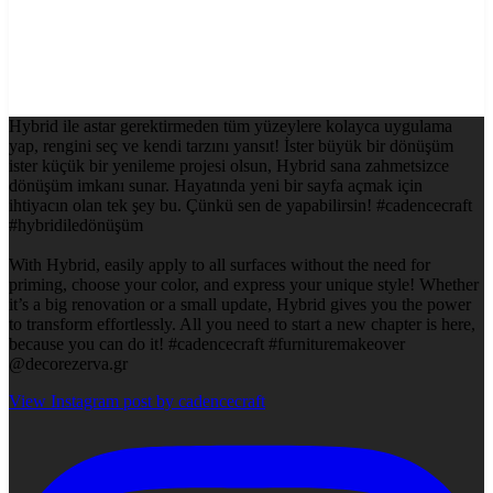
Hybrid ile astar gerektirmeden tüm yüzeylere kolayca uygulama
yap, rengini seç ve kendi tarzını yansıt! İster büyük bir dönüşüm
ister küçük bir yenileme projesi olsun, Hybrid sana zahmetsizce
dönüşüm imkanı sunar. Hayatında yeni bir sayfa açmak için
ihtiyacın olan tek şey bu. Çünkü sen de yapabilirsin! #cadencecraft
#hybridiledönüşüm
With Hybrid, easily apply to all surfaces without the need for
priming, choose your color, and express your unique style! Whether
it’s a big renovation or a small update, Hybrid gives you the power
to transform effortlessly. All you need to start a new chapter is here,
because you can do it! #cadencecraft #furnituremakeover
@decorezerva.gr
View Instagram post by cadencecraft