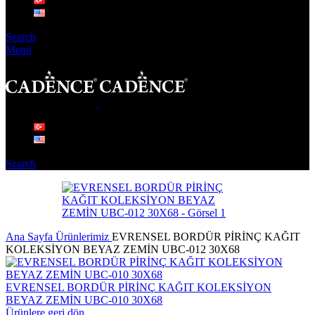
Search
Menü
Search
Ana Sayfa
Ürünlerimiz
EVRENSEL BORDÜR PİRİNÇ KAĞIT
KOLEKSİYON BEYAZ ZEMİN UBC-012 30X68
EVRENSEL BORDÜR PİRİNÇ KAĞIT KOLEKSİYON
BEYAZ ZEMİN UBC-010 30X68
Ürünlere geri dön