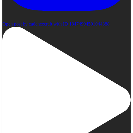
Open post by cadencecraft with ID 18474994501044388