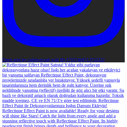
Open post by cadencecraft with ID 17957469713733222