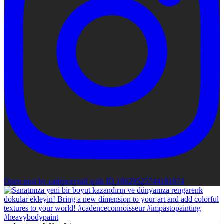
Open post by cadencecraft with ID 18029525744181074