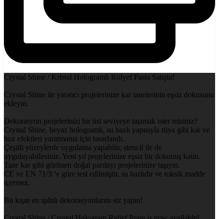
Crystal Shine / Kristal Hologramlı Rölyef Pasta Satışta!
Crystal Shine ile yaratıcı projelerinize kar tanelerinin eşsiz dokusunu
ekleyin.
Dekorasyon projelerinizi bir üst seviyeye taşımak ister misiniz?
Crystal Shine, beyaz hologramlı, su bazlı yapısıyla rüya gibi kar ve
buz efektleri yaratmanız için tasarlandı.
Çeşitli yüzeylerde uygulama yapabilir, stencil ile de
uygulayabilirsiniz. Yeni yıl projelerinize eşsiz bir dokunuş katın.
Taze kar gibi görünen doğal parıltıyı projelerinize taşıyın.
CE ve EN 71/3 ‘e göre test edilmiştir, su bazlıdır ve toksik madde
içermez.
Bu kışın en ışıltılı dekorasyonlarını siz yapın!
Crystal Shine / Crystal Hologram Relief Paste is now available!