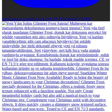
Open post by cadencecraft with ID 18063464071788067