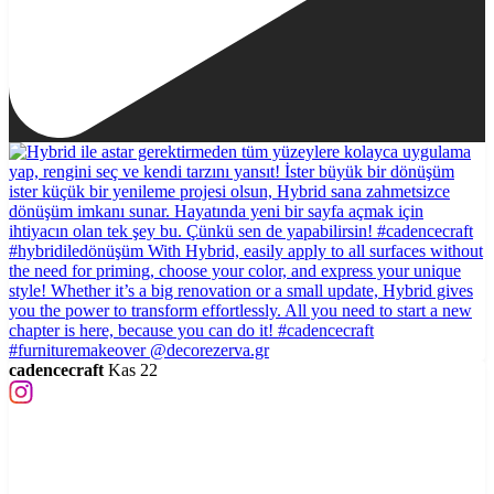
cadencecraft
Kas 22