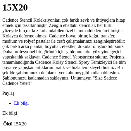
15X20
Cadence Stencil Koleksiyonları çok farklı zevk ve ihtiyaçlara hitap
etmek için tasarlanmıştır. Zengin ebattaki stencillar, her türlü
yüzeyde birçok kez kullanılabilen özel hammaddeden üretilmiştir.
Kolayca deforme olmaz. Cadence boya, pirinç kağıt, transfer,
medium ve rölyef pastalar ile craft çalışmalarınızı zenginleştirebilir;
çok farklı arka planlar, boyutlar, efektler, dokular oluşturabilirsiniz.
Daha profesyonel bir görüntü için şablonun arka yüzeyine geçici
yapışkanlık sağlayan Cadence Stencil Yapıştırıcısı sıkınız. Projeniz
tamamlandığında Cadence Kolay Stencil Sprey Temizleyici ile tüm
boya ve yapışkan artıklarını pratik ve hızla temizleyebilirsiniz. Bu
şekilde şablonunuzu defalarca yeni alınmış gibi kullanabilirsiniz.
Şablonunuzu katlamadan saklayınız. Unutmayın “Size Sadece
Cadence Yeter!“
Paylaş:
Ek bilgi
Ek bilgi
Ölçü
15X20