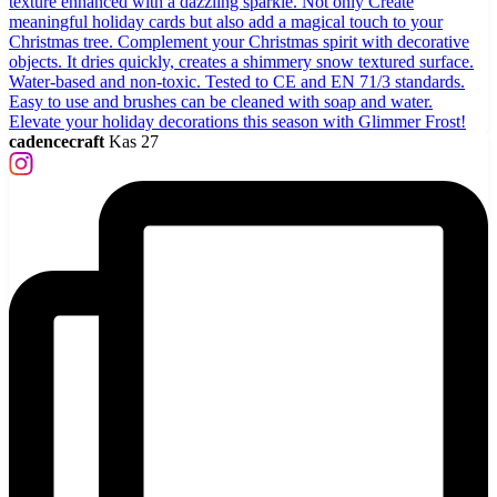
cadencecraft
Kas 27