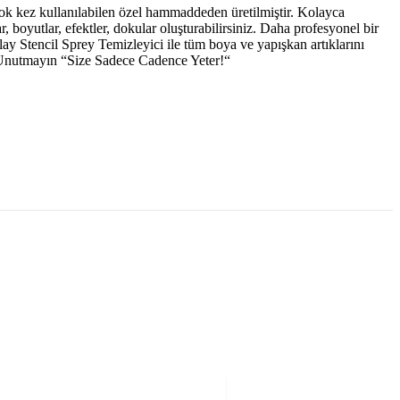
irçok kez kullanılabilen özel hammaddeden üretilmiştir. Kolayca
r, boyutlar, efektler, dokular oluşturabilirsiniz. Daha profesyonel bir
ay Stencil Sprey Temizleyici ile tüm boya ve yapışkan artıklarını
z. Unutmayın “Size Sadece Cadence Yeter!“