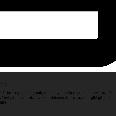
ekleyin.
l Shine, beyaz hologramlı, su bazlı yapısıyla rüya gibi kar ve buz efektle
 Yeni yıl projelerinize eşsiz bir dokunuş katın. Taze kar gibi görünen doğ
rmez.