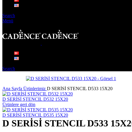
Search
Menü
Search
Ana Sayfa
Ürünlerimiz
D SERİSİ STENCIL D533 15X20
D SERİSİ STENCIL D532 15X20
Ürünlere geri dön
D SERİSİ STENCIL D535 15X20
D SERİSİ STENCIL D533 15X2