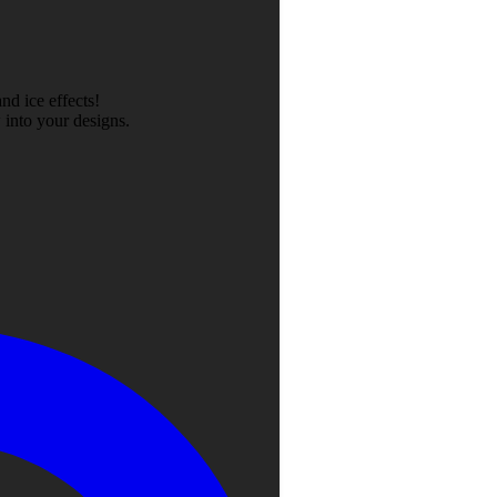
nd ice effects!
 into your designs.