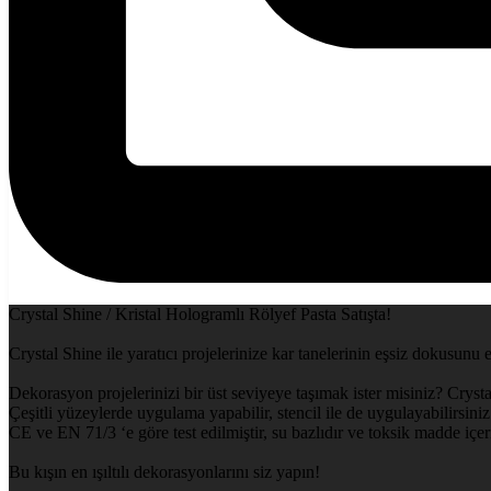
Crystal Shine / Kristal Hologramlı Rölyef Pasta Satışta!
Crystal Shine ile yaratıcı projelerinize kar tanelerinin eşsiz dokusunu 
Dekorasyon projelerinizi bir üst seviyeye taşımak ister misiniz? Crysta
Çeşitli yüzeylerde uygulama yapabilir, stencil ile de uygulayabilirsiniz.
CE ve EN 71/3 ‘e göre test edilmiştir, su bazlıdır ve toksik madde içe
Bu kışın en ışıltılı dekorasyonlarını siz yapın!