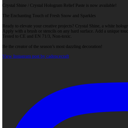
Crystal Shine / Crystal Hologram Relief Paste is now available!
The Enchanting Touch of Fresh Snow and Sparkles
Ready to elevate your creative projects? Crystal Shine, a white hologr
Apply with a brush or stencils on any hard surface. Add a unique touch
Tested to CE and EN 71/3, Non-toxic.
Be the creator of the season’s most dazzling decoration!
View Instagram post by cadencecraft