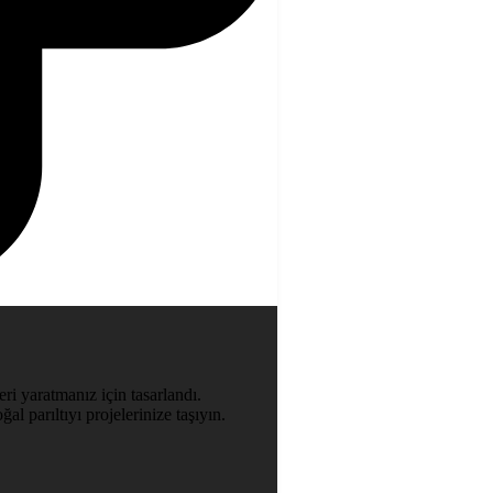
ri yaratmanız için tasarlandı.
al parıltıyı projelerinize taşıyın.