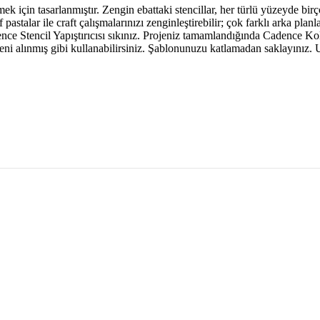
mek için tasarlanmıştır. Zengin ebattaki stencillar, her türlü yüzeyde b
talar ile craft çalışmalarınızı zenginleştirebilir; çok farklı arka planla
ce Stencil Yapıştırıcısı sıkınız. Projeniz tamamlandığında Cadence Kol
 yeni alınmış gibi kullanabilirsiniz. Şablonunuzu katlamadan saklayını