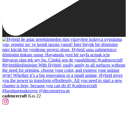
cadencecraft
Kas 22