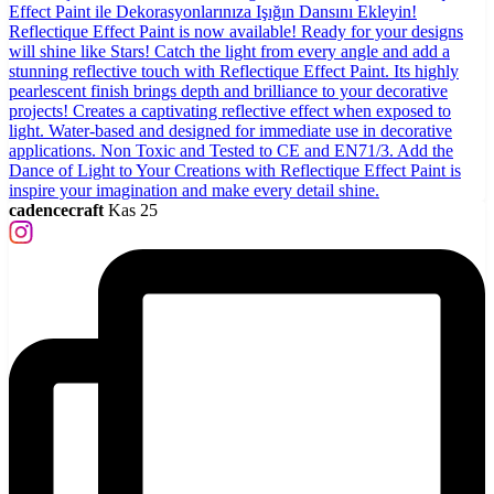
cadencecraft
Kas 25