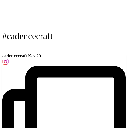
#cadencecraft
cadencecraft
Kas 29