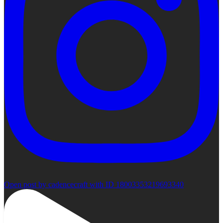
Open post by cadencecraft with ID 18003353219693340