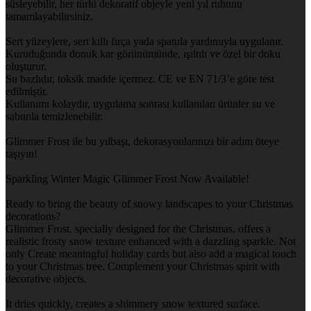
süsleyebilir, her türlü dekoratif objeyle yeni yıl ruhunu
tamamlayabilirsiniz.
Sert yüzeylere, sert kıllı fırça yada spatula yardımıyla uygulanır.
Kuruduğunda donuk kar görünümünde, ışıltılı ve özel bir doku
oluşturur.
Su bazlıdır, toksik madde içermez. CE ve EN 71/3’e göre test
edilmiştir.
Kullanımı kolaydır, uygulama sonrası kullanılan ürünler su ve
sabunla temizlenebilir.
Glimmer Frost ile bu yılbaşı, dekorasyonlarınızı bir adım öteye
taşıyın!
Sparkling Winter Magic Glimmer Frost Now Available!
Ready to bring the beauty of snowy landscapes to your Christmas
decorations?
Glimmer Frost, specially designed for the Christmas, offers a
realistic frosty snow texture enhanced with a dazzling sparkle. Not
only Create meaningful holiday cards but also add a magical touch
to your Christmas tree. Complement your Christmas spirit with
decorative objects.
It dries quickly, creates a shimmery snow textured surface.