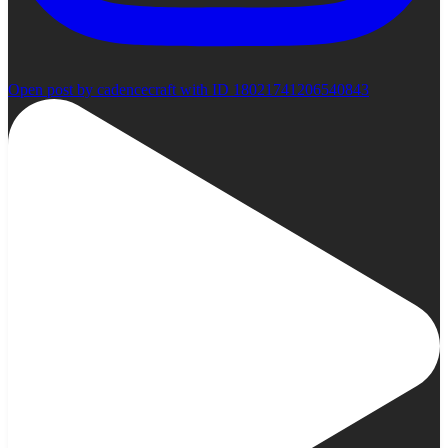
Open post by cadencecraft with ID 18021741206540843