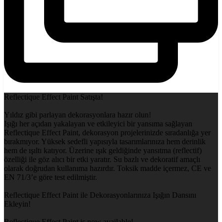
Reflectique Effect Paint Satışta!
Yıldız gibi parlayan dekorasyonlara hazır olun!
Işığı her açıdan yakalayan ve etkileyici bir yansıma sağlayan
Reflectique Effect Paint, dekorasyon projelerinizde sıradanlığa yer
bırakmıyor. Yüksek sedefli yapısıyla tasarımlarınıza hem derinlik
hem de ışıltı katıyor. Üzerine ışık geldiğinde yansıtma (reflectif)
özelliği ile göz alıcı bir etki yaratır. Su bazlı ve dekoratif amaçlı
olarak doğrudan kullanıma hazırdır. Toksik madde içermez, CE ve
EN 71/3’e göre test edilmiştir.
Reflectique Effect Paint ile Dekorasyonlarınıza Işığın Dansını
Ekleyin!
Reflectique Effect Paint is now available!