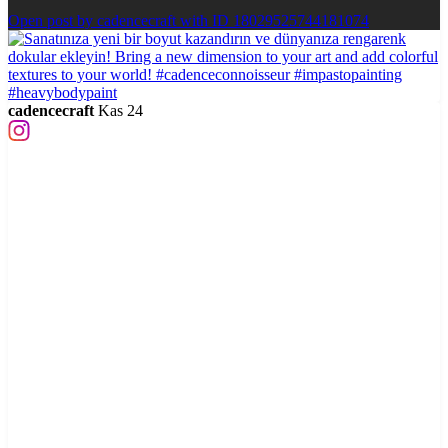
Open post by cadencecraft with ID 18029525744181074
cadencecraft
Kas 24