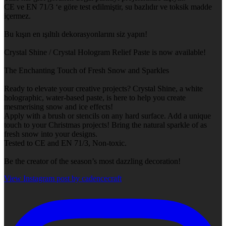
CE ve EN 71/3 ‘e göre test edilmiştir, su bazlıdır ve toksik madde
içermez.
Bu kışın en ışıltılı dekorasyonlarını siz yapın!
Crystal Shine / Crystal Hologram Relief Paste is now available!
The Enchanting Touch of Fresh Snow and Sparkles
Ready to elevate your creative projects? Crystal Shine, a white
holographic, water-based paste, is here to help you create
mesmerising snow and ice effects!
Apply with a brush or stencils on any hard surface. Add a unique
touch to your Christmas projects! Bring the natural sparkle of as
fresh snow into your designs.
Tested to CE and EN 71/3, Non-toxic.
Be the creator of the season’s most dazzling decoration!
View Instagram post by cadencecraft