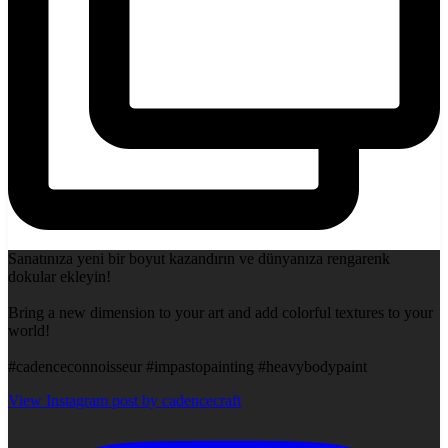
Sanatınıza yeni bir boyut kazandırın ve dünyanıza rengarenk
dokular ekleyin!
Bring a new dimension to your art and add colorful textures to your
world!
#cadenceconnoisseur #impastopainting #heavybodypaint
View Instagram post by cadencecraft