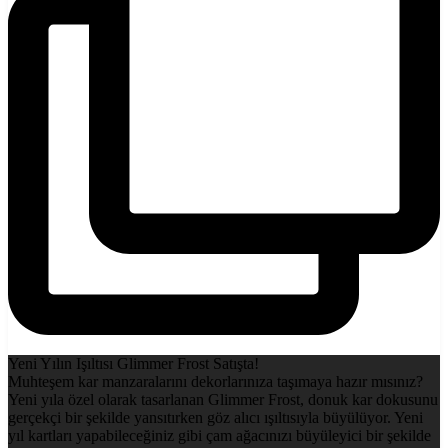
Yeni Yılın Işıltısı Glimmer Frost Satışta!
Muhteşem kar manzaralarını dekorlarınıza taşımaya hazır mısınız?
Yeni yıla özel olarak tasarlanan Glimmer Frost, donuk kar dokusunu
gerçekçi bir şekilde yansıtırken göz alıcı ışıltısıyla büyülüyor. Yeni
yıl kartları yapabileceğiniz gibi çam ağacınızı büyüleyici bir şekilde