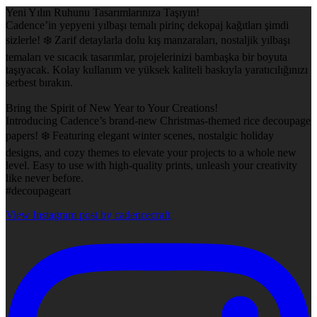
Yeni Yılın Ruhunu Tasarımlarınıza Taşıyın!
Cadence’in yepyeni yılbaşı temalı pirinç dekopaj kağıtları şimdi
sizlerle! ❄️ Zarif detaylarla dolu kış manzaraları, nostaljik yılbaşı
temaları ve sıcacık tasarımlar, projelerinizi bambaşka bir boyuta
taşıyacak. Kolay kullanım ve yüksek kaliteli baskıyla yaratıcılığınızı
serbest bırakın.
Bring the Spirit of New Year to Your Creations!
Introducing Cadence’s brand-new Christmas-themed rice decoupage
papers! ❄️ Featuring elegant winter scenes, nostalgic holiday
designs, and cozy themes to elevate your projects to a whole new
level. Easy to use with high-quality prints, unleash your creativity
like never before.
#decoupageart
View Instagram post by cadencecraft