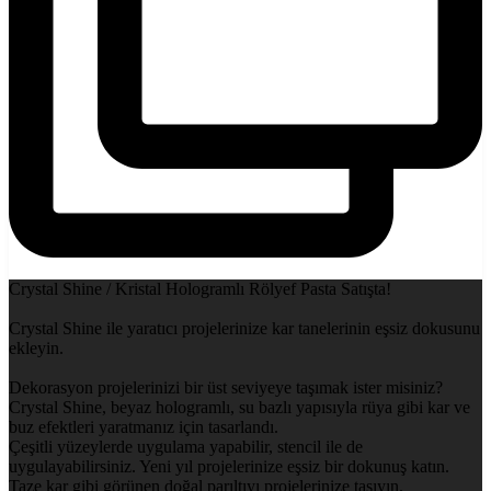
Crystal Shine / Kristal Hologramlı Rölyef Pasta Satışta!
Crystal Shine ile yaratıcı projelerinize kar tanelerinin eşsiz dokusunu
ekleyin.
Dekorasyon projelerinizi bir üst seviyeye taşımak ister misiniz?
Crystal Shine, beyaz hologramlı, su bazlı yapısıyla rüya gibi kar ve
buz efektleri yaratmanız için tasarlandı.
Çeşitli yüzeylerde uygulama yapabilir, stencil ile de
uygulayabilirsiniz. Yeni yıl projelerinize eşsiz bir dokunuş katın.
Taze kar gibi görünen doğal parıltıyı projelerinize taşıyın.