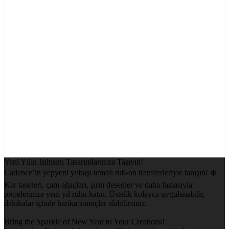
Yeni Yılın Işıltısını Tasarımlarınıza Taşıyın!
Cadence’in yepyeni yılbaşı temalı rub-on transferleriyle tanışın! ❄️
Kar taneleri, çam ağaçları, şirin desenler ve daha fazlasıyla
projelerinize yeni yıl ruhu katın. Üstelik kolayca uygulanabilir,
dakikalar içinde harika sonuçlar alabilirsiniz.
Bring the Sparkle of New Year to Your Creations!