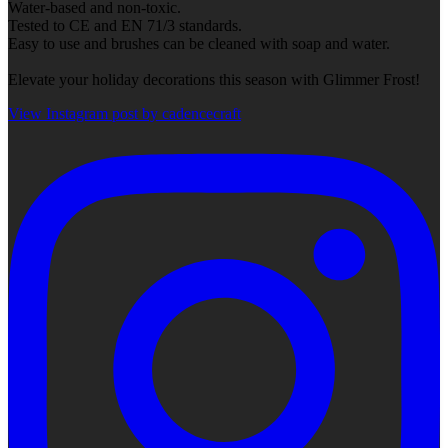
Water-based and non-toxic.
Tested to CE and EN 71/3 standards.
Easy to use and brushes can be cleaned with soap and water.
Elevate your holiday decorations this season with Glimmer Frost!
View Instagram post by cadencecraft