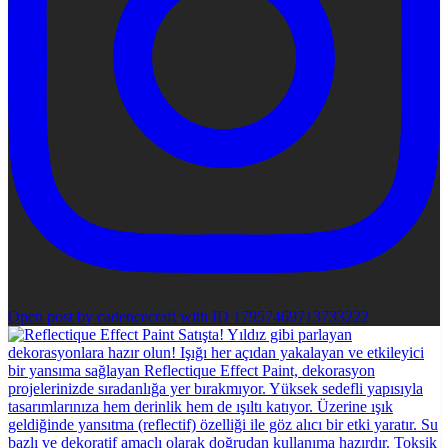
Open post by cadencecraft with ID 17957469713733222