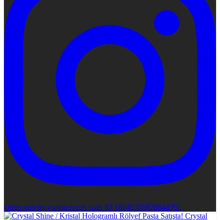
Open post by cadencecraft with ID 18049356820844761