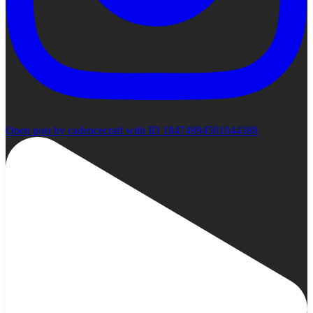
Open post by cadencecraft with ID 18474994501044388