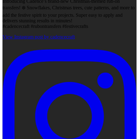
Introducing Cadence’s brand-new Christmas-themed rub-on
transfers! ❄️ Snowflakes, Christmas trees, cute patterns, and more to
add the festive spirit to your projects. Super easy to apply and
delivers stunning results in minutes!
#cadencecraft #rubontransfers #festivecrafts
View Instagram post by cadencecraft