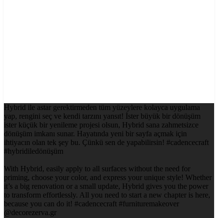
Hybrid ile astar gerektirmeden tüm yüzeylere kolayca uygulama
yap, rengini seç ve kendi tarzını yansıt! İster büyük bir dönüşüm
ister küçük bir yenileme projesi olsun, Hybrid sana zahmetsizce
dönüşüm imkanı sunar. Hayatında yeni bir sayfa açmak için
ihtiyacın olan tek şey bu. Çünkü sen de yapabilirsin! #cadencecraft
#hybridiledönüşüm
With Hybrid, easily apply to all surfaces without the need for
priming, choose your color, and express your unique style! Whether
it’s a big renovation or a small update, Hybrid gives you the power
to transform effortlessly. All you need to start a new chapter is here,
because you can do it! #cadencecraft #furnituremakeover
@decorezerva.gr