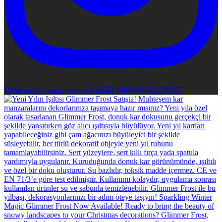
Open post by cadencecraft with ID 18063464071788067