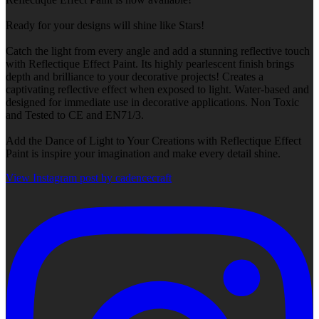
Ready for your designs will shine like Stars!
Catch the light from every angle and add a stunning reflective touch
with Reflectique Effect Paint. Its highly pearlescent finish brings
depth and brilliance to your decorative projects! Creates a
captivating reflective effect when exposed to light. Water-based and
designed for immediate use in decorative applications. Non Toxic
and Tested to CE and EN71/3.
Add the Dance of Light to Your Creations with Reflectique Effect
Paint is inspire your imagination and make every detail shine.
View Instagram post by cadencecraft