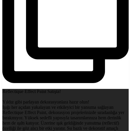
Reflectique Effect Paint Satışta!
Yıldız gibi parlayan dekorasyonlara hazır olun!
Işığı her açıdan yakalayan ve etkileyici bir yansıma sağlayan
Reflectique Effect Paint, dekorasyon projelerinizde sıradanlığa yer
bırakmıyor. Yüksek sedefli yapısıyla tasarımlarınıza hem derinlik
hem de ışıltı katıyor. Üzerine ışık geldiğinde yansıtma (reflectif)
özelliği ile göz alıcı bir etki yaratır. Su bazlı ve dekoratif amaçlı