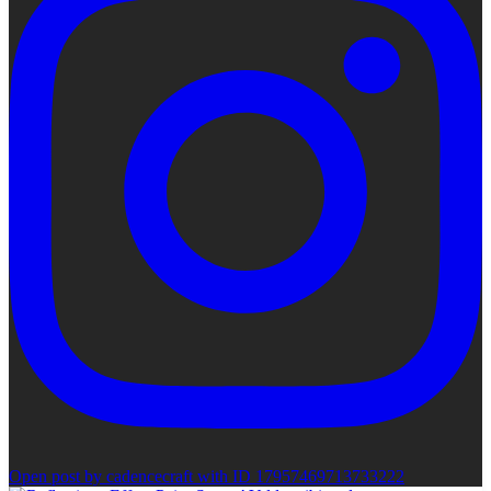
Open post by cadencecraft with ID 17957469713733222