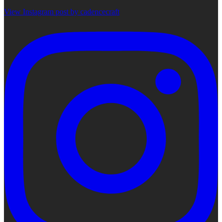
View Instagram post by cadencecraft