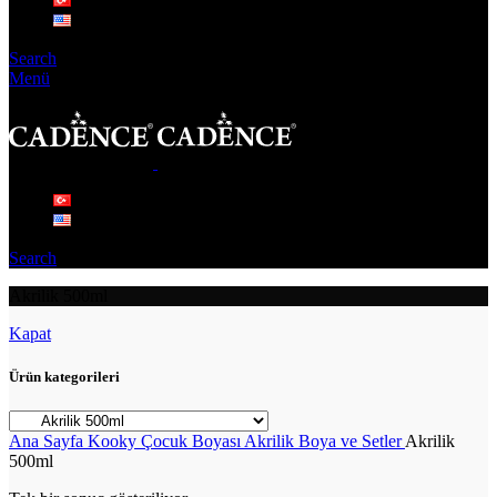
Search
Menü
Search
Akrilik 500ml
Kapat
Ürün kategorileri
Ana Sayfa
Kooky Çocuk Boyası
Akrilik Boya ve Setler
Akrilik
500ml