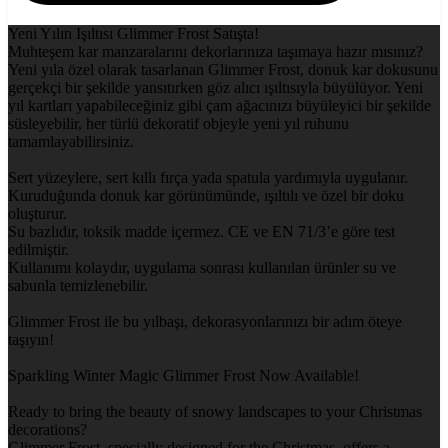
Yeni Yılın Işıltısı Glimmer Frost Satışta!
Muhteşem kar manzaralarını dekorlarınıza taşımaya hazır mısınız?
Yeni yıla özel olarak tasarlanan Glimmer Frost, donuk kar dokusunu
gerçekçi bir şekilde yansıtırken göz alıcı ışıltısıyla büyülüyor. Yeni
yıl kartları yapabileceğiniz gibi çam ağacınızı büyüleyici bir şekilde
süsleyebilir, her türlü dekoratif objeyle yeni yıl ruhunu
tamamlayabilirsiniz.
Sert yüzeylere, sert kıllı fırça yada spatula yardımıyla uygulanır.
Kuruduğunda donuk kar görünümünde, ışıltılı ve özel bir doku
oluşturur.
Su bazlıdır, toksik madde içermez. CE ve EN 71/3’e göre test
edilmiştir.
Kullanımı kolaydır, uygulama sonrası kullanılan ürünler su ve
sabunla temizlenebilir.
Glimmer Frost ile bu yılbaşı, dekorasyonlarınızı bir adım öteye
taşıyın!
Sparkling Winter Magic Glimmer Frost Now Available!
Ready to bring the beauty of snowy landscapes to your Christmas
decorations?
Glimmer Frost, specially designed for the Christmas, offers a