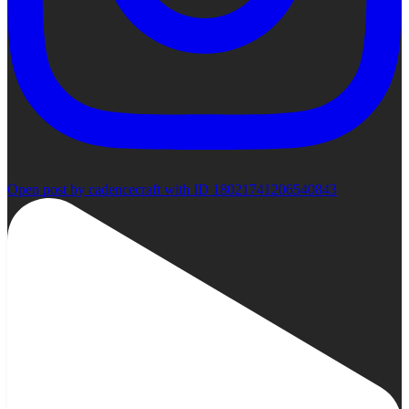
Open post by cadencecraft with ID 18021741206540843