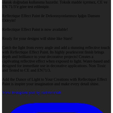
olarak doğrudan kullanıma hazırdır. Toksik madde içermez, CE ve
EN 71/3’e göre test edilmiştir.
Reflectique Effect Paint ile Dekorasyonlarınıza Işığın Dansını
Ekleyin!
Reflectique Effect Paint is now available!
Ready for your designs will shine like Stars!
Catch the light from every angle and add a stunning reflective touch
with Reflectique Effect Paint. Its highly pearlescent finish brings
depth and brilliance to your decorative projects! Creates a
captivating reflective effect when exposed to light. Water-based and
designed for immediate use in decorative applications. Non Toxic
and Tested to CE and EN71/3.
Add the Dance of Light to Your Creations with Reflectique Effect
Paint is inspire your imagination and make every detail shine.
View Instagram post by cadencecraft