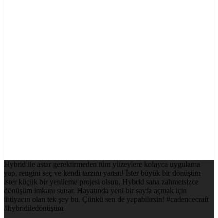
Hybrid ile astar gerektirmeden tüm yüzeylere kolayca uygulama
yap, rengini seç ve kendi tarzını yansıt! İster büyük bir dönüşüm
ister küçük bir yenileme projesi olsun, Hybrid sana zahmetsizce
dönüşüm imkanı sunar. Hayatında yeni bir sayfa açmak için
ihtiyacın olan tek şey bu. Çünkü sen de yapabilirsin! #cadencecraft
#hybridiledönüşüm