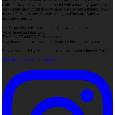
realistic frosty snow texture enhanced with a dazzling sparkle. Not
only Create meaningful holiday cards but also add a magical touch
to your Christmas tree. Complement your Christmas spirit with
decorative objects.
It dries quickly, creates a shimmery snow textured surface.
Water-based and non-toxic.
Tested to CE and EN 71/3 standards.
Easy to use and brushes can be cleaned with soap and water.
Elevate your holiday decorations this season with Glimmer Frost!
View Instagram post by cadencecraft