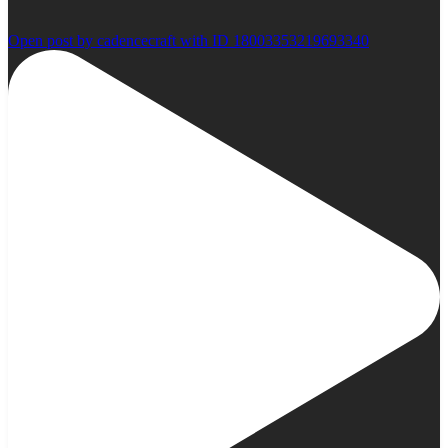
Open post by cadencecraft with ID 18003353219693340