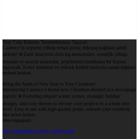
Yeni Yılın Ruhunu Tasarımlarınıza Taşıyın!
Cadence’in yepyeni yılbaşı temalı pirinç dekopaj kağıtları şimdi
sizlerle! ❄️ Zarif detaylarla dolu kış manzaraları, nostaljik yılbaşı
temaları ve sıcacık tasarımlar, projelerinizi bambaşka bir boyuta
taşıyacak. Kolay kullanım ve yüksek kaliteli baskıyla yaratıcılığınızı
serbest bırakın.
Bring the Spirit of New Year to Your Creations!
Introducing Cadence’s brand-new Christmas-themed rice decoupage
papers! ❄️ Featuring elegant winter scenes, nostalgic holiday
designs, and cozy themes to elevate your projects to a whole new
level. Easy to use with high-quality prints, unleash your creativity
like never before.
#decoupageart
View Instagram post by cadencecraft