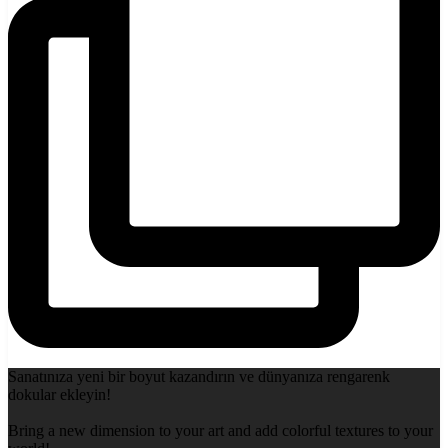
Sanatınıza yeni bir boyut kazandırın ve dünyanıza rengarenk
dokular ekleyin!
Bring a new dimension to your art and add colorful textures to your