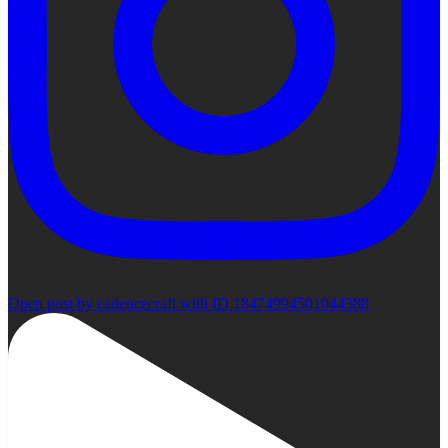
Open post by cadencecraft with ID 18474994501044388