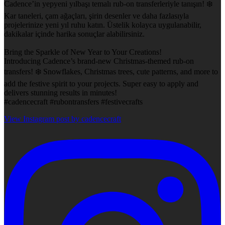
Cadence’in yepyeni yılbaşı temalı rub-on transferleriyle tanışın! ❄️
Kar taneleri, çam ağaçları, şirin desenler ve daha fazlasıyla
projelerinize yeni yıl ruhu katın. Üstelik kolayca uygulanabilir,
dakikalar içinde harika sonuçlar alabilirsiniz.
Bring the Sparkle of New Year to Your Creations!
Introducing Cadence’s brand-new Christmas-themed rub-on
transfers! ❄️ Snowflakes, Christmas trees, cute patterns, and more to
add the festive spirit to your projects. Super easy to apply and
delivers stunning results in minutes!
#cadencecraft #rubontransfers #festivecrafts
View Instagram post by cadencecraft