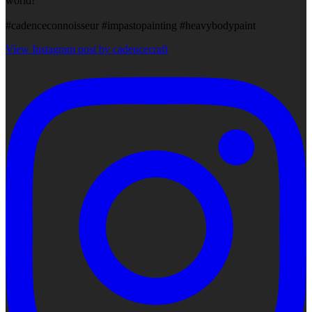
world!
#cadenceconnoisseur #impastopainting #heavybodypaint
View Instagram post by cadencecraft