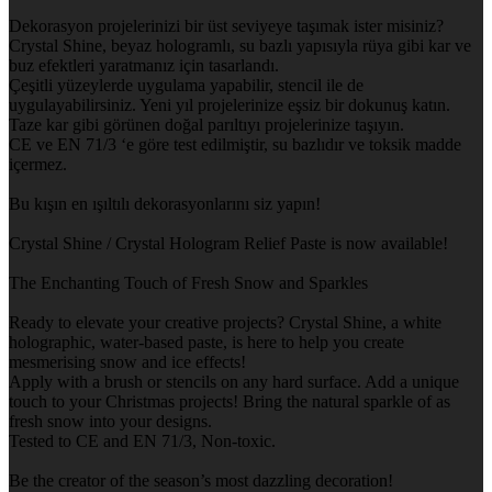
Dekorasyon projelerinizi bir üst seviyeye taşımak ister misiniz?
Crystal Shine, beyaz hologramlı, su bazlı yapısıyla rüya gibi kar ve
buz efektleri yaratmanız için tasarlandı.
Çeşitli yüzeylerde uygulama yapabilir, stencil ile de
uygulayabilirsiniz. Yeni yıl projelerinize eşsiz bir dokunuş katın.
Taze kar gibi görünen doğal parıltıyı projelerinize taşıyın.
CE ve EN 71/3 ‘e göre test edilmiştir, su bazlıdır ve toksik madde
içermez.
Bu kışın en ışıltılı dekorasyonlarını siz yapın!
Crystal Shine / Crystal Hologram Relief Paste is now available!
The Enchanting Touch of Fresh Snow and Sparkles
Ready to elevate your creative projects? Crystal Shine, a white
holographic, water-based paste, is here to help you create
mesmerising snow and ice effects!
Apply with a brush or stencils on any hard surface. Add a unique
touch to your Christmas projects! Bring the natural sparkle of as
fresh snow into your designs.
Tested to CE and EN 71/3, Non-toxic.
Be the creator of the season’s most dazzling decoration!