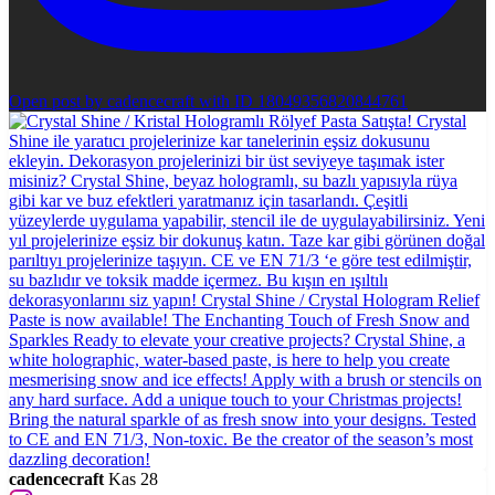
Open post by cadencecraft with ID 18049356820844761
cadencecraft
Kas 28