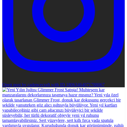
Open post by cadencecraft with ID 18063464071788067