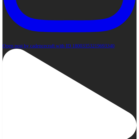
Open post by cadencecraft with ID 18003353219693340