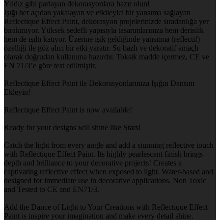
Yıldız gibi parlayan dekorasyonlara hazır olun!
Işığı her açıdan yakalayan ve etkileyici bir yansıma sağlayan
Reflectique Effect Paint, dekorasyon projelerinizde sıradanlığa yer
bırakmıyor. Yüksek sedefli yapısıyla tasarımlarınıza hem derinlik
hem de ışıltı katıyor. Üzerine ışık geldiğinde yansıtma (reflectif)
özelliği ile göz alıcı bir etki yaratır. Su bazlı ve dekoratif amaçlı
olarak doğrudan kullanıma hazırdır. Toksik madde içermez, CE ve
EN 71/3’e göre test edilmiştir.
Reflectique Effect Paint ile Dekorasyonlarınıza Işığın Dansını
Ekleyin!
Reflectique Effect Paint is now available!
Ready for your designs will shine like Stars!
Catch the light from every angle and add a stunning reflective touch
with Reflectique Effect Paint. Its highly pearlescent finish brings
depth and brilliance to your decorative projects! Creates a
captivating reflective effect when exposed to light. Water-based and
designed for immediate use in decorative applications. Non Toxic
and Tested to CE and EN71/3.
Add the Dance of Light to Your Creations with Reflectique Effect
Paint is inspire your imagination and make every detail shine.