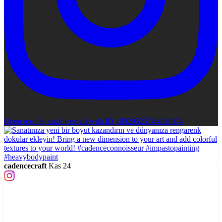
Open post by cadencecraft with ID 18029525744181074
cadencecraft
Kas 24