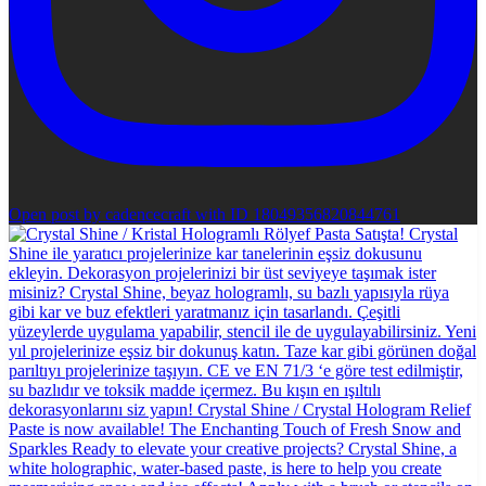
Open post by cadencecraft with ID 18049356820844761