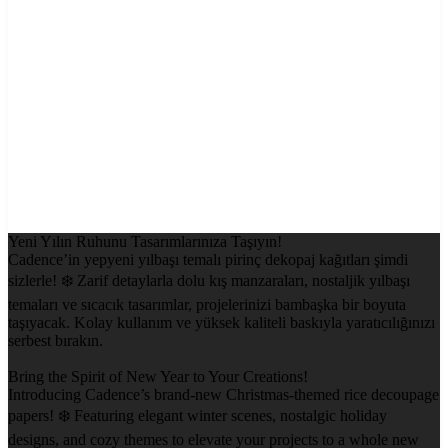
Yeni Yılın Ruhunu Tasarımlarınıza Taşıyın!
Cadence’in yepyeni yılbaşı temalı pirinç dekopaj kağıtları şimdi
sizlerle! ❄️ Zarif detaylarla dolu kış manzaraları, nostaljik yılbaşı
temaları ve sıcacık tasarımlar, projelerinizi bambaşka bir boyuta
taşıyacak. Kolay kullanım ve yüksek kaliteli baskıyla yaratıcılığınızı
serbest bırakın.
Bring the Spirit of New Year to Your Creations!
Introducing Cadence’s brand-new Christmas-themed rice decoupage
papers! ❄️ Featuring elegant winter scenes, nostalgic holiday
designs, and cozy themes to elevate your projects to a whole new