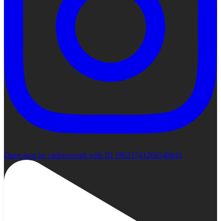
Open post by cadencecraft with ID 18021741206540843