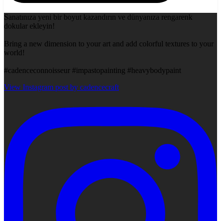
Sanatınıza yeni bir boyut kazandırın ve dünyanıza rengarenk
dokular ekleyin!
Bring a new dimension to your art and add colorful textures to your
world!
#cadenceconnoisseur #impastopainting #heavybodypaint
View Instagram post by cadencecraft