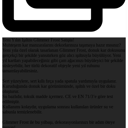
Yeni Yılın Işıltısı Glimmer Frost Satışta!
Muhteşem kar manzaralarını dekorlarınıza taşımaya hazır mısınız?
Yeni yıla özel olarak tasarlanan Glimmer Frost, donuk kar dokusunu
gerçekçi bir şekilde yansıtırken göz alıcı ışıltısıyla büyülüyor. Yeni
yıl kartları yapabileceğiniz gibi çam ağacınızı büyüleyici bir şekilde
süsleyebilir, her türlü dekoratif objeyle yeni yıl ruhunu
tamamlayabilirsiniz.
Sert yüzeylere, sert kıllı fırça yada spatula yardımıyla uygulanır.
Kuruduğunda donuk kar görünümünde, ışıltılı ve özel bir doku
oluşturur.
Su bazlıdır, toksik madde içermez. CE ve EN 71/3’e göre test
edilmiştir.
Kullanımı kolaydır, uygulama sonrası kullanılan ürünler su ve
sabunla temizlenebilir.
Glimmer Frost ile bu yılbaşı, dekorasyonlarınızı bir adım öteye
taşıyın!