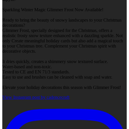
Sparkling Winter Magic Glimmer Frost Now Available!
Ready to bring the beauty of snowy landscapes to your Christmas
decorations?
Glimmer Frost, specially designed for the Christmas, offers a
realistic frosty snow texture enhanced with a dazzling sparkle. Not
only Create meaningful holiday cards but also add a magical touch
to your Christmas tree. Complement your Christmas spirit with
decorative objects.
It dries quickly, creates a shimmery snow textured surface.
Water-based and non-toxic.
Tested to CE and EN 71/3 standards.
Easy to use and brushes can be cleaned with soap and water.
Elevate your holiday decorations this season with Glimmer Frost!
View Instagram post by cadencecraft