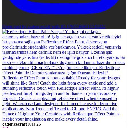
Open post by cadencecraft with ID 17957469713733222
cadencecraft
Kas 25