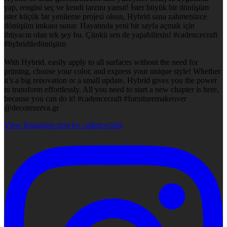
yap, rengini seç ve kendi tarzını yansıt! İster büyük bir dönüşüm
ister küçük bir yenileme projesi olsun, Hybrid sana zahmetsizce
dönüşüm imkanı sunar. Hayatında yeni bir sayfa açmak için
ihtiyacın olan tek şey bu. Çünkü sen de yapabilirsin! #cadencecraft
#hybridiledönüşüm
With Hybrid, easily apply to all surfaces without the need for
priming, choose your color, and express your unique style! Whether
it’s a big renovation or a small update, Hybrid gives you the power
to transform effortlessly. All you need to start a new chapter is here,
because you can do it! #cadencecraft #furnituremakeover
@decorezerva.gr
View Instagram post by cadencecraft