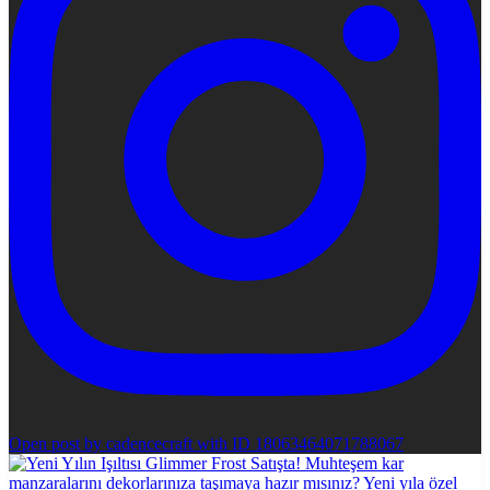
Open post by cadencecraft with ID 18063464071788067