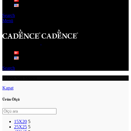
Search
Menü
Search
HDSS Seri̇ Stencil
Kapat
Ürün Ölçü
15X20
5
25X25
5