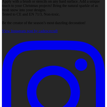
Apply with a brush or stencils on any hard surface. Add a unique
touch to your Christmas projects! Bring the natural sparkle of as
fresh snow into your designs.
Tested to CE and EN 71/3, Non-toxic.
Be the creator of the season’s most dazzling decoration!
View Instagram post by cadencecraft