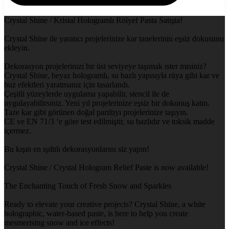
Crystal Shine / Kristal Hologramlı Rölyef Pasta Satışta!
Crystal Shine ile yaratıcı projelerinize kar tanelerinin eşsiz dokusunu
ekleyin.
Dekorasyon projelerinizi bir üst seviyeye taşımak ister misiniz?
Crystal Shine, beyaz hologramlı, su bazlı yapısıyla rüya gibi kar ve
buz efektleri yaratmanız için tasarlandı.
Çeşitli yüzeylerde uygulama yapabilir, stencil ile de
uygulayabilirsiniz. Yeni yıl projelerinize eşsiz bir dokunuş katın.
Taze kar gibi görünen doğal parıltıyı projelerinize taşıyın.
CE ve EN 71/3 ‘e göre test edilmiştir, su bazlıdır ve toksik madde
içermez.
Bu kışın en ışıltılı dekorasyonlarını siz yapın!
Crystal Shine / Crystal Hologram Relief Paste is now available!
The Enchanting Touch of Fresh Snow and Sparkles
Ready to elevate your creative projects? Crystal Shine, a white
holographic, water-based paste, is here to help you create
mesmerising snow and ice effects!