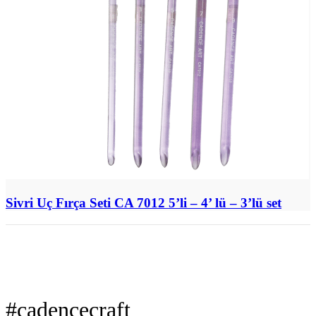
Sivri Uç Fırça Seti CA 7012 5’li – 4’ lü – 3’lü set
#cadencecraft