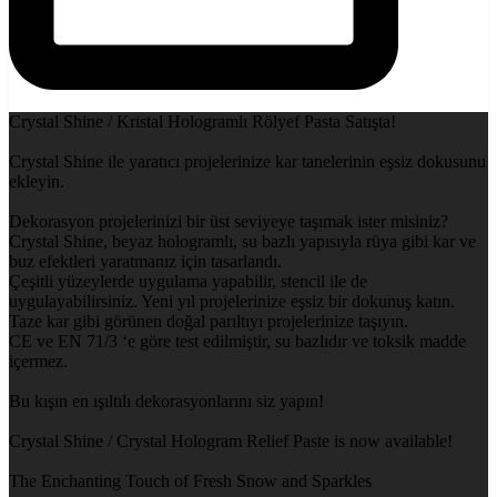
Crystal Shine / Kristal Hologramlı Rölyef Pasta Satışta!
Crystal Shine ile yaratıcı projelerinize kar tanelerinin eşsiz dokusunu
ekleyin.
Dekorasyon projelerinizi bir üst seviyeye taşımak ister misiniz?
Crystal Shine, beyaz hologramlı, su bazlı yapısıyla rüya gibi kar ve
buz efektleri yaratmanız için tasarlandı.
Çeşitli yüzeylerde uygulama yapabilir, stencil ile de
uygulayabilirsiniz. Yeni yıl projelerinize eşsiz bir dokunuş katın.
Taze kar gibi görünen doğal parıltıyı projelerinize taşıyın.
CE ve EN 71/3 ‘e göre test edilmiştir, su bazlıdır ve toksik madde
içermez.
Bu kışın en ışıltılı dekorasyonlarını siz yapın!
Crystal Shine / Crystal Hologram Relief Paste is now available!
The Enchanting Touch of Fresh Snow and Sparkles