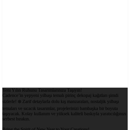
Yeni Yılın Ruhunu Tasarımlarınıza Taşıyın!
Cadence’in yepyeni yılbaşı temalı pirinç dekopaj kağıtları şimdi
sizlerle! ❄️ Zarif detaylarla dolu kış manzaraları, nostaljik yılbaşı
temaları ve sıcacık tasarımlar, projelerinizi bambaşka bir boyuta
taşıyacak. Kolay kullanım ve yüksek kaliteli baskıyla yaratıcılığınızı
serbest bırakın.
Bring the Spirit of New Year to Your Creations!