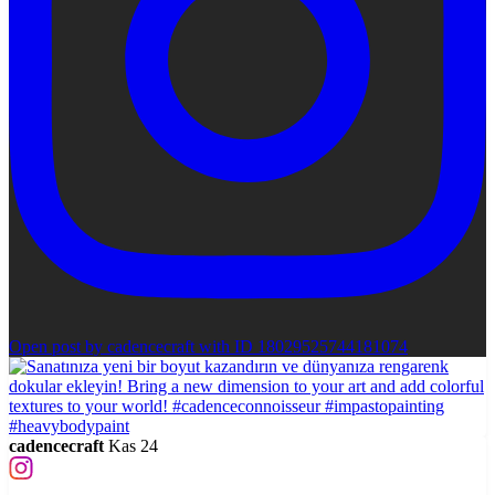
Open post by cadencecraft with ID 18029525744181074
cadencecraft
Kas 24