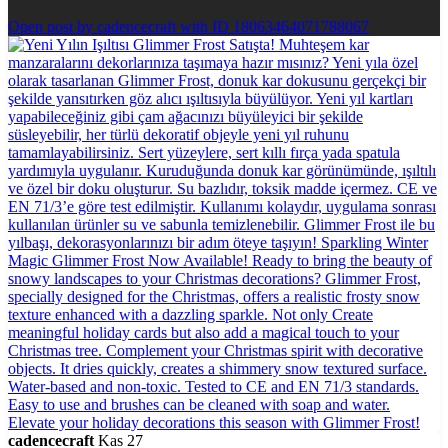
Open post by cadencecraft with ID 18063464071788067
cadencecraft
Kas 27