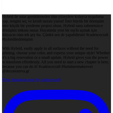
Hybrid ile astar gerektirmeden tüm yüzeylere kolayca uygulama
yap, rengini seç ve kendi tarzını yansıt! İster büyük bir dönüşüm
ister küçük bir yenileme projesi olsun, Hybrid sana zahmetsizce
dönüşüm imkanı sunar. Hayatında yeni bir sayfa açmak için
ihtiyacın olan tek şey bu. Çünkü sen de yapabilirsin! #cadencecraft
#hybridiledönüşüm
With Hybrid, easily apply to all surfaces without the need for
priming, choose your color, and express your unique style! Whether
it’s a big renovation or a small update, Hybrid gives you the power
to transform effortlessly. All you need to start a new chapter is here,
because you can do it! #cadencecraft #furnituremakeover
@decorezerva.gr
View Instagram post by cadencecraft