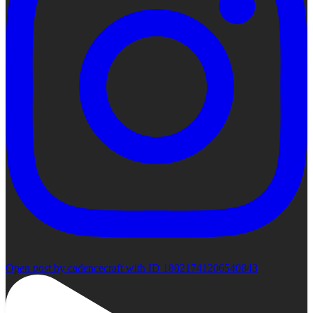
Open post by cadencecraft with ID 18021741206540843