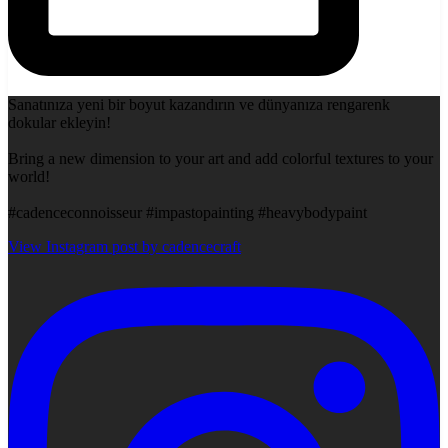
Sanatınıza yeni bir boyut kazandırın ve dünyanıza rengarenk
dokular ekleyin!
Bring a new dimension to your art and add colorful textures to your
world!
#cadenceconnoisseur #impastopainting #heavybodypaint
View Instagram post by cadencecraft