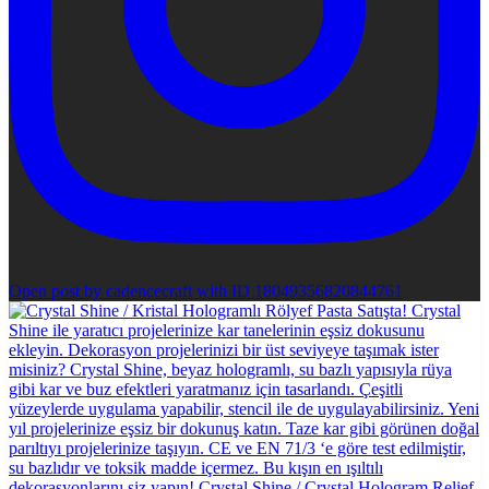
Open post by cadencecraft with ID 18049356820844761