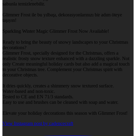
sabunla temizlenebilir.
Glimmer Frost ile bu yılbaşı, dekorasyonlarınızı bir adım öteye
taşıyın!
Sparkling Winter Magic Glimmer Frost Now Available!
Ready to bring the beauty of snowy landscapes to your Christmas
decorations?
Glimmer Frost, specially designed for the Christmas, offers a
realistic frosty snow texture enhanced with a dazzling sparkle. Not
only Create meaningful holiday cards but also add a magical touch
to your Christmas tree. Complement your Christmas spirit with
decorative objects.
It dries quickly, creates a shimmery snow textured surface.
Water-based and non-toxic.
Tested to CE and EN 71/3 standards.
Easy to use and brushes can be cleaned with soap and water.
Elevate your holiday decorations this season with Glimmer Frost!
View Instagram post by cadencecraft