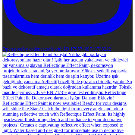
Open post by cadencecraft with ID 17957469713733222