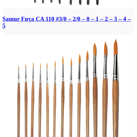
Samur Fırça CA 110 #3/0 – 2/0 – 0 – 1 – 2 – 3 – 4 –
5