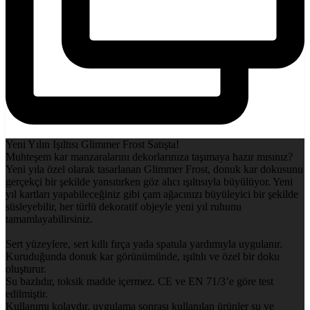
Yeni Yılın Işıltısı Glimmer Frost Satışta!
Muhteşem kar manzaralarını dekorlarınıza taşımaya hazır mısınız?
Yeni yıla özel olarak tasarlanan Glimmer Frost, donuk kar dokusunu
gerçekçi bir şekilde yansıtırken göz alıcı ışıltısıyla büyülüyor. Yeni
yıl kartları yapabileceğiniz gibi çam ağacınızı büyüleyici bir şekilde
süsleyebilir, her türlü dekoratif objeyle yeni yıl ruhunu
tamamlayabilirsiniz.
Sert yüzeylere, sert kıllı fırça yada spatula yardımıyla uygulanır.
Kuruduğunda donuk kar görünümünde, ışıltılı ve özel bir doku
oluşturur.
Su bazlıdır, toksik madde içermez. CE ve EN 71/3’e göre test
edilmiştir.
Kullanımı kolaydır, uygulama sonrası kullanılan ürünler su ve