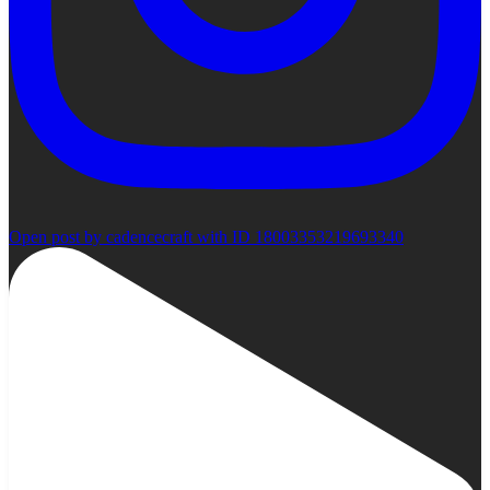
Open post by cadencecraft with ID 18003353219693340