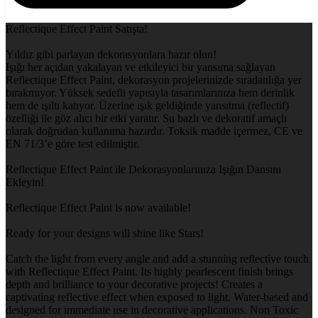
Reflectique Effect Paint Satışta!
Yıldız gibi parlayan dekorasyonlara hazır olun!
Işığı her açıdan yakalayan ve etkileyici bir yansıma sağlayan
Reflectique Effect Paint, dekorasyon projelerinizde sıradanlığa yer
bırakmıyor. Yüksek sedefli yapısıyla tasarımlarınıza hem derinlik
hem de ışıltı katıyor. Üzerine ışık geldiğinde yansıtma (reflectif)
özelliği ile göz alıcı bir etki yaratır. Su bazlı ve dekoratif amaçlı
olarak doğrudan kullanıma hazırdır. Toksik madde içermez, CE ve
EN 71/3’e göre test edilmiştir.
Reflectique Effect Paint ile Dekorasyonlarınıza Işığın Dansını
Ekleyin!
Reflectique Effect Paint is now available!
Ready for your designs will shine like Stars!
Catch the light from every angle and add a stunning reflective touch
with Reflectique Effect Paint. Its highly pearlescent finish brings
depth and brilliance to your decorative projects! Creates a
captivating reflective effect when exposed to light. Water-based and
designed for immediate use in decorative applications. Non Toxic