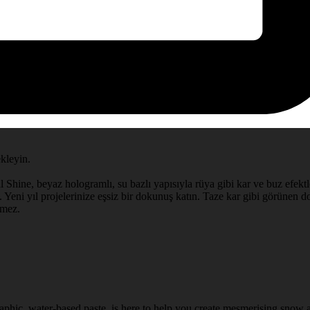
ekleyin.
l Shine, beyaz hologramlı, su bazlı yapısıyla rüya gibi kar ve buz efektle
 Yeni yıl projelerinize eşsiz bir dokunuş katın. Taze kar gibi görünen doğ
rmez.
aphic, water-based paste, is here to help you create mesmerising snow a