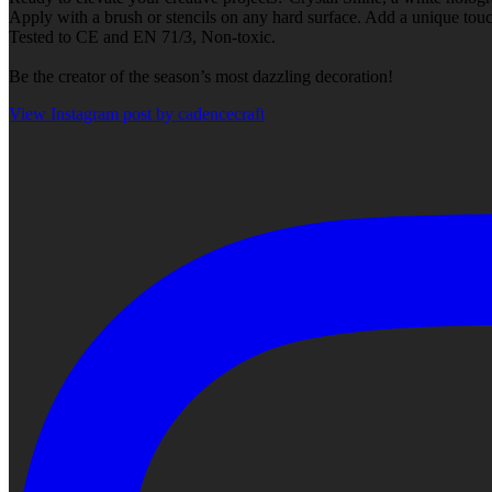
Apply with a brush or stencils on any hard surface. Add a unique touch
Tested to CE and EN 71/3, Non-toxic.
Be the creator of the season’s most dazzling decoration!
View Instagram post by cadencecraft