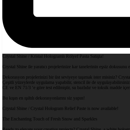
Crystal Shine / Kristal Hologramlı Rölyef Pasta Satışta!
Crystal Shine ile yaratıcı projelerinize kar tanelerinin eşsiz dokusunu 
Dekorasyon projelerinizi bir üst seviyeye taşımak ister misiniz? Crysta
Çeşitli yüzeylerde uygulama yapabilir, stencil ile de uygulayabilirsiniz.
CE ve EN 71/3 ‘e göre test edilmiştir, su bazlıdır ve toksik madde içe
Bu kışın en ışıltılı dekorasyonlarını siz yapın!
Crystal Shine / Crystal Hologram Relief Paste is now available!
The Enchanting Touch of Fresh Snow and Sparkles
Ready to elevate your creative projects? Crystal Shine, a white hologr