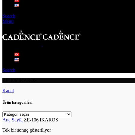
Search
Menü
Search
ZE-106 IKAROS
Kapat
Ürün kategorileri
Ana Sayfa
ZE-106 IKAROS
Tek bir sonuç gösteriliyor