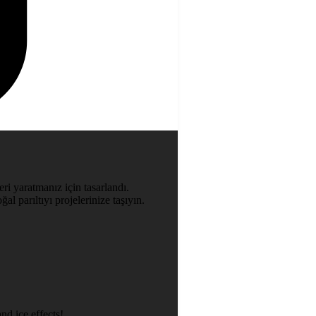
ri yaratmanız için tasarlandı.
al parıltıyı projelerinize taşıyın.
nd ice effects!