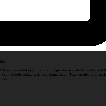
ekleyin.
l Shine, beyaz hologramlı, su bazlı yapısıyla rüya gibi kar ve buz efektle
 Yeni yıl projelerinize eşsiz bir dokunuş katın. Taze kar gibi görünen doğ
rmez.