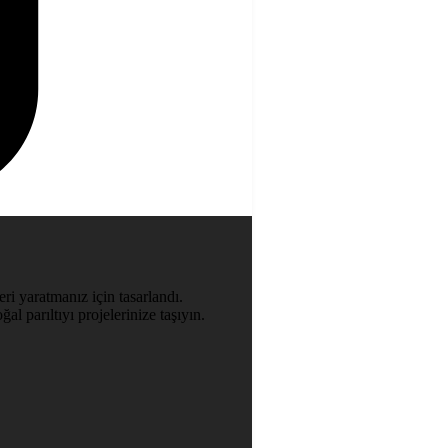
ri yaratmanız için tasarlandı.
al parıltıyı projelerinize taşıyın.