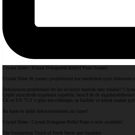
Crystal Shine / Kristal Hologramlı Rölyef Pasta Satışta!
Crystal Shine ile yaratıcı projelerinize kar tanelerinin eşsiz dokusunu 
Dekorasyon projelerinizi bir üst seviyeye taşımak ister misiniz? Crysta
Çeşitli yüzeylerde uygulama yapabilir, stencil ile de uygulayabilirsiniz.
CE ve EN 71/3 ‘e göre test edilmiştir, su bazlıdır ve toksik madde içe
Bu kışın en ışıltılı dekorasyonlarını siz yapın!
Crystal Shine / Crystal Hologram Relief Paste is now available!
The Enchanting Touch of Fresh Snow and Sparkles