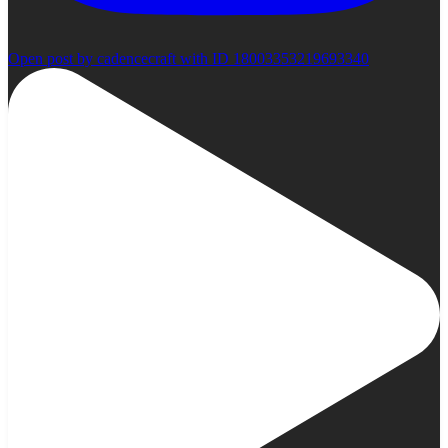
Open post by cadencecraft with ID 18003353219693340