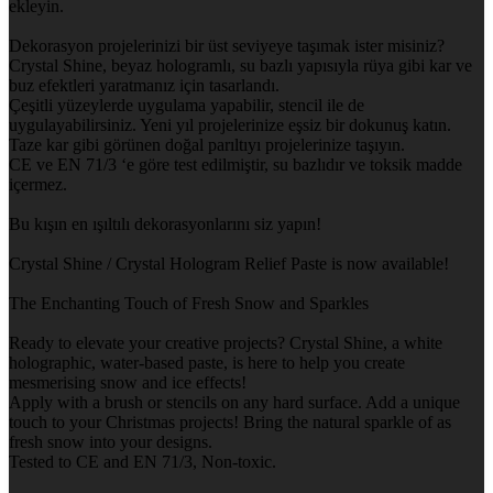
ekleyin.
Dekorasyon projelerinizi bir üst seviyeye taşımak ister misiniz?
Crystal Shine, beyaz hologramlı, su bazlı yapısıyla rüya gibi kar ve
buz efektleri yaratmanız için tasarlandı.
Çeşitli yüzeylerde uygulama yapabilir, stencil ile de
uygulayabilirsiniz. Yeni yıl projelerinize eşsiz bir dokunuş katın.
Taze kar gibi görünen doğal parıltıyı projelerinize taşıyın.
CE ve EN 71/3 ‘e göre test edilmiştir, su bazlıdır ve toksik madde
içermez.
Bu kışın en ışıltılı dekorasyonlarını siz yapın!
Crystal Shine / Crystal Hologram Relief Paste is now available!
The Enchanting Touch of Fresh Snow and Sparkles
Ready to elevate your creative projects? Crystal Shine, a white
holographic, water-based paste, is here to help you create
mesmerising snow and ice effects!
Apply with a brush or stencils on any hard surface. Add a unique
touch to your Christmas projects! Bring the natural sparkle of as
fresh snow into your designs.
Tested to CE and EN 71/3, Non-toxic.