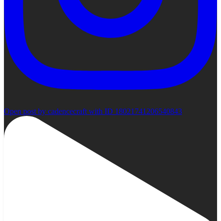
Open post by cadencecraft with ID 18021741206540843