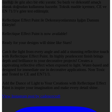
özelliği ile göz alıcı bir etki yaratır. Su bazlı ve dekoratif amaçlı
olarak doğrudan kullanıma hazırdır. Toksik madde içermez, CE ve
EN 71/3’e göre test edilmiştir.
Reflectique Effect Paint ile Dekorasyonlarınıza Işığın Dansını
Ekleyin!
Reflectique Effect Paint is now available!
Ready for your designs will shine like Stars!
Catch the light from every angle and add a stunning reflective touch
with Reflectique Effect Paint. Its highly pearlescent finish brings
depth and brilliance to your decorative projects! Creates a
captivating reflective effect when exposed to light. Water-based and
designed for immediate use in decorative applications. Non Toxic
and Tested to CE and EN71/3.
Add the Dance of Light to Your Creations with Reflectique Effect
Paint is inspire your imagination and make every detail shine.
View Instagram post by cadencecraft