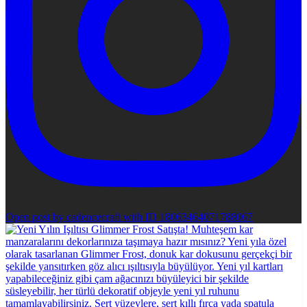
Open post by cadencecraft with ID 18063464071788067