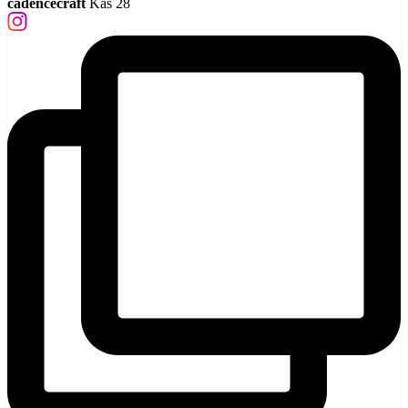
cadencecraft
Kas 28