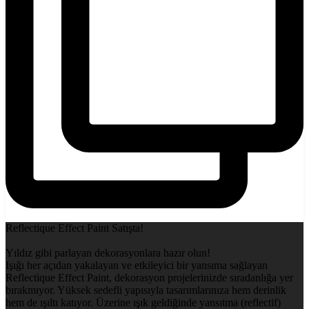
Reflectique Effect Paint Satışta!
Yıldız gibi parlayan dekorasyonlara hazır olun!
Işığı her açıdan yakalayan ve etkileyici bir yansıma sağlayan
Reflectique Effect Paint, dekorasyon projelerinizde sıradanlığa yer
bırakmıyor. Yüksek sedefli yapısıyla tasarımlarınıza hem derinlik
hem de ışıltı katıyor. Üzerine ışık geldiğinde yansıtma (reflectif)