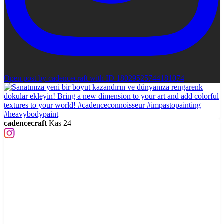
Open post by cadencecraft with ID 18029525744181074
cadencecraft
Kas 24