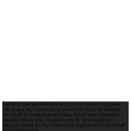
Hybrid ile astar gerektirmeden tüm yüzeylere kolayca uygulama
yap, rengini seç ve kendi tarzını yansıt! İster büyük bir dönüşüm
ister küçük bir yenileme projesi olsun, Hybrid sana zahmetsizce
dönüşüm imkanı sunar. Hayatında yeni bir sayfa açmak için
ihtiyacın olan tek şey bu. Çünkü sen de yapabilirsin! #cadencecraft
#hybridiledönüşüm