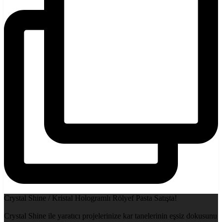
Crystal Shine / Kristal Hologramlı Rölyef Pasta Satışta!
Crystal Shine ile yaratıcı projelerinize kar tanelerinin eşsiz dokusunu