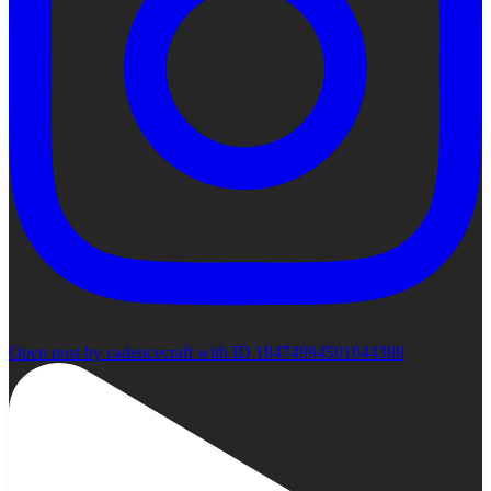
Open post by cadencecraft with ID 18474994501044388