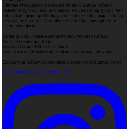
Glimmer Frost, specially designed for the Christmas, offers a
realistic frosty snow texture enhanced with a dazzling sparkle. Not
only Create meaningful holiday cards but also add a magical touch
to your Christmas tree. Complement your Christmas spirit with
decorative objects.
It dries quickly, creates a shimmery snow textured surface.
Water-based and non-toxic.
Tested to CE and EN 71/3 standards.
Easy to use and brushes can be cleaned with soap and water.
Elevate your holiday decorations this season with Glimmer Frost!
View Instagram post by cadencecraft