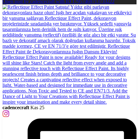
Open post by cadencecraft with ID 17957469713733222
cadencecraft
Kas 25