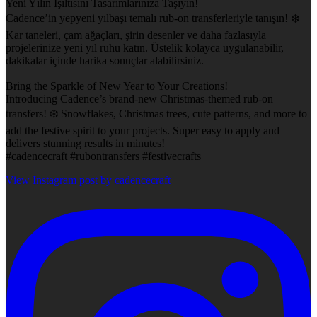
Yeni Yılın Işıltısını Tasarımlarınıza Taşıyın!
Cadence’in yepyeni yılbaşı temalı rub-on transferleriyle tanışın! ❄️
Kar taneleri, çam ağaçları, şirin desenler ve daha fazlasıyla
projelerinize yeni yıl ruhu katın. Üstelik kolayca uygulanabilir,
dakikalar içinde harika sonuçlar alabilirsiniz.
Bring the Sparkle of New Year to Your Creations!
Introducing Cadence’s brand-new Christmas-themed rub-on
transfers! ❄️ Snowflakes, Christmas trees, cute patterns, and more to
add the festive spirit to your projects. Super easy to apply and
delivers stunning results in minutes!
#cadencecraft #rubontransfers #festivecrafts
View Instagram post by cadencecraft