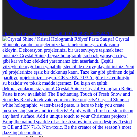
Open post by cadencecraft with ID 18049356820844761