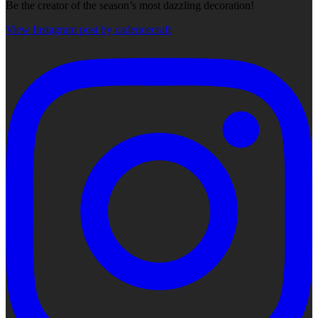
Be the creator of the season’s most dazzling decoration!
View Instagram post by cadencecraft