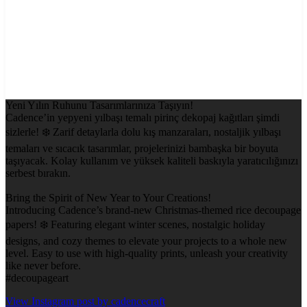
Yeni Yılın Ruhunu Tasarımlarınıza Taşıyın!
Cadence’in yepyeni yılbaşı temalı pirinç dekopaj kağıtları şimdi
sizlerle! ❄️ Zarif detaylarla dolu kış manzaraları, nostaljik yılbaşı
temaları ve sıcacık tasarımlar, projelerinizi bambaşka bir boyuta
taşıyacak. Kolay kullanım ve yüksek kaliteli baskıyla yaratıcılığınızı
serbest bırakın.
Bring the Spirit of New Year to Your Creations!
Introducing Cadence’s brand-new Christmas-themed rice decoupage
papers! ❄️ Featuring elegant winter scenes, nostalgic holiday
designs, and cozy themes to elevate your projects to a whole new
level. Easy to use with high-quality prints, unleash your creativity
like never before.
#decoupageart
View Instagram post by cadencecraft