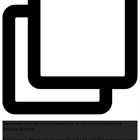
Sanatınıza yeni bir boyut kazandırın ve dünyanıza rengarenk
dokular ekleyin!