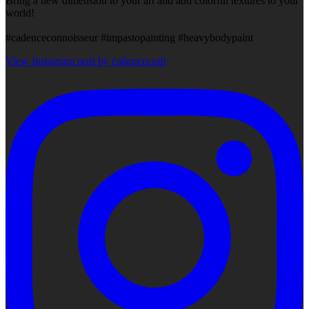
Bring a new dimension to your art and add colorful textures to your
world!
#cadenceconnoisseur #impastopainting #heavybodypaint
View Instagram post by cadencecraft