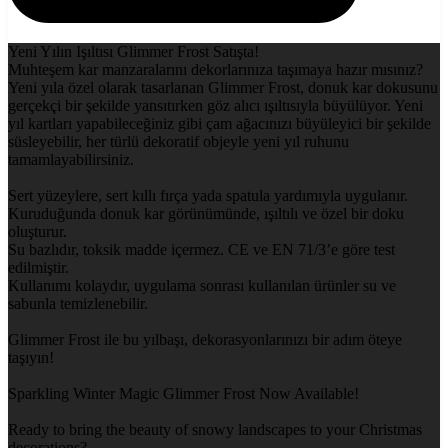
Yeni Yılın Işıltısı Glimmer Frost Satışta!
Muhteşem kar manzaralarını dekorlarınıza taşımaya hazır mısınız?
Yeni yıla özel olarak tasarlanan Glimmer Frost, donuk kar dokusunu
gerçekçi bir şekilde yansıtırken göz alıcı ışıltısıyla büyülüyor. Yeni
yıl kartları yapabileceğiniz gibi çam ağacınızı büyüleyici bir şekilde
süsleyebilir, her türlü dekoratif objeyle yeni yıl ruhunu
tamamlayabilirsiniz.
Sert yüzeylere, sert kıllı fırça yada spatula yardımıyla uygulanır.
Kuruduğunda donuk kar görünümünde, ışıltılı ve özel bir doku
oluşturur.
Su bazlıdır, toksik madde içermez. CE ve EN 71/3’e göre test
edilmiştir.
Kullanımı kolaydır, uygulama sonrası kullanılan ürünler su ve
sabunla temizlenebilir.
Glimmer Frost ile bu yılbaşı, dekorasyonlarınızı bir adım öteye
taşıyın!
Sparkling Winter Magic Glimmer Frost Now Available!
Ready to bring the beauty of snowy landscapes to your Christmas
decorations?