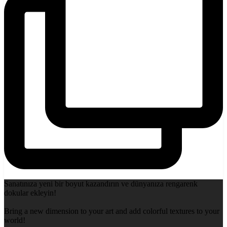
Sanatınıza yeni bir boyut kazandırın ve dünyanıza rengarenk
dokular ekleyin!
Bring a new dimension to your art and add colorful textures to your
world!