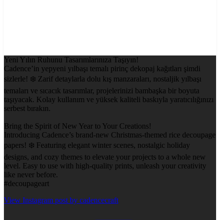
Yeni Yılın Ruhunu Tasarımlarınıza Taşıyın!
Cadence’in yepyeni yılbaşı temalı pirinç dekopaj kağıtları şimdi
sizlerle! ❄️ Zarif detaylarla dolu kış manzaraları, nostaljik yılbaşı
temaları ve sıcacık tasarımlar, projelerinizi bambaşka bir boyuta
taşıyacak. Kolay kullanım ve yüksek kaliteli baskıyla yaratıcılığınızı
serbest bırakın.
Bring the Spirit of New Year to Your Creations!
Introducing Cadence’s brand-new Christmas-themed rice decoupage
papers! ❄️ Featuring elegant winter scenes, nostalgic holiday
designs, and cozy themes to elevate your projects to a whole new
level. Easy to use with high-quality prints, unleash your creativity
like never before.
#decoupageart
View Instagram post by cadencecraft