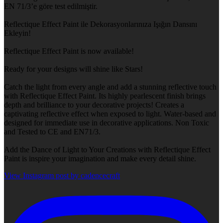
EN 71/3’e göre test edilmiştir.
Reflectique Effect Paint ile Dekorasyonlarınıza Işığın Dansını
Ekleyin!
Reflectique Effect Paint is now available!
Ready for your designs will shine like Stars!
Catch the light from every angle and add a stunning reflective touch
with Reflectique Effect Paint. Its highly pearlescent finish brings
depth and brilliance to your decorative projects! Creates a
captivating reflective effect when exposed to light. Water-based and
designed for immediate use in decorative applications. Non Toxic
and Tested to CE and EN71/3.
Add the Dance of Light to Your Creations with Reflectique Effect
Paint is inspire your imagination and make every detail shine.
View Instagram post by cadencecraft