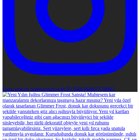
Open post by cadencecraft with ID 18063464071788067