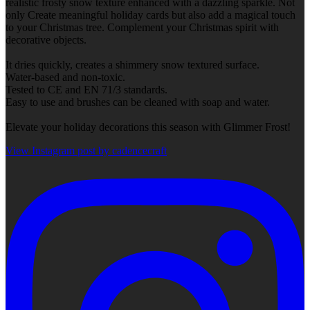
realistic frosty snow texture enhanced with a dazzling sparkle. Not
only Create meaningful holiday cards but also add a magical touch
to your Christmas tree. Complement your Christmas spirit with
decorative objects.
It dries quickly, creates a shimmery snow textured surface.
Water-based and non-toxic.
Tested to CE and EN 71/3 standards.
Easy to use and brushes can be cleaned with soap and water.
Elevate your holiday decorations this season with Glimmer Frost!
View Instagram post by cadencecraft