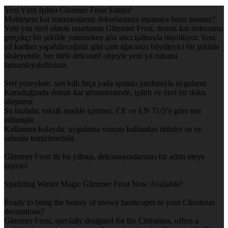
Yeni Yılın Işıltısı Glimmer Frost Satışta!
Muhteşem kar manzaralarını dekorlarınıza taşımaya hazır mısınız?
Yeni yıla özel olarak tasarlanan Glimmer Frost, donuk kar dokusunu
gerçekçi bir şekilde yansıtırken göz alıcı ışıltısıyla büyülüyor. Yeni
yıl kartları yapabileceğiniz gibi çam ağacınızı büyüleyici bir şekilde
süsleyebilir, her türlü dekoratif objeyle yeni yıl ruhunu
tamamlayabilirsiniz.
Sert yüzeylere, sert kıllı fırça yada spatula yardımıyla uygulanır.
Kuruduğunda donuk kar görünümünde, ışıltılı ve özel bir doku
oluşturur.
Su bazlıdır, toksik madde içermez. CE ve EN 71/3’e göre test
edilmiştir.
Kullanımı kolaydır, uygulama sonrası kullanılan ürünler su ve
sabunla temizlenebilir.
Glimmer Frost ile bu yılbaşı, dekorasyonlarınızı bir adım öteye
taşıyın!
Sparkling Winter Magic Glimmer Frost Now Available!
Ready to bring the beauty of snowy landscapes to your Christmas
decorations?
Glimmer Frost, specially designed for the Christmas, offers a