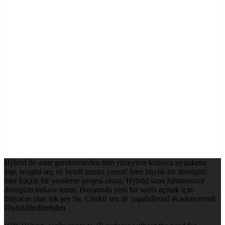
Hybrid ile astar gerektirmeden tüm yüzeylere kolayca uygulama
yap, rengini seç ve kendi tarzını yansıt! İster büyük bir dönüşüm
ister küçük bir yenileme projesi olsun, Hybrid sana zahmetsizce
dönüşüm imkanı sunar. Hayatında yeni bir sayfa açmak için
ihtiyacın olan tek şey bu. Çünkü sen de yapabilirsin! #cadencecraft
#hybridiledönüşüm