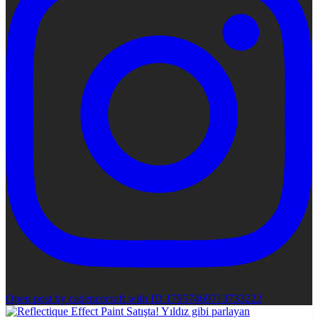
Open post by cadencecraft with ID 17957469713733222