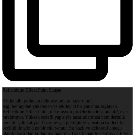
Reflectique Effect Paint Satışta!
Yıldız gibi parlayan dekorasyonlara hazır olun!
Işığı her açıdan yakalayan ve etkileyici bir yansıma sağlayan
Reflectique Effect Paint, dekorasyon projelerinizde sıradanlığa yer
bırakmıyor. Yüksek sedefli yapısıyla tasarımlarınıza hem derinlik
hem de ışıltı katıyor. Üzerine ışık geldiğinde yansıtma (reflectif)
özelliği ile göz alıcı bir etki yaratır. Su bazlı ve dekoratif amaçlı
olarak doğrudan kullanıma hazırdır. Toksik madde içermez, CE ve