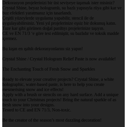
Dekorasyon projelerinizi bir üst seviyeye taşımak ister misiniz?
Crystal Shine, beyaz hologramlı, su bazlı yapısıyla rüya gibi kar ve
buz efektleri yaratmanız için tasarlandı.
Çeşitli yüzeylerde uygulama yapabilir, stencil ile de
uygulayabilirsiniz. Yeni yıl projelerinize eşsiz bir dokunuş katın.
Taze kar gibi görünen doğal parıltıyı projelerinize taşıyın.
CE ve EN 71/3 ‘e göre test edilmiştir, su bazlıdır ve toksik madde
içermez.
Bu kışın en ışıltılı dekorasyonlarını siz yapın!
Crystal Shine / Crystal Hologram Relief Paste is now available!
The Enchanting Touch of Fresh Snow and Sparkles
Ready to elevate your creative projects? Crystal Shine, a white
holographic, water-based paste, is here to help you create
mesmerising snow and ice effects!
Apply with a brush or stencils on any hard surface. Add a unique
touch to your Christmas projects! Bring the natural sparkle of as
fresh snow into your designs.
Tested to CE and EN 71/3, Non-toxic.
Be the creator of the season’s most dazzling decoration!