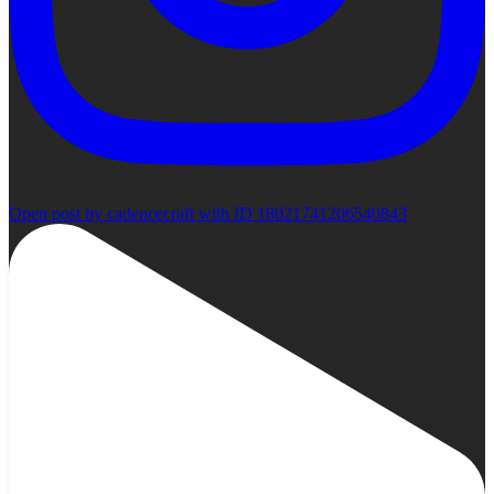
Open post by cadencecraft with ID 18021741206540843