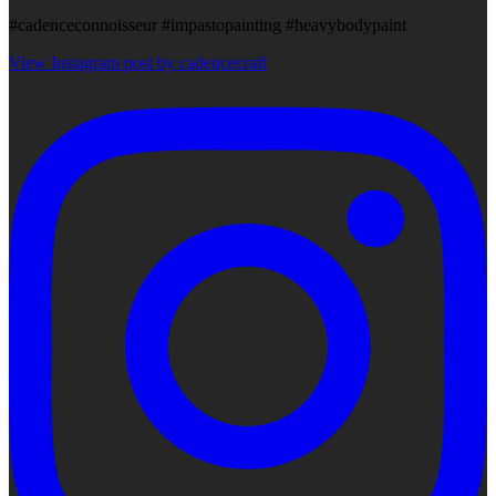
#cadenceconnoisseur #impastopainting #heavybodypaint
View Instagram post by cadencecraft