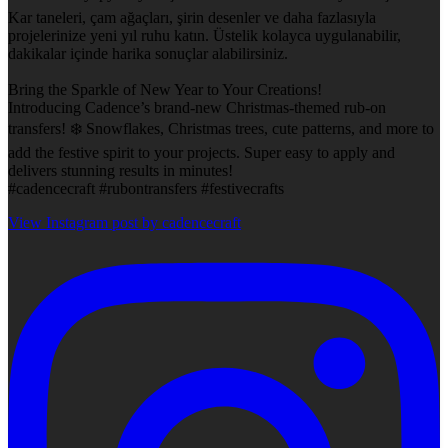
Kar taneleri, çam ağaçları, şirin desenler ve daha fazlasıyla
projelerinize yeni yıl ruhu katın. Üstelik kolayca uygulanabilir,
dakikalar içinde harika sonuçlar alabilirsiniz.
Bring the Sparkle of New Year to Your Creations!
Introducing Cadence’s brand-new Christmas-themed rub-on
transfers! ❄️ Snowflakes, Christmas trees, cute patterns, and more to
add the festive spirit to your projects. Super easy to apply and
delivers stunning results in minutes!
#cadencecraft #rubontransfers #festivecrafts
View Instagram post by cadencecraft