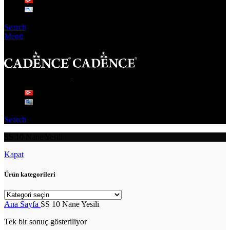
Search
Menü
Search
SS 10 Nane Yesili
Kapat
Ürün kategorileri
Ana Sayfa
SS 10 Nane Yesili
Tek bir sonuç gösteriliyor