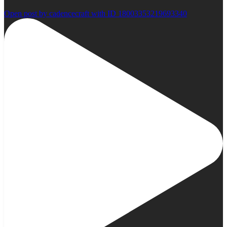
Open post by cadencecraft with ID 18003353219693340