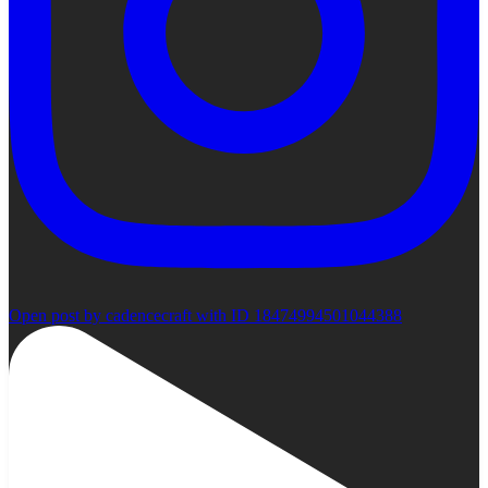
Open post by cadencecraft with ID 18474994501044388