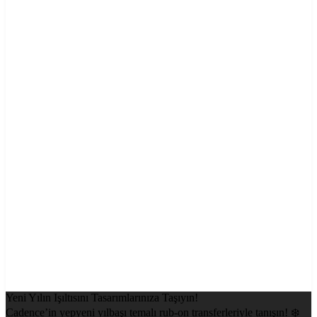
Yeni Yılın Işıltısını Tasarımlarınıza Taşıyın!
Cadence’in yepyeni yılbaşı temalı rub-on transferleriyle tanışın! ❄️