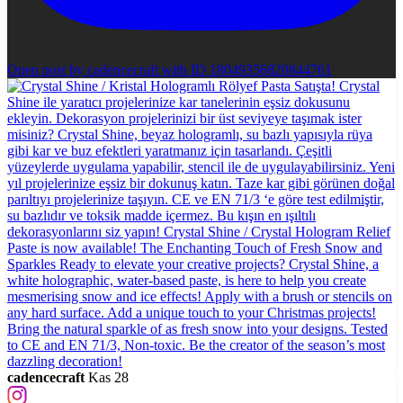
Open post by cadencecraft with ID 18049356820844761
cadencecraft
Kas 28