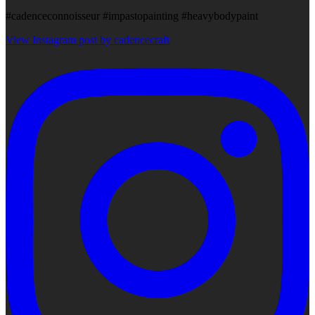
#cadenceconnoisseur #impastopainting #heavybodypaint
View Instagram post by cadencecraft