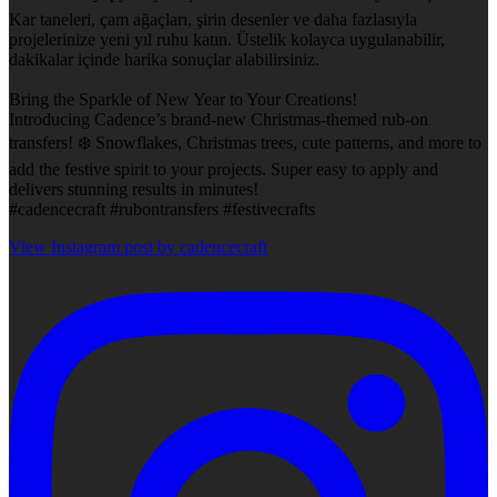
Kar taneleri, çam ağaçları, şirin desenler ve daha fazlasıyla
projelerinize yeni yıl ruhu katın. Üstelik kolayca uygulanabilir,
dakikalar içinde harika sonuçlar alabilirsiniz.
Bring the Sparkle of New Year to Your Creations!
Introducing Cadence’s brand-new Christmas-themed rub-on
transfers! ❄️ Snowflakes, Christmas trees, cute patterns, and more to
add the festive spirit to your projects. Super easy to apply and
delivers stunning results in minutes!
#cadencecraft #rubontransfers #festivecrafts
View Instagram post by cadencecraft