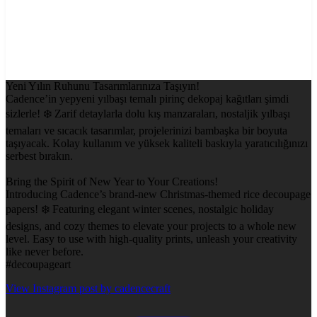
Yeni Yılın Ruhunu Tasarımlarınıza Taşıyın!
Cadence’in yepyeni yılbaşı temalı pirinç dekopaj kağıtları şimdi
sizlerle! ❄️ Zarif detaylarla dolu kış manzaraları, nostaljik yılbaşı
temaları ve sıcacık tasarımlar, projelerinizi bambaşka bir boyuta
taşıyacak. Kolay kullanım ve yüksek kaliteli baskıyla yaratıcılığınızı
serbest bırakın.
Bring the Spirit of New Year to Your Creations!
Introducing Cadence’s brand-new Christmas-themed rice decoupage
papers! ❄️ Featuring elegant winter scenes, nostalgic holiday
designs, and cozy themes to elevate your projects to a whole new
level. Easy to use with high-quality prints, unleash your creativity
like never before.
#decoupageart
View Instagram post by cadencecraft