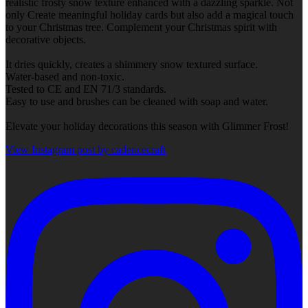
realistic frosty snow texture enhanced with a dazzling sparkle. Not
only Create meaningful holiday cards but also add a magical touch
to your Christmas tree. Complement your Christmas spirit with
decorative objects.
It dries quickly, creates a shimmery snow textured surface.
Water-based and non-toxic.
Tested to CE and EN 71/3 standards.
Easy to use and brushes can be cleaned with soap and water.
Elevate your holiday decorations this season with Glimmer Frost!
View Instagram post by cadencecraft