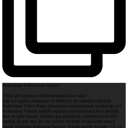
Reflectique Effect Paint Satışta!
Yıldız gibi parlayan dekorasyonlara hazır olun!
Işığı her açıdan yakalayan ve etkileyici bir yansıma sağlayan
Reflectique Effect Paint, dekorasyon projelerinizde sıradanlığa yer
bırakmıyor. Yüksek sedefli yapısıyla tasarımlarınıza hem derinlik
hem de ışıltı katıyor. Üzerine ışık geldiğinde yansıtma (reflectif)
özelliği ile göz alıcı bir etki yaratır. Su bazlı ve dekoratif amaçlı
olarak doğrudan kullanıma hazırdır. Toksik madde içermez, CE ve