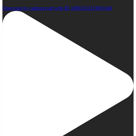
Open post by cadencecraft with ID 18003353219693340