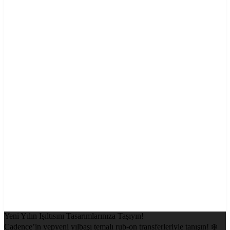
Yeni Yılın Işıltısını Tasarımlarınıza Taşıyın!
Cadence’in yepyeni yılbaşı temalı rub-on transferleriyle tanışın! ❄️