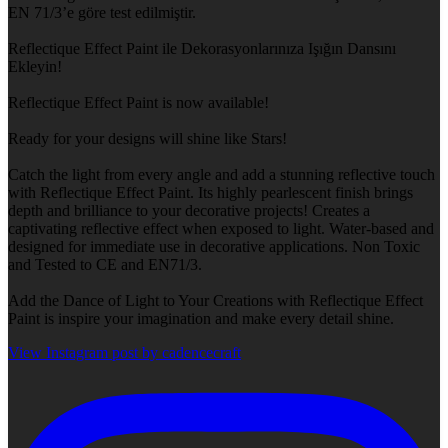
EN 71/3’e göre test edilmiştir.
Reflectique Effect Paint ile Dekorasyonlarınıza Işığın Dansını
Ekleyin!
Reflectique Effect Paint is now available!
Ready for your designs will shine like Stars!
Catch the light from every angle and add a stunning reflective touch
with Reflectique Effect Paint. Its highly pearlescent finish brings
depth and brilliance to your decorative projects! Creates a
captivating reflective effect when exposed to light. Water-based and
designed for immediate use in decorative applications. Non Toxic
and Tested to CE and EN71/3.
Add the Dance of Light to Your Creations with Reflectique Effect
Paint is inspire your imagination and make every detail shine.
View Instagram post by cadencecraft