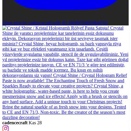
Open post by cadencecraft with ID 18049356820844761
cadencecraft
Kas 28