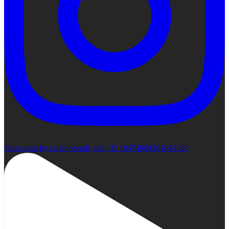
Open post by cadencecraft with ID 18474994501044388