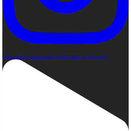
Open post by cadencecraft with ID 18021741206540843