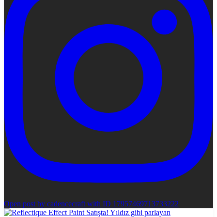
Open post by cadencecraft with ID 17957469713733222