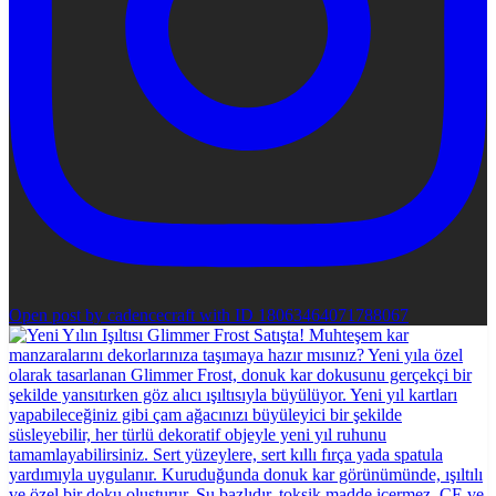
Open post by cadencecraft with ID 18063464071788067