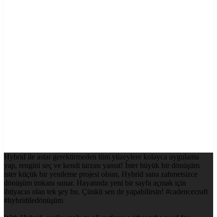
Hybrid ile astar gerektirmeden tüm yüzeylere kolayca uygulama
yap, rengini seç ve kendi tarzını yansıt! İster büyük bir dönüşüm
ister küçük bir yenileme projesi olsun, Hybrid sana zahmetsizce
dönüşüm imkanı sunar. Hayatında yeni bir sayfa açmak için
ihtiyacın olan tek şey bu. Çünkü sen de yapabilirsin! #cadencecraft
#hybridiledönüşüm