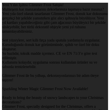
Yeni Yılın Işıltısı Glimmer Frost Satışta!
Muhteşem kar manzaralarını dekorlarınıza taşımaya hazır mısınız?
Yeni yıla özel olarak tasarlanan Glimmer Frost, donuk kar dokusunu
gerçekçi bir şekilde yansıtırken göz alıcı ışıltısıyla büyülüyor. Yeni
yıl kartları yapabileceğiniz gibi çam ağacınızı büyüleyici bir şekilde
süsleyebilir, her türlü dekoratif objeyle yeni yıl ruhunu
tamamlayabilirsiniz.
Sert yüzeylere, sert kıllı fırça yada spatula yardımıyla uygulanır.
Kuruduğunda donuk kar görünümünde, ışıltılı ve özel bir doku
oluşturur.
Su bazlıdır, toksik madde içermez. CE ve EN 71/3’e göre test
edilmiştir.
Kullanımı kolaydır, uygulama sonrası kullanılan ürünler su ve
sabunla temizlenebilir.
Glimmer Frost ile bu yılbaşı, dekorasyonlarınızı bir adım öteye
taşıyın!
Sparkling Winter Magic Glimmer Frost Now Available!
Ready to bring the beauty of snowy landscapes to your Christmas
decorations?
Glimmer Frost, specially designed for the Christmas, offers a