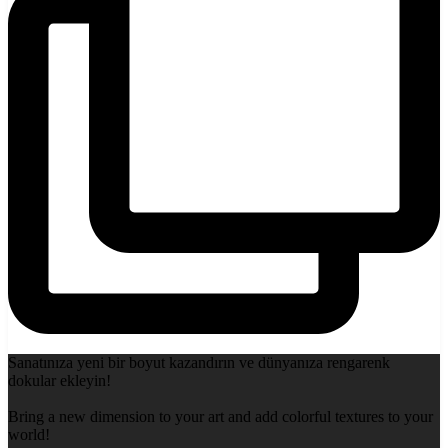
Sanatınıza yeni bir boyut kazandırın ve dünyanıza rengarenk
dokular ekleyin!
Bring a new dimension to your art and add colorful textures to your
world!