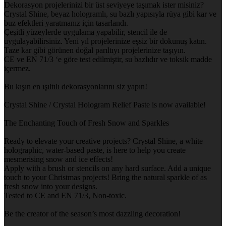
Dekorasyon projelerinizi bir üst seviyeye taşımak ister misiniz?
Crystal Shine, beyaz hologramlı, su bazlı yapısıyla rüya gibi kar ve
buz efektleri yaratmanız için tasarlandı.
Çeşitli yüzeylerde uygulama yapabilir, stencil ile de
uygulayabilirsiniz. Yeni yıl projelerinize eşsiz bir dokunuş katın.
Taze kar gibi görünen doğal parıltıyı projelerinize taşıyın.
CE ve EN 71/3 ‘e göre test edilmiştir, su bazlıdır ve toksik madde
içermez.
Bu kışın en ışıltılı dekorasyonlarını siz yapın!
Crystal Shine / Crystal Hologram Relief Paste is now available!
The Enchanting Touch of Fresh Snow and Sparkles
Ready to elevate your creative projects? Crystal Shine, a white
holographic, water-based paste, is here to help you create
mesmerising snow and ice effects!
Apply with a brush or stencils on any hard surface. Add a unique
touch to your Christmas projects! Bring the natural sparkle of as
fresh snow into your designs.
Tested to CE and EN 71/3, Non-toxic.
Be the creator of the season’s most dazzling decoration!