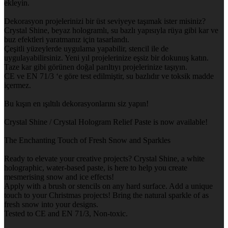
ekleyin.
Dekorasyon projelerinizi bir üst seviyeye taşımak ister misiniz?
Crystal Shine, beyaz hologramlı, su bazlı yapısıyla rüya gibi kar ve
buz efektleri yaratmanız için tasarlandı.
Çeşitli yüzeylerde uygulama yapabilir, stencil ile de
uygulayabilirsiniz. Yeni yıl projelerinize eşsiz bir dokunuş katın.
Taze kar gibi görünen doğal parıltıyı projelerinize taşıyın.
CE ve EN 71/3 ‘e göre test edilmiştir, su bazlıdır ve toksik madde
içermez.
Bu kışın en ışıltılı dekorasyonlarını siz yapın!
Crystal Shine / Crystal Hologram Relief Paste is now available!
The Enchanting Touch of Fresh Snow and Sparkles
Ready to elevate your creative projects? Crystal Shine, a white
holographic, water-based paste, is here to help you create
mesmerising snow and ice effects!
Apply with a brush or stencils on any hard surface. Add a unique
touch to your Christmas projects! Bring the natural sparkle of as
fresh snow into your designs.
Tested to CE and EN 71/3, Non-toxic.