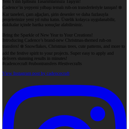
Yeni Yılın Işıltısını Tasarımlarınıza Taşıyın!
Cadence’in yepyeni yılbaşı temalı rub-on transferleriyle tanışın! ❄️
Kar taneleri, çam ağaçları, şirin desenler ve daha fazlasıyla
projelerinize yeni yıl ruhu katın. Üstelik kolayca uygulanabilir,
dakikalar içinde harika sonuçlar alabilirsiniz.
Bring the Sparkle of New Year to Your Creations!
Introducing Cadence’s brand-new Christmas-themed rub-on
transfers! ❄️ Snowflakes, Christmas trees, cute patterns, and more to
add the festive spirit to your projects. Super easy to apply and
delivers stunning results in minutes!
#cadencecraft #rubontransfers #festivecrafts
View Instagram post by cadencecraft