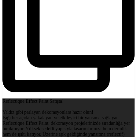
Reflectique Effect Paint Satışta!
Yıldız gibi parlayan dekorasyonlara hazır olun!
Işığı her açıdan yakalayan ve etkileyici bir yansıma sağlayan
Reflectique Effect Paint, dekorasyon projelerinizde sıradanlığa yer
bırakmıyor. Yüksek sedefli yapısıyla tasarımlarınıza hem derinlik
hem de ışıltı katıyor. Üzerine ışık geldiğinde yansıtma (reflectif)