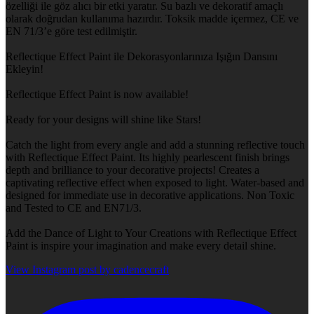
özelliği ile göz alıcı bir etki yaratır. Su bazlı ve dekoratif amaçlı
olarak doğrudan kullanıma hazırdır. Toksik madde içermez, CE ve
EN 71/3’e göre test edilmiştir.
Reflectique Effect Paint ile Dekorasyonlarınıza Işığın Dansını
Ekleyin!
Reflectique Effect Paint is now available!
Ready for your designs will shine like Stars!
Catch the light from every angle and add a stunning reflective touch
with Reflectique Effect Paint. Its highly pearlescent finish brings
depth and brilliance to your decorative projects! Creates a
captivating reflective effect when exposed to light. Water-based and
designed for immediate use in decorative applications. Non Toxic
and Tested to CE and EN71/3.
Add the Dance of Light to Your Creations with Reflectique Effect
Paint is inspire your imagination and make every detail shine.
View Instagram post by cadencecraft