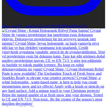
Open post by cadencecraft with ID 18049356820844761