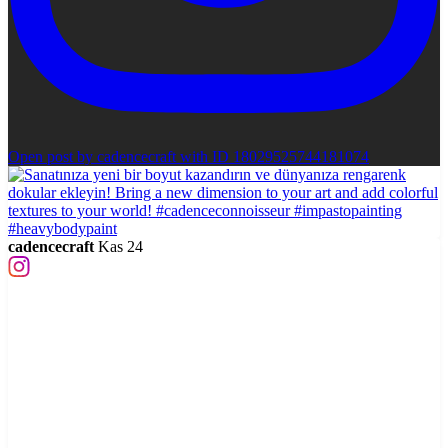
Open post by cadencecraft with ID 18029525744181074
cadencecraft
Kas 24