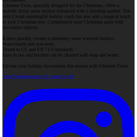
Glimmer Frost, specially designed for the Christmas, offers a
realistic frosty snow texture enhanced with a dazzling sparkle. Not
only Create meaningful holiday cards but also add a magical touch
to your Christmas tree. Complement your Christmas spirit with
decorative objects.
It dries quickly, creates a shimmery snow textured surface.
Water-based and non-toxic.
Tested to CE and EN 71/3 standards.
Easy to use and brushes can be cleaned with soap and water.
Elevate your holiday decorations this season with Glimmer Frost!
View Instagram post by cadencecraft