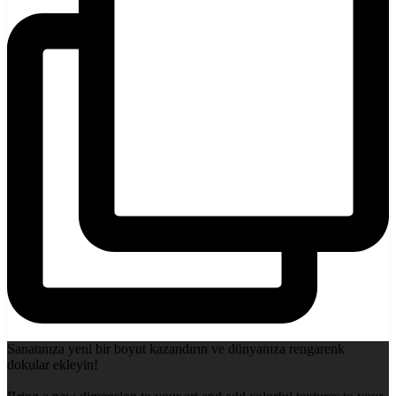
Sanatınıza yeni bir boyut kazandırın ve dünyanıza rengarenk
dokular ekleyin!