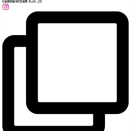
cadencecraft
Kas 28