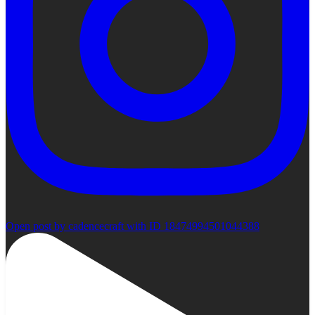
Open post by cadencecraft with ID 18474994501044388