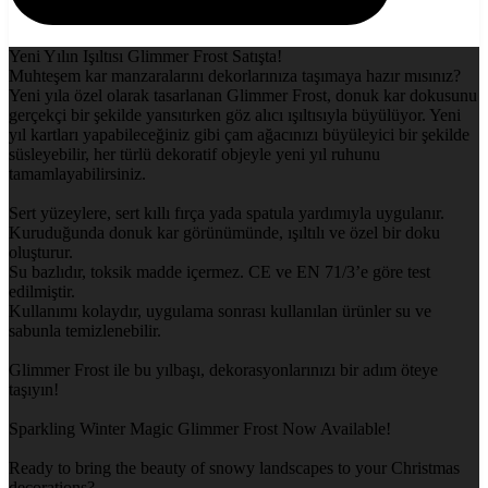
Yeni Yılın Işıltısı Glimmer Frost Satışta!
Muhteşem kar manzaralarını dekorlarınıza taşımaya hazır mısınız?
Yeni yıla özel olarak tasarlanan Glimmer Frost, donuk kar dokusunu
gerçekçi bir şekilde yansıtırken göz alıcı ışıltısıyla büyülüyor. Yeni
yıl kartları yapabileceğiniz gibi çam ağacınızı büyüleyici bir şekilde
süsleyebilir, her türlü dekoratif objeyle yeni yıl ruhunu
tamamlayabilirsiniz.
Sert yüzeylere, sert kıllı fırça yada spatula yardımıyla uygulanır.
Kuruduğunda donuk kar görünümünde, ışıltılı ve özel bir doku
oluşturur.
Su bazlıdır, toksik madde içermez. CE ve EN 71/3’e göre test
edilmiştir.
Kullanımı kolaydır, uygulama sonrası kullanılan ürünler su ve
sabunla temizlenebilir.
Glimmer Frost ile bu yılbaşı, dekorasyonlarınızı bir adım öteye
taşıyın!
Sparkling Winter Magic Glimmer Frost Now Available!
Ready to bring the beauty of snowy landscapes to your Christmas
decorations?