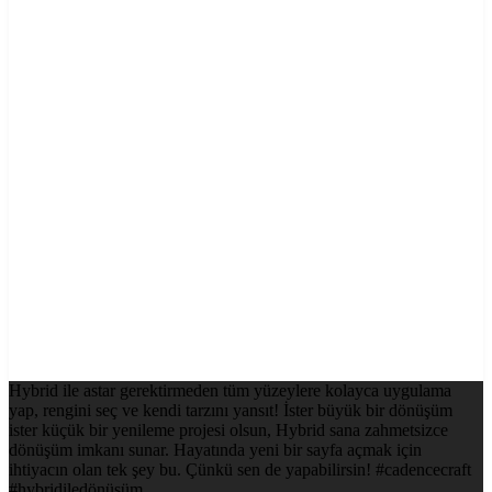
Hybrid ile astar gerektirmeden tüm yüzeylere kolayca uygulama
yap, rengini seç ve kendi tarzını yansıt! İster büyük bir dönüşüm
ister küçük bir yenileme projesi olsun, Hybrid sana zahmetsizce
dönüşüm imkanı sunar. Hayatında yeni bir sayfa açmak için
ihtiyacın olan tek şey bu. Çünkü sen de yapabilirsin! #cadencecraft
#hybridiledönüşüm