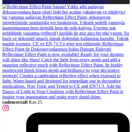
Open post by cadencecraft with ID 17957469713733222
cadencecraft
Kas 25