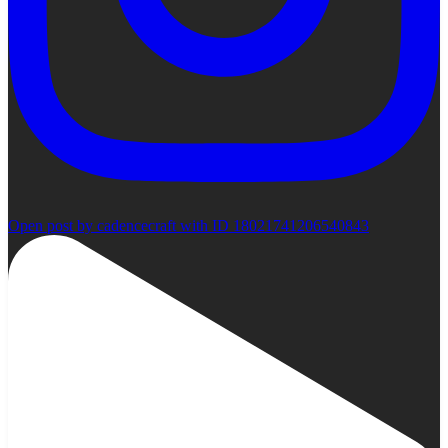
Open post by cadencecraft with ID 18021741206540843