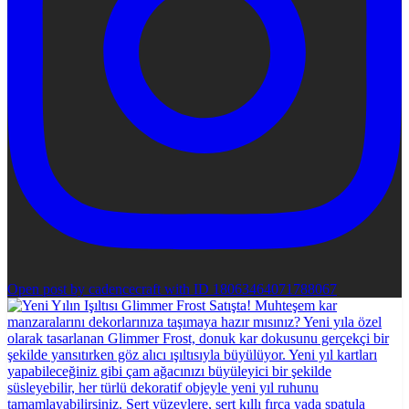
Open post by cadencecraft with ID 18063464071788067