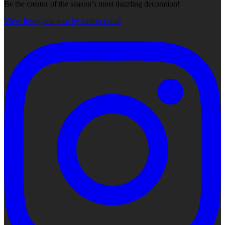
Be the creator of the season’s most dazzling decoration!
View Instagram post by cadencecraft