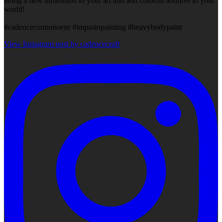
Bring a new dimension to your art and add colorful textures to your
world!
#cadenceconnoisseur #impastopainting #heavybodypaint
View Instagram post by cadencecraft