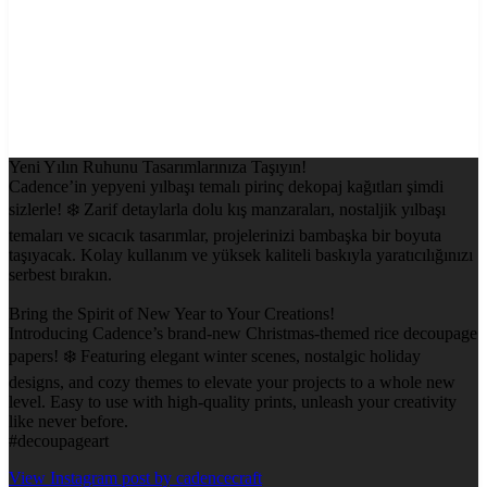
Yeni Yılın Ruhunu Tasarımlarınıza Taşıyın!
Cadence’in yepyeni yılbaşı temalı pirinç dekopaj kağıtları şimdi
sizlerle! ❄️ Zarif detaylarla dolu kış manzaraları, nostaljik yılbaşı
temaları ve sıcacık tasarımlar, projelerinizi bambaşka bir boyuta
taşıyacak. Kolay kullanım ve yüksek kaliteli baskıyla yaratıcılığınızı
serbest bırakın.
Bring the Spirit of New Year to Your Creations!
Introducing Cadence’s brand-new Christmas-themed rice decoupage
papers! ❄️ Featuring elegant winter scenes, nostalgic holiday
designs, and cozy themes to elevate your projects to a whole new
level. Easy to use with high-quality prints, unleash your creativity
like never before.
#decoupageart
View Instagram post by cadencecraft