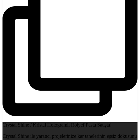
Crystal Shine / Kristal Hologramlı Rölyef Pasta Satışta!
Crystal Shine ile yaratıcı projelerinize kar tanelerinin eşsiz dokusunu