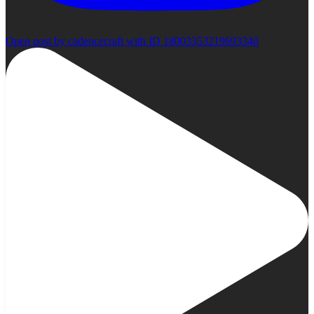
Open post by cadencecraft with ID 18003353219693340