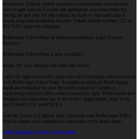
bırakmıyor. Yüksek sedefli yapısıyla tasarımlarınıza hem derinlik
hem de ışıltı katıyor. Üzerine ışık geldiğinde yansıtma (reflectif)
özelliği ile göz alıcı bir etki yaratır. Su bazlı ve dekoratif amaçlı
olarak doğrudan kullanıma hazırdır. Toksik madde içermez, CE ve
EN 71/3’e göre test edilmiştir.
Reflectique Effect Paint ile Dekorasyonlarınıza Işığın Dansını
Ekleyin!
Reflectique Effect Paint is now available!
Ready for your designs will shine like Stars!
Catch the light from every angle and add a stunning reflective touch
with Reflectique Effect Paint. Its highly pearlescent finish brings
depth and brilliance to your decorative projects! Creates a
captivating reflective effect when exposed to light. Water-based and
designed for immediate use in decorative applications. Non Toxic
and Tested to CE and EN71/3.
Add the Dance of Light to Your Creations with Reflectique Effect
Paint is inspire your imagination and make every detail shine.
View Instagram post by cadencecraft