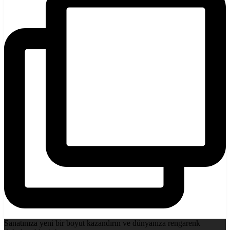
Sanatınıza yeni bir boyut kazandırın ve dünyanıza rengarenk