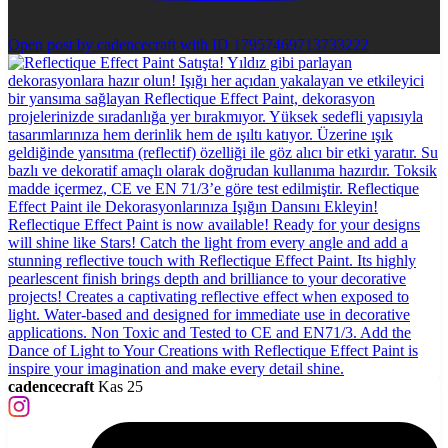
Open post by cadencecraft with ID 17957469713733222
cadencecraft
Kas 25