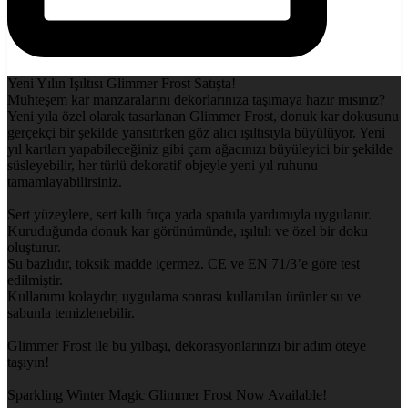
Yeni Yılın Işıltısı Glimmer Frost Satışta!
Muhteşem kar manzaralarını dekorlarınıza taşımaya hazır mısınız?
Yeni yıla özel olarak tasarlanan Glimmer Frost, donuk kar dokusunu
gerçekçi bir şekilde yansıtırken göz alıcı ışıltısıyla büyülüyor. Yeni
yıl kartları yapabileceğiniz gibi çam ağacınızı büyüleyici bir şekilde
süsleyebilir, her türlü dekoratif objeyle yeni yıl ruhunu
tamamlayabilirsiniz.
Sert yüzeylere, sert kıllı fırça yada spatula yardımıyla uygulanır.
Kuruduğunda donuk kar görünümünde, ışıltılı ve özel bir doku
oluşturur.
Su bazlıdır, toksik madde içermez. CE ve EN 71/3’e göre test
edilmiştir.
Kullanımı kolaydır, uygulama sonrası kullanılan ürünler su ve
sabunla temizlenebilir.
Glimmer Frost ile bu yılbaşı, dekorasyonlarınızı bir adım öteye
taşıyın!
Sparkling Winter Magic Glimmer Frost Now Available!