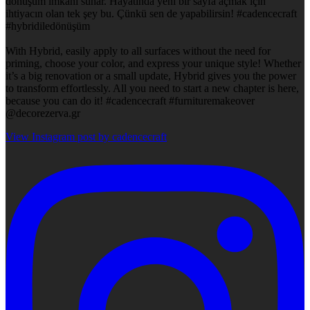
dönüşüm imkanı sunar. Hayatında yeni bir sayfa açmak için
ihtiyacın olan tek şey bu. Çünkü sen de yapabilirsin! #cadencecraft
#hybridiledönüşüm
With Hybrid, easily apply to all surfaces without the need for
priming, choose your color, and express your unique style! Whether
it’s a big renovation or a small update, Hybrid gives you the power
to transform effortlessly. All you need to start a new chapter is here,
because you can do it! #cadencecraft #furnituremakeover
@decorezerva.gr
View Instagram post by cadencecraft