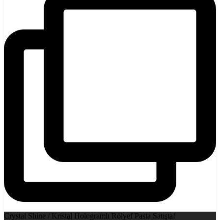
Crystal Shine / Kristal Hologramlı Rölyef Pasta Satışta!