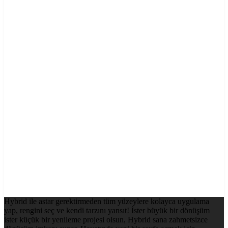
Hybrid ile astar gerektirmeden tüm yüzeylere kolayca uygulama
yap, rengini seç ve kendi tarzını yansıt! İster büyük bir dönüşüm
ister küçük bir yenileme projesi olsun, Hybrid sana zahmetsizce