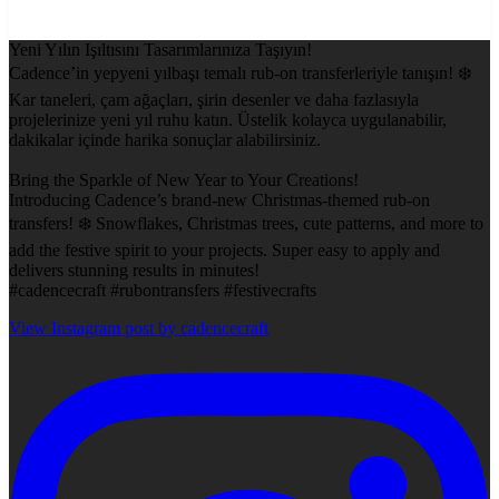
Yeni Yılın Işıltısını Tasarımlarınıza Taşıyın!
Cadence’in yepyeni yılbaşı temalı rub-on transferleriyle tanışın! ❄️
Kar taneleri, çam ağaçları, şirin desenler ve daha fazlasıyla
projelerinize yeni yıl ruhu katın. Üstelik kolayca uygulanabilir,
dakikalar içinde harika sonuçlar alabilirsiniz.
Bring the Sparkle of New Year to Your Creations!
Introducing Cadence’s brand-new Christmas-themed rub-on
transfers! ❄️ Snowflakes, Christmas trees, cute patterns, and more to
add the festive spirit to your projects. Super easy to apply and
delivers stunning results in minutes!
#cadencecraft #rubontransfers #festivecrafts
View Instagram post by cadencecraft