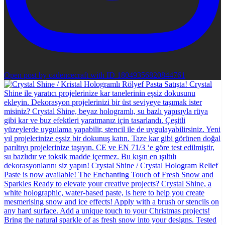
Open post by cadencecraft with ID 18049356820844761