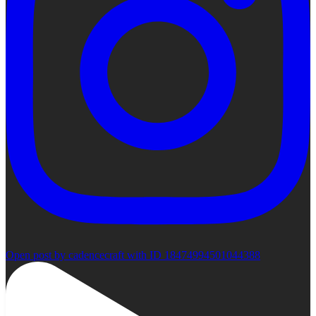
Open post by cadencecraft with ID 18474994501044388