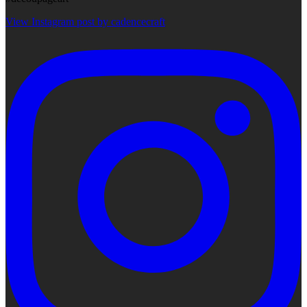
View Instagram post by cadencecraft