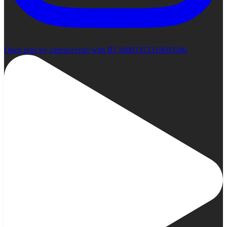
Open post by cadencecraft with ID 18003353219693340