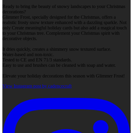
Ready to bring the beauty of snowy landscapes to your Christmas
decorations?
Glimmer Frost, specially designed for the Christmas, offers a
realistic frosty snow texture enhanced with a dazzling sparkle. Not
only Create meaningful holiday cards but also add a magical touch
to your Christmas tree. Complement your Christmas spirit with
decorative objects.
It dries quickly, creates a shimmery snow textured surface.
Water-based and non-toxic.
Tested to CE and EN 71/3 standards.
Easy to use and brushes can be cleaned with soap and water.
Elevate your holiday decorations this season with Glimmer Frost!
View Instagram post by cadencecraft