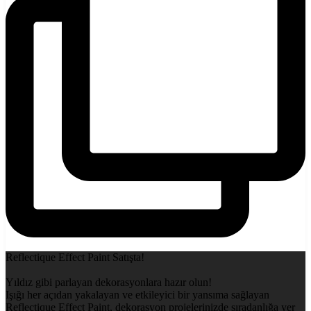
Reflectique Effect Paint Satışta!
Yıldız gibi parlayan dekorasyonlara hazır olun!
Işığı her açıdan yakalayan ve etkileyici bir yansıma sağlayan
Reflectique Effect Paint, dekorasyon projelerinizde sıradanlığa yer