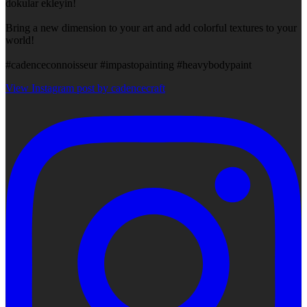
dokular ekleyin!
Bring a new dimension to your art and add colorful textures to your
world!
#cadenceconnoisseur #impastopainting #heavybodypaint
View Instagram post by cadencecraft