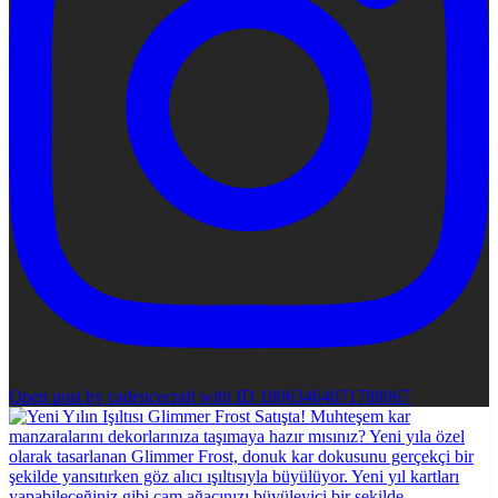
Open post by cadencecraft with ID 18063464071788067