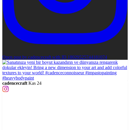
Open post by cadencecraft with ID 18029525744181074
cadencecraft
Kas 24