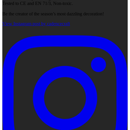
Tested to CE and EN 71/3, Non-toxic.
Be the creator of the season’s most dazzling decoration!
View Instagram post by cadencecraft