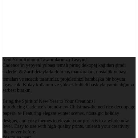
Yeni Yılın Ruhunu Tasarımlarınıza Taşıyın!
Cadence’in yepyeni yılbaşı temalı pirinç dekopaj kağıtları şimdi
sizlerle! ❄️ Zarif detaylarla dolu kış manzaraları, nostaljik yılbaşı
temaları ve sıcacık tasarımlar, projelerinizi bambaşka bir boyuta
taşıyacak. Kolay kullanım ve yüksek kaliteli baskıyla yaratıcılığınızı
serbest bırakın.
Bring the Spirit of New Year to Your Creations!
Introducing Cadence’s brand-new Christmas-themed rice decoupage
papers! ❄️ Featuring elegant winter scenes, nostalgic holiday
designs, and cozy themes to elevate your projects to a whole new
level. Easy to use with high-quality prints, unleash your creativity
like never before.
#decoupageart