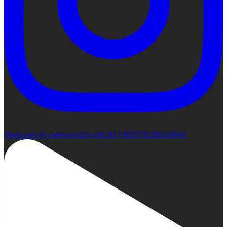
Open post by cadencecraft with ID 18021741206540843