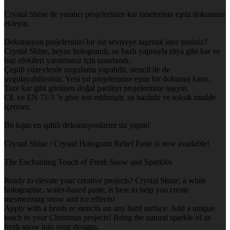
Crystal Shine ile yaratıcı projelerinize kar tanelerinin eşsiz dokusunu
ekleyin.
Dekorasyon projelerinizi bir üst seviyeye taşımak ister misiniz?
Crystal Shine, beyaz hologramlı, su bazlı yapısıyla rüya gibi kar ve
buz efektleri yaratmanız için tasarlandı.
Çeşitli yüzeylerde uygulama yapabilir, stencil ile de
uygulayabilirsiniz. Yeni yıl projelerinize eşsiz bir dokunuş katın.
Taze kar gibi görünen doğal parıltıyı projelerinize taşıyın.
CE ve EN 71/3 ‘e göre test edilmiştir, su bazlıdır ve toksik madde
içermez.
Bu kışın en ışıltılı dekorasyonlarını siz yapın!
Crystal Shine / Crystal Hologram Relief Paste is now available!
The Enchanting Touch of Fresh Snow and Sparkles
Ready to elevate your creative projects? Crystal Shine, a white
holographic, water-based paste, is here to help you create
mesmerising snow and ice effects!
Apply with a brush or stencils on any hard surface. Add a unique
touch to your Christmas projects! Bring the natural sparkle of as
fresh snow into your designs.