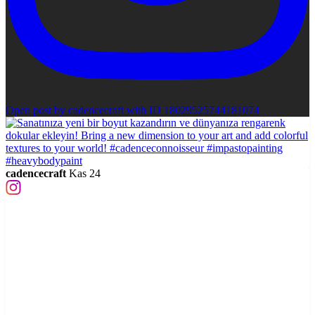
Open post by cadencecraft with ID 18029525744181074
cadencecraft
Kas 24