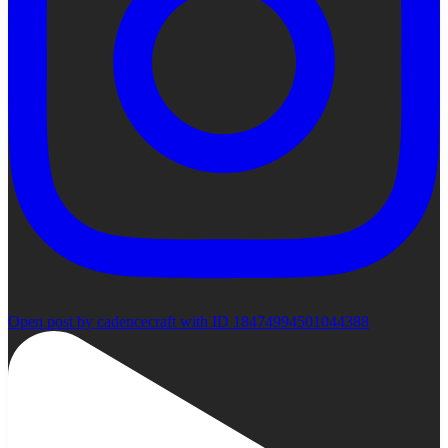
Open post by cadencecraft with ID 18474994501044388