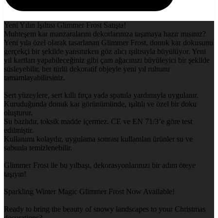
Yeni Yılın Işıltısı Glimmer Frost Satışta!
Muhteşem kar manzaralarını dekorlarınıza taşımaya hazır mısınız?
Yeni yıla özel olarak tasarlanan Glimmer Frost, donuk kar dokusunu
gerçekçi bir şekilde yansıtırken göz alıcı ışıltısıyla büyülüyor. Yeni
yıl kartları yapabileceğiniz gibi çam ağacınızı büyüleyici bir şekilde
süsleyebilir, her türlü dekoratif objeyle yeni yıl ruhunu
tamamlayabilirsiniz.
Sert yüzeylere, sert kıllı fırça yada spatula yardımıyla uygulanır.
Kuruduğunda donuk kar görünümünde, ışıltılı ve özel bir doku
oluşturur.
Su bazlıdır, toksik madde içermez. CE ve EN 71/3’e göre test
edilmiştir.
Kullanımı kolaydır, uygulama sonrası kullanılan ürünler su ve
sabunla temizlenebilir.
Glimmer Frost ile bu yılbaşı, dekorasyonlarınızı bir adım öteye
taşıyın!
Sparkling Winter Magic Glimmer Frost Now Available!
Ready to bring the beauty of snowy landscapes to your Christmas
decorations?