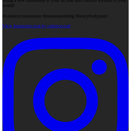
Bring a new dimension to your art and add colorful textures to your
world!
#cadenceconnoisseur #impastopainting #heavybodypaint
View Instagram post by cadencecraft