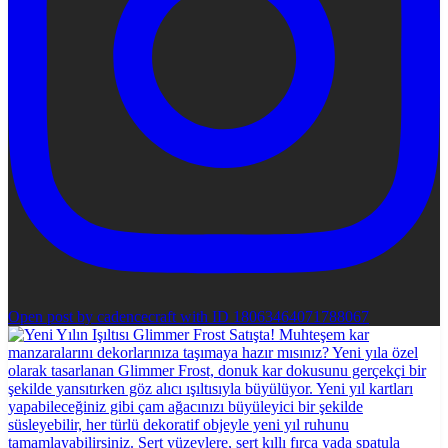
Open post by cadencecraft with ID 18063464071788067