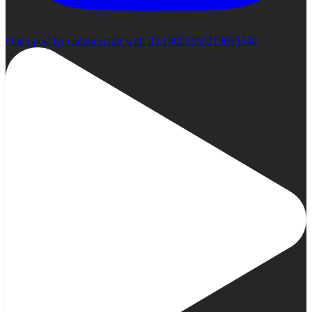
Open post by cadencecraft with ID 18003353219693340