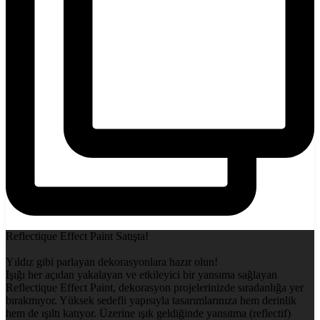
Reflectique Effect Paint Satışta!
Yıldız gibi parlayan dekorasyonlara hazır olun!
Işığı her açıdan yakalayan ve etkileyici bir yansıma sağlayan
Reflectique Effect Paint, dekorasyon projelerinizde sıradanlığa yer
bırakmıyor. Yüksek sedefli yapısıyla tasarımlarınıza hem derinlik
hem de ışıltı katıyor. Üzerine ışık geldiğinde yansıtma (reflectif)