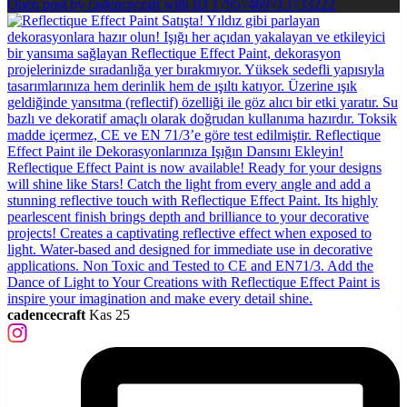
Open post by cadencecraft with ID 17957469713733222
cadencecraft
Kas 25