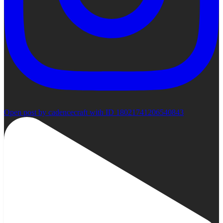
Open post by cadencecraft with ID 18021741206540843