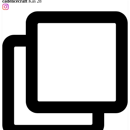
cadencecraft
Kas 28