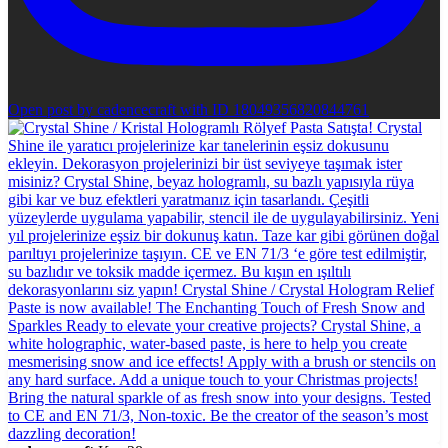
Open post by cadencecraft with ID 18049356820844761