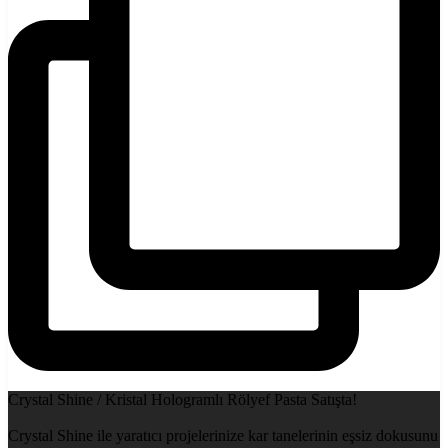
Crystal Shine / Kristal Hologramlı Rölyef Pasta Satışta!
Crystal Shine ile yaratıcı projelerinize kar tanelerinin eşsiz dokusunu