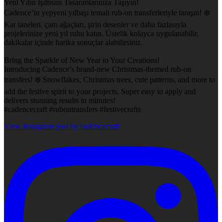
Yeni Yılın Işıltısını Tasarımlarınıza Taşıyın!
Cadence’in yepyeni yılbaşı temalı rub-on transferleriyle tanışın! ❄️
Kar taneleri, çam ağaçları, şirin desenler ve daha fazlasıyla
projelerinize yeni yıl ruhu katın. Üstelik kolayca uygulanabilir,
dakikalar içinde harika sonuçlar alabilirsiniz.
Bring the Sparkle of New Year to Your Creations!
Introducing Cadence’s brand-new Christmas-themed rub-on
transfers! ❄️ Snowflakes, Christmas trees, cute patterns, and more to
add the festive spirit to your projects. Super easy to apply and
delivers stunning results in minutes!
#cadencecraft #rubontransfers #festivecrafts
View Instagram post by cadencecraft