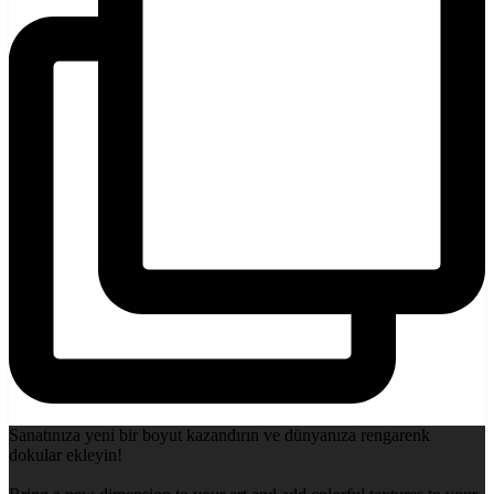
Sanatınıza yeni bir boyut kazandırın ve dünyanıza rengarenk
dokular ekleyin!