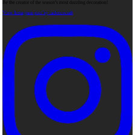
Be the creator of the season’s most dazzling decoration!
View Instagram post by cadencecraft