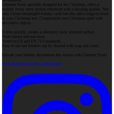
Glimmer Frost, specially designed for the Christmas, offers a
realistic frosty snow texture enhanced with a dazzling sparkle. Not
only Create meaningful holiday cards but also add a magical touch
to your Christmas tree. Complement your Christmas spirit with
decorative objects.
It dries quickly, creates a shimmery snow textured surface.
Water-based and non-toxic.
Tested to CE and EN 71/3 standards.
Easy to use and brushes can be cleaned with soap and water.
Elevate your holiday decorations this season with Glimmer Frost!
View Instagram post by cadencecraft