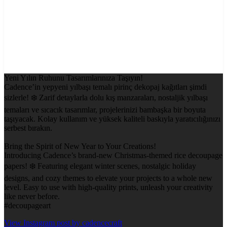
Yeni Yılın Ruhunu Tasarımlarınıza Taşıyın!
Cadence’in yepyeni yılbaşı temalı pirinç dekopaj kağıtları şimdi
sizlerle! ❄️ Zarif detaylarla dolu kış manzaraları, nostaljik yılbaşı
temaları ve sıcacık tasarımlar, projelerinizi bambaşka bir boyuta
taşıyacak. Kolay kullanım ve yüksek kaliteli baskıyla yaratıcılığınızı
serbest bırakın.
Bring the Spirit of New Year to Your Creations!
Introducing Cadence’s brand-new Christmas-themed rice decoupage
papers! ❄️ Featuring elegant winter scenes, nostalgic holiday
designs, and cozy themes to elevate your projects to a whole new
level. Easy to use with high-quality prints, unleash your creativity
like never before.
#decoupageart
View Instagram post by cadencecraft