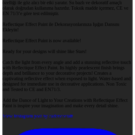
özelliği ile göz alıcı bir etki yaratır. Su bazlı ve dekoratif amaçlı
olarak doğrudan kullanıma hazırdır. Toksik madde içermez, CE ve
EN 71/3’e göre test edilmiştir.
Reflectique Effect Paint ile Dekorasyonlarınıza Işığın Dansını
Ekleyin!
Reflectique Effect Paint is now available!
Ready for your designs will shine like Stars!
Catch the light from every angle and add a stunning reflective touch
with Reflectique Effect Paint. Its highly pearlescent finish brings
depth and brilliance to your decorative projects! Creates a
captivating reflective effect when exposed to light. Water-based and
designed for immediate use in decorative applications. Non Toxic
and Tested to CE and EN71/3.
Add the Dance of Light to Your Creations with Reflectique Effect
Paint is inspire your imagination and make every detail shine.
View Instagram post by cadencecraft