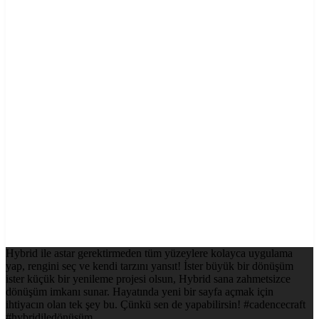
Hybrid ile astar gerektirmeden tüm yüzeylere kolayca uygulama
yap, rengini seç ve kendi tarzını yansıt! İster büyük bir dönüşüm
ister küçük bir yenileme projesi olsun, Hybrid sana zahmetsizce
dönüşüm imkanı sunar. Hayatında yeni bir sayfa açmak için
ihtiyacın olan tek şey bu. Çünkü sen de yapabilirsin! #cadencecraft
#hybridiledönüşüm