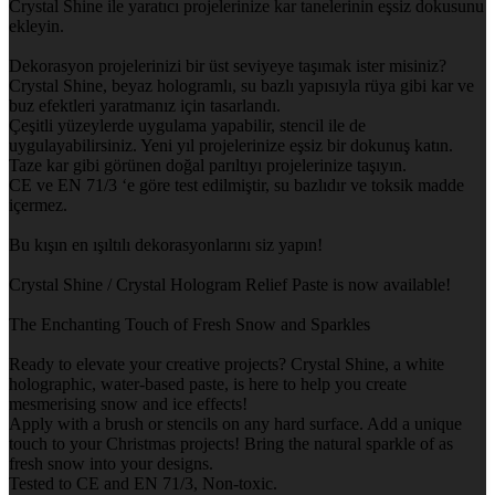
Crystal Shine ile yaratıcı projelerinize kar tanelerinin eşsiz dokusunu
ekleyin.
Dekorasyon projelerinizi bir üst seviyeye taşımak ister misiniz?
Crystal Shine, beyaz hologramlı, su bazlı yapısıyla rüya gibi kar ve
buz efektleri yaratmanız için tasarlandı.
Çeşitli yüzeylerde uygulama yapabilir, stencil ile de
uygulayabilirsiniz. Yeni yıl projelerinize eşsiz bir dokunuş katın.
Taze kar gibi görünen doğal parıltıyı projelerinize taşıyın.
CE ve EN 71/3 ‘e göre test edilmiştir, su bazlıdır ve toksik madde
içermez.
Bu kışın en ışıltılı dekorasyonlarını siz yapın!
Crystal Shine / Crystal Hologram Relief Paste is now available!
The Enchanting Touch of Fresh Snow and Sparkles
Ready to elevate your creative projects? Crystal Shine, a white
holographic, water-based paste, is here to help you create
mesmerising snow and ice effects!
Apply with a brush or stencils on any hard surface. Add a unique
touch to your Christmas projects! Bring the natural sparkle of as
fresh snow into your designs.
Tested to CE and EN 71/3, Non-toxic.