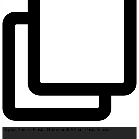
Crystal Shine / Kristal Hologramlı Rölyef Pasta Satışta!