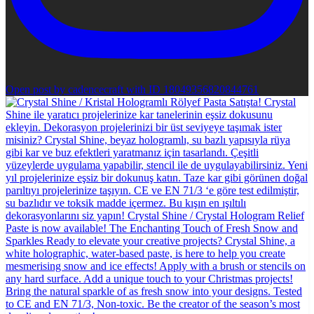
Open post by cadencecraft with ID 18049356820844761