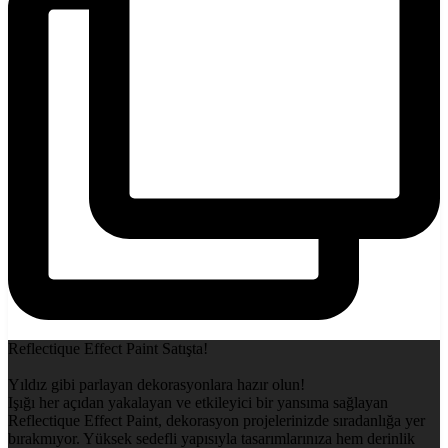
Reflectique Effect Paint Satışta!
Yıldız gibi parlayan dekorasyonlara hazır olun!
Işığı her açıdan yakalayan ve etkileyici bir yansıma sağlayan
Reflectique Effect Paint, dekorasyon projelerinizde sıradanlığa yer
bırakmıyor. Yüksek sedefli yapısıyla tasarımlarınıza hem derinlik