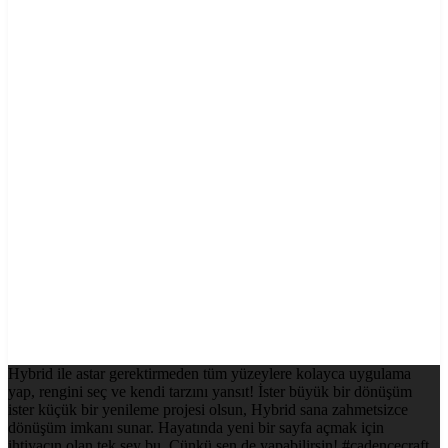
Hybrid ile astar gerektirmeden tüm yüzeylere kolayca uygulama
yap, rengini seç ve kendi tarzını yansıt! İster büyük bir dönüşüm
ister küçük bir yenileme projesi olsun, Hybrid sana zahmetsizce
dönüşüm imkanı sunar. Hayatında yeni bir sayfa açmak için
ihtiyacın olan tek şey bu. Çünkü sen de yapabilirsin! #cadencecraft