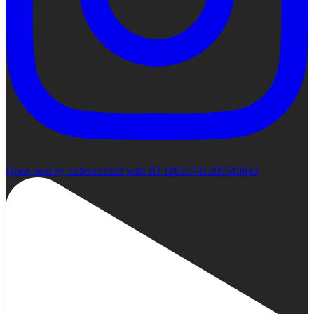
Open post by cadencecraft with ID 18021741206540843