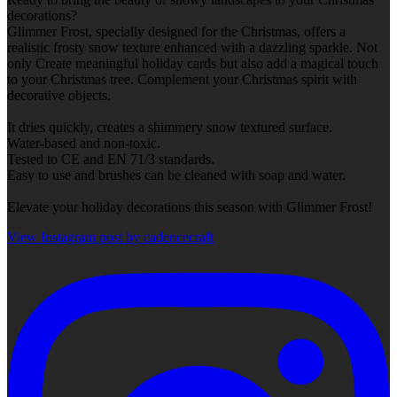
decorations?
Glimmer Frost, specially designed for the Christmas, offers a
realistic frosty snow texture enhanced with a dazzling sparkle. Not
only Create meaningful holiday cards but also add a magical touch
to your Christmas tree. Complement your Christmas spirit with
decorative objects.
It dries quickly, creates a shimmery snow textured surface.
Water-based and non-toxic.
Tested to CE and EN 71/3 standards.
Easy to use and brushes can be cleaned with soap and water.
Elevate your holiday decorations this season with Glimmer Frost!
View Instagram post by cadencecraft