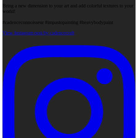
Bring a new dimension to your art and add colorful textures to your
world!
#cadenceconnoisseur #impastopainting #heavybodypaint
View Instagram post by cadencecraft