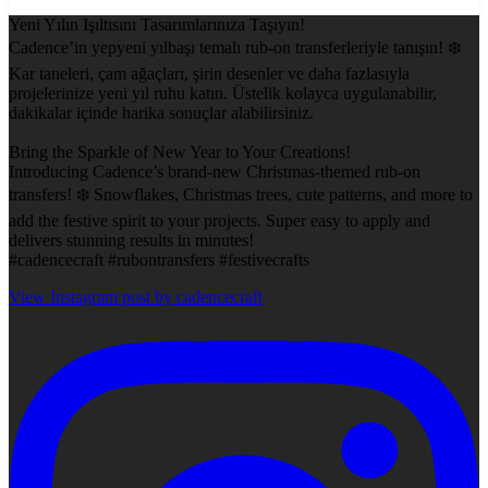
Yeni Yılın Işıltısını Tasarımlarınıza Taşıyın!
Cadence’in yepyeni yılbaşı temalı rub-on transferleriyle tanışın! ❄️
Kar taneleri, çam ağaçları, şirin desenler ve daha fazlasıyla
projelerinize yeni yıl ruhu katın. Üstelik kolayca uygulanabilir,
dakikalar içinde harika sonuçlar alabilirsiniz.
Bring the Sparkle of New Year to Your Creations!
Introducing Cadence’s brand-new Christmas-themed rub-on
transfers! ❄️ Snowflakes, Christmas trees, cute patterns, and more to
add the festive spirit to your projects. Super easy to apply and
delivers stunning results in minutes!
#cadencecraft #rubontransfers #festivecrafts
View Instagram post by cadencecraft