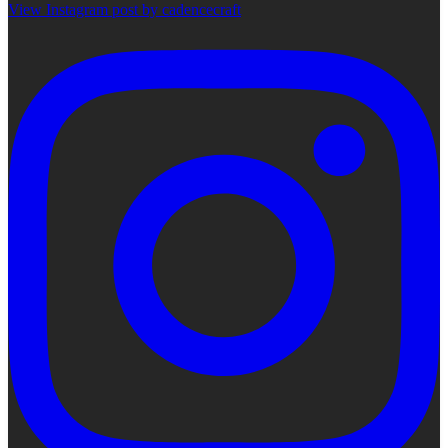
View Instagram post by cadencecraft