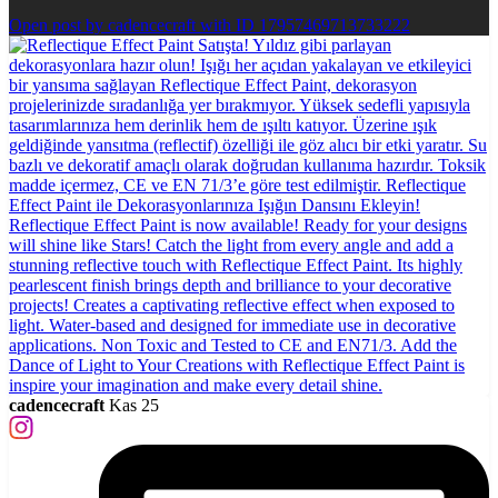
Open post by cadencecraft with ID 17957469713733222
cadencecraft
Kas 25