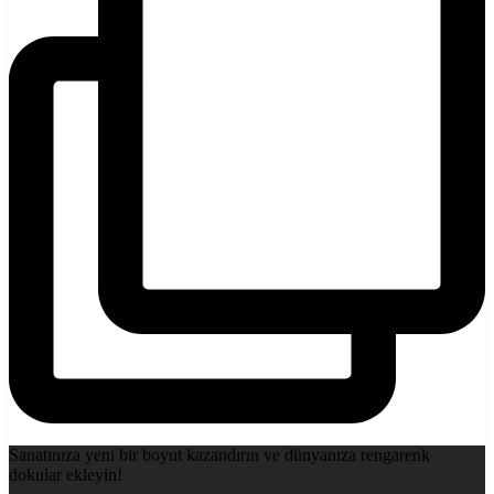
Sanatınıza yeni bir boyut kazandırın ve dünyanıza rengarenk
dokular ekleyin!