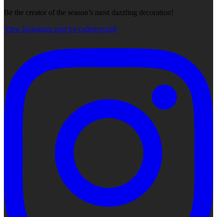
Be the creator of the season’s most dazzling decoration!
View Instagram post by cadencecraft