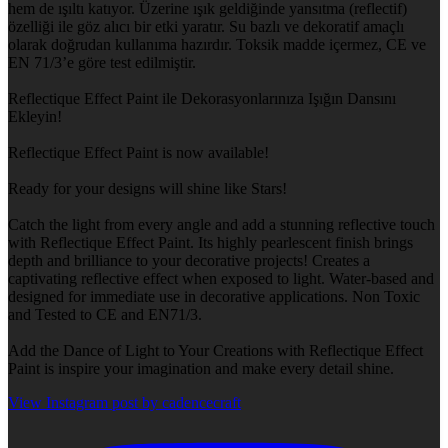
hem de ışıltı katıyor. Üzerine ışık geldiğinde yansıtma (reflectif)
özelliği ile göz alıcı bir etki yaratır. Su bazlı ve dekoratif amaçlı
olarak doğrudan kullanıma hazırdır. Toksik madde içermez, CE ve
EN 71/3’e göre test edilmiştir.
Reflectique Effect Paint ile Dekorasyonlarınıza Işığın Dansını
Ekleyin!
Reflectique Effect Paint is now available!
Ready for your designs will shine like Stars!
Catch the light from every angle and add a stunning reflective touch
with Reflectique Effect Paint. Its highly pearlescent finish brings
depth and brilliance to your decorative projects! Creates a
captivating reflective effect when exposed to light. Water-based and
designed for immediate use in decorative applications. Non Toxic
and Tested to CE and EN71/3.
Add the Dance of Light to Your Creations with Reflectique Effect
Paint is inspire your imagination and make every detail shine.
View Instagram post by cadencecraft