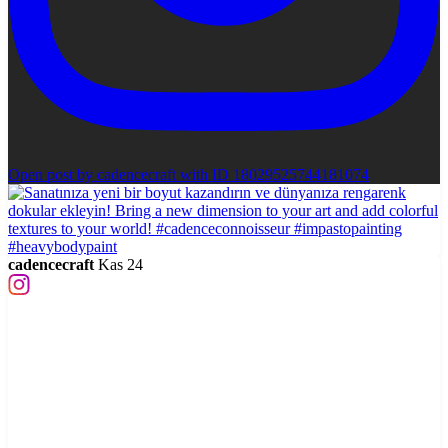
Open post by cadencecraft with ID 18029525744181074
cadencecraft
Kas 24