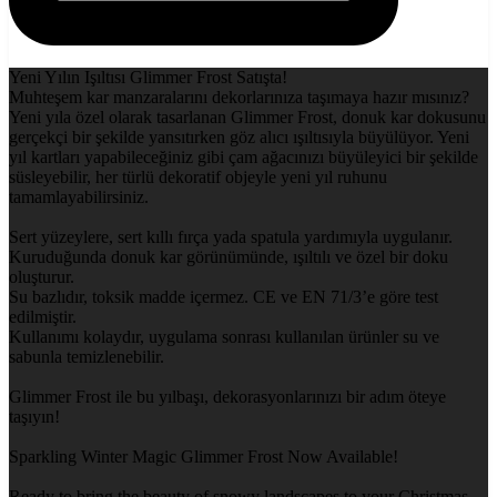
Yeni Yılın Işıltısı Glimmer Frost Satışta!
Muhteşem kar manzaralarını dekorlarınıza taşımaya hazır mısınız?
Yeni yıla özel olarak tasarlanan Glimmer Frost, donuk kar dokusunu
gerçekçi bir şekilde yansıtırken göz alıcı ışıltısıyla büyülüyor. Yeni
yıl kartları yapabileceğiniz gibi çam ağacınızı büyüleyici bir şekilde
süsleyebilir, her türlü dekoratif objeyle yeni yıl ruhunu
tamamlayabilirsiniz.
Sert yüzeylere, sert kıllı fırça yada spatula yardımıyla uygulanır.
Kuruduğunda donuk kar görünümünde, ışıltılı ve özel bir doku
oluşturur.
Su bazlıdır, toksik madde içermez. CE ve EN 71/3’e göre test
edilmiştir.
Kullanımı kolaydır, uygulama sonrası kullanılan ürünler su ve
sabunla temizlenebilir.
Glimmer Frost ile bu yılbaşı, dekorasyonlarınızı bir adım öteye
taşıyın!
Sparkling Winter Magic Glimmer Frost Now Available!
Ready to bring the beauty of snowy landscapes to your Christmas