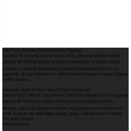
Yeni Yılın Ruhunu Tasarımlarınıza Taşıyın!
Cadence’in yepyeni yılbaşı temalı pirinç dekopaj kağıtları şimdi
sizlerle! ❄️ Zarif detaylarla dolu kış manzaraları, nostaljik yılbaşı
temaları ve sıcacık tasarımlar, projelerinizi bambaşka bir boyuta
taşıyacak. Kolay kullanım ve yüksek kaliteli baskıyla yaratıcılığınızı
serbest bırakın.
Bring the Spirit of New Year to Your Creations!
Introducing Cadence’s brand-new Christmas-themed rice decoupage
papers! ❄️ Featuring elegant winter scenes, nostalgic holiday
designs, and cozy themes to elevate your projects to a whole new
level. Easy to use with high-quality prints, unleash your creativity
like never before.
#decoupageart