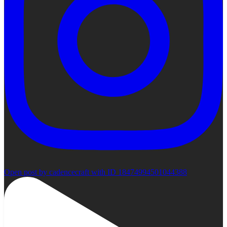
Open post by cadencecraft with ID 18474994501044388