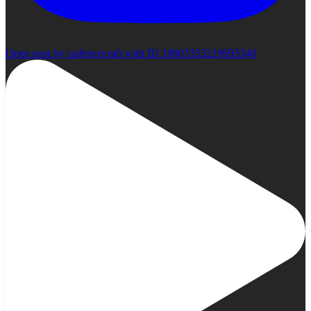
Open post by cadencecraft with ID 18003353219693340