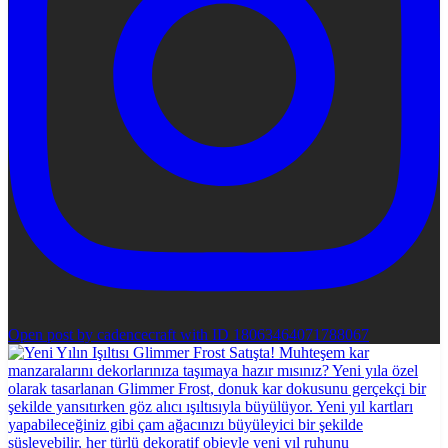
Open post by cadencecraft with ID 18063464071788067