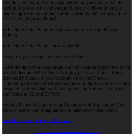
hem de ışıltı katıyor. Üzerine ışık geldiğinde yansıtma (reflectif)
özelliği ile göz alıcı bir etki yaratır. Su bazlı ve dekoratif amaçlı
olarak doğrudan kullanıma hazırdır. Toksik madde içermez, CE ve
EN 71/3’e göre test edilmiştir.
Reflectique Effect Paint ile Dekorasyonlarınıza Işığın Dansını
Ekleyin!
Reflectique Effect Paint is now available!
Ready for your designs will shine like Stars!
Catch the light from every angle and add a stunning reflective touch
with Reflectique Effect Paint. Its highly pearlescent finish brings
depth and brilliance to your decorative projects! Creates a
captivating reflective effect when exposed to light. Water-based and
designed for immediate use in decorative applications. Non Toxic
and Tested to CE and EN71/3.
Add the Dance of Light to Your Creations with Reflectique Effect
Paint is inspire your imagination and make every detail shine.
View Instagram post by cadencecraft