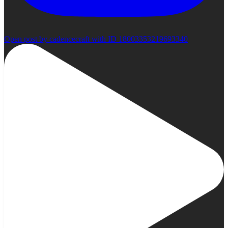
Open post by cadencecraft with ID 18003353219693340