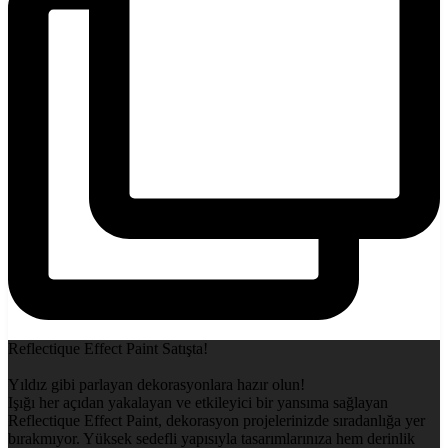
Reflectique Effect Paint Satışta!
Yıldız gibi parlayan dekorasyonlara hazır olun!
Işığı her açıdan yakalayan ve etkileyici bir yansıma sağlayan
Reflectique Effect Paint, dekorasyon projelerinizde sıradanlığa yer
bırakmıyor. Yüksek sedefli yapısıyla tasarımlarınıza hem derinlik