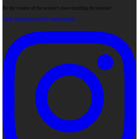
Be the creator of the season’s most dazzling decoration!
View Instagram post by cadencecraft