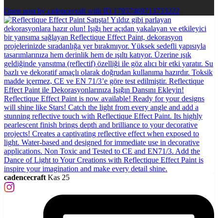
Open post by cadencecraft with ID 17957469713733222
cadencecraft
Kas 25