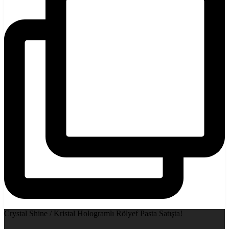
Crystal Shine / Kristal Hologramlı Rölyef Pasta Satışta!