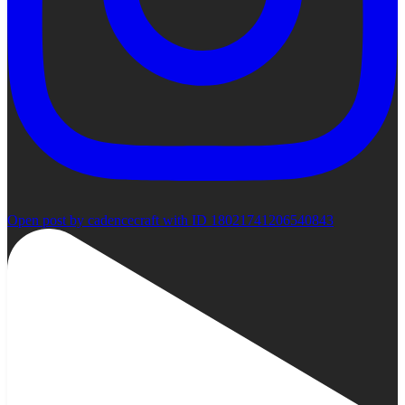
Open post by cadencecraft with ID 18021741206540843