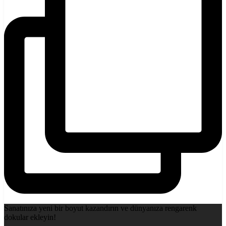
Sanatınıza yeni bir boyut kazandırın ve dünyanıza rengarenk
dokular ekleyin!