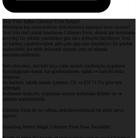
Yeni Yılın Işıltısı Glimmer Frost Satışta!
Muhteşem kar manzaralarını dekorlarınıza taşımaya hazır mısınız?
Yeni yıla özel olarak tasarlanan Glimmer Frost, donuk kar dokusunu
gerçekçi bir şekilde yansıtırken göz alıcı ışıltısıyla büyülüyor. Yeni
yıl kartları yapabileceğiniz gibi çam ağacınızı büyüleyici bir şekilde
süsleyebilir, her türlü dekoratif objeyle yeni yıl ruhunu
tamamlayabilirsiniz.
Sert yüzeylere, sert kıllı fırça yada spatula yardımıyla uygulanır.
Kuruduğunda donuk kar görünümünde, ışıltılı ve özel bir doku
oluşturur.
Su bazlıdır, toksik madde içermez. CE ve EN 71/3’e göre test
edilmiştir.
Kullanımı kolaydır, uygulama sonrası kullanılan ürünler su ve
sabunla temizlenebilir.
Glimmer Frost ile bu yılbaşı, dekorasyonlarınızı bir adım öteye
taşıyın!
Sparkling Winter Magic Glimmer Frost Now Available!
Ready to bring the beauty of snowy landscapes to your Christmas