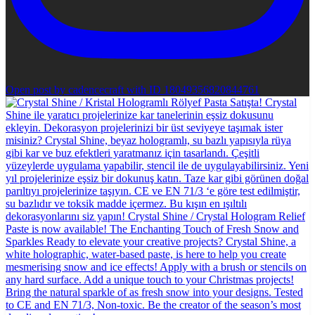
Open post by cadencecraft with ID 18049356820844761