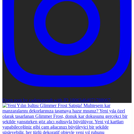
Open post by cadencecraft with ID 18063464071788067