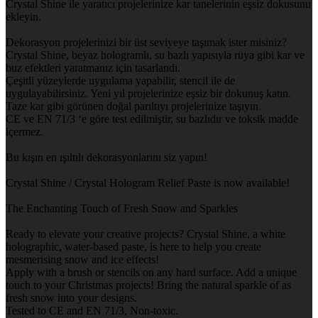
Crystal Shine ile yaratıcı projelerinize kar tanelerinin eşsiz dokusunu
ekleyin.
Dekorasyon projelerinizi bir üst seviyeye taşımak ister misiniz?
Crystal Shine, beyaz hologramlı, su bazlı yapısıyla rüya gibi kar ve
buz efektleri yaratmanız için tasarlandı.
Çeşitli yüzeylerde uygulama yapabilir, stencil ile de
uygulayabilirsiniz. Yeni yıl projelerinize eşsiz bir dokunuş katın.
Taze kar gibi görünen doğal parıltıyı projelerinize taşıyın.
CE ve EN 71/3 ‘e göre test edilmiştir, su bazlıdır ve toksik madde
içermez.
Bu kışın en ışıltılı dekorasyonlarını siz yapın!
Crystal Shine / Crystal Hologram Relief Paste is now available!
The Enchanting Touch of Fresh Snow and Sparkles
Ready to elevate your creative projects? Crystal Shine, a white
holographic, water-based paste, is here to help you create
mesmerising snow and ice effects!
Apply with a brush or stencils on any hard surface. Add a unique
touch to your Christmas projects! Bring the natural sparkle of as
fresh snow into your designs.
Tested to CE and EN 71/3, Non-toxic.