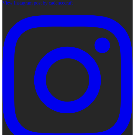
View Instagram post by cadencecraft