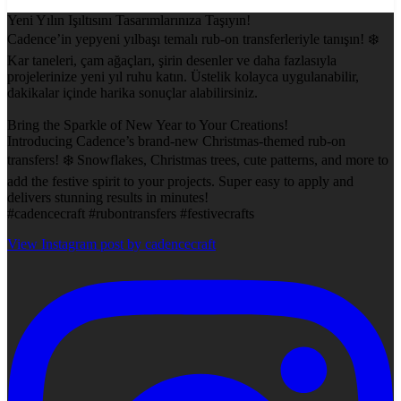
Yeni Yılın Işıltısını Tasarımlarınıza Taşıyın!
Cadence’in yepyeni yılbaşı temalı rub-on transferleriyle tanışın! ❄️
Kar taneleri, çam ağaçları, şirin desenler ve daha fazlasıyla
projelerinize yeni yıl ruhu katın. Üstelik kolayca uygulanabilir,
dakikalar içinde harika sonuçlar alabilirsiniz.
Bring the Sparkle of New Year to Your Creations!
Introducing Cadence’s brand-new Christmas-themed rub-on
transfers! ❄️ Snowflakes, Christmas trees, cute patterns, and more to
add the festive spirit to your projects. Super easy to apply and
delivers stunning results in minutes!
#cadencecraft #rubontransfers #festivecrafts
View Instagram post by cadencecraft