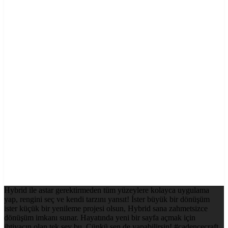
Hybrid ile astar gerektirmeden tüm yüzeylere kolayca uygulama
yap, rengini seç ve kendi tarzını yansıt! İster büyük bir dönüşüm
ister küçük bir yenileme projesi olsun, Hybrid sana zahmetsizce
dönüşüm imkanı sunar. Hayatında yeni bir sayfa açmak için
ihtiyacın olan tek şey bu. Çünkü sen de yapabilirsin! #cadencecraft