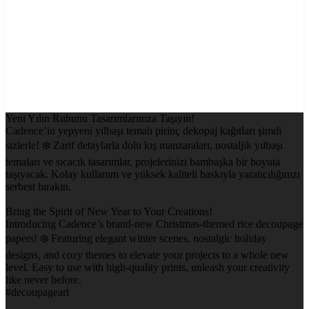
Yeni Yılın Ruhunu Tasarımlarınıza Taşıyın!
Cadence’in yepyeni yılbaşı temalı pirinç dekopaj kağıtları şimdi
sizlerle! ❄️ Zarif detaylarla dolu kış manzaraları, nostaljik yılbaşı
temaları ve sıcacık tasarımlar, projelerinizi bambaşka bir boyuta
taşıyacak. Kolay kullanım ve yüksek kaliteli baskıyla yaratıcılığınızı
serbest bırakın.
Bring the Spirit of New Year to Your Creations!
Introducing Cadence’s brand-new Christmas-themed rice decoupage
papers! ❄️ Featuring elegant winter scenes, nostalgic holiday
designs, and cozy themes to elevate your projects to a whole new
level. Easy to use with high-quality prints, unleash your creativity
like never before.
#decoupageart