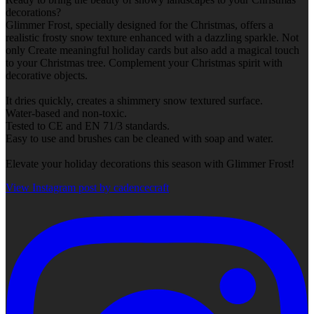
decorations?
Glimmer Frost, specially designed for the Christmas, offers a
realistic frosty snow texture enhanced with a dazzling sparkle. Not
only Create meaningful holiday cards but also add a magical touch
to your Christmas tree. Complement your Christmas spirit with
decorative objects.
It dries quickly, creates a shimmery snow textured surface.
Water-based and non-toxic.
Tested to CE and EN 71/3 standards.
Easy to use and brushes can be cleaned with soap and water.
Elevate your holiday decorations this season with Glimmer Frost!
View Instagram post by cadencecraft