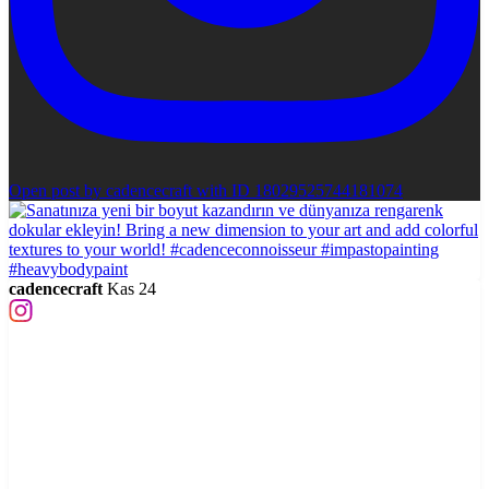
Open post by cadencecraft with ID 18029525744181074
cadencecraft
Kas 24