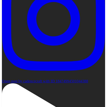
Open post by cadencecraft with ID 18474994501044388