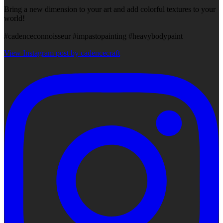
Bring a new dimension to your art and add colorful textures to your
world!
#cadenceconnoisseur #impastopainting #heavybodypaint
View Instagram post by cadencecraft