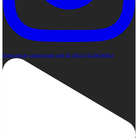
Open post by cadencecraft with ID 18021741206540843