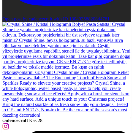
Open post by cadencecraft with ID 18049356820844761
cadencecraft
Kas 28