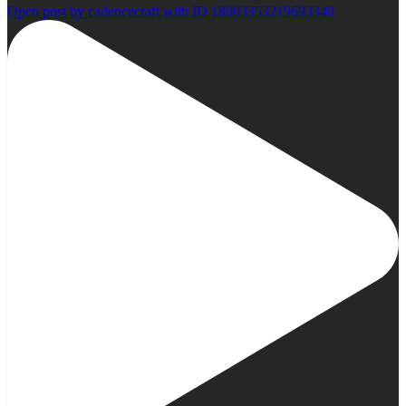
Open post by cadencecraft with ID 18003353219693340