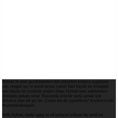
Hybrid ile astar gerektirmeden tüm yüzeylere kolayca uygulama
yap, rengini seç ve kendi tarzını yansıt! İster büyük bir dönüşüm
ister küçük bir yenileme projesi olsun, Hybrid sana zahmetsizce
dönüşüm imkanı sunar. Hayatında yeni bir sayfa açmak için
ihtiyacın olan tek şey bu. Çünkü sen de yapabilirsin! #cadencecraft
#hybridiledönüşüm
With Hybrid, easily apply to all surfaces without the need for