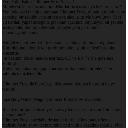
Yeni Yılın Işıltısı Glimmer Frost Satışta!
Muhteşem kar manzaralarını dekorlarınıza taşımaya hazır mısınız?
Yeni yıla özel olarak tasarlanan Glimmer Frost, donuk kar dokusunu
gerçekçi bir şekilde yansıtırken göz alıcı ışıltısıyla büyülüyor. Yeni
yıl kartları yapabileceğiniz gibi çam ağacınızı büyüleyici bir şekilde
süsleyebilir, her türlü dekoratif objeyle yeni yıl ruhunu
tamamlayabilirsiniz.
Sert yüzeylere, sert kıllı fırça yada spatula yardımıyla uygulanır.
Kuruduğunda donuk kar görünümünde, ışıltılı ve özel bir doku
oluşturur.
Su bazlıdır, toksik madde içermez. CE ve EN 71/3’e göre test
edilmiştir.
Kullanımı kolaydır, uygulama sonrası kullanılan ürünler su ve
sabunla temizlenebilir.
Glimmer Frost ile bu yılbaşı, dekorasyonlarınızı bir adım öteye
taşıyın!
Sparkling Winter Magic Glimmer Frost Now Available!
Ready to bring the beauty of snowy landscapes to your Christmas
decorations?
Glimmer Frost, specially designed for the Christmas, offers a
realistic frosty snow texture enhanced with a dazzling sparkle. Not