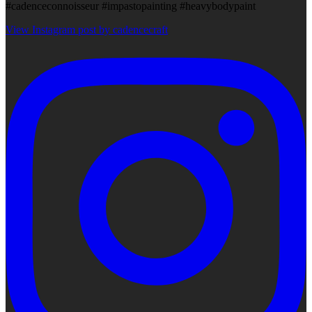
#cadenceconnoisseur #impastopainting #heavybodypaint
View Instagram post by cadencecraft