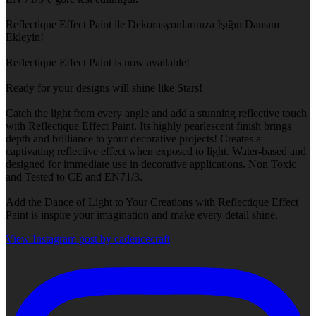
Reflectique Effect Paint ile Dekorasyonlarınıza Işığın Dansını
Ekleyin!
Reflectique Effect Paint is now available!
Ready for your designs will shine like Stars!
Catch the light from every angle and add a stunning reflective touch
with Reflectique Effect Paint. Its highly pearlescent finish brings
depth and brilliance to your decorative projects! Creates a
captivating reflective effect when exposed to light. Water-based and
designed for immediate use in decorative applications. Non Toxic
and Tested to CE and EN71/3.
Add the Dance of Light to Your Creations with Reflectique Effect
Paint is inspire your imagination and make every detail shine.
View Instagram post by cadencecraft