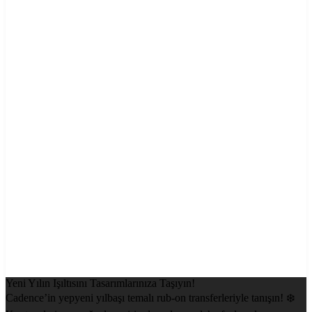
Yeni Yılın Işıltısını Tasarımlarınıza Taşıyın!
Cadence’in yepyeni yılbaşı temalı rub-on transferleriyle tanışın! ❄️