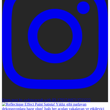
Open post by cadencecraft with ID 17957469713733222