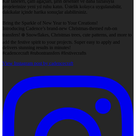
Kar taneleri, çam ağaçları, şirin desenler ve daha fazlasıyla
projelerinize yeni yıl ruhu katın. Üstelik kolayca uygulanabilir,
dakikalar içinde harika sonuçlar alabilirsiniz.
Bring the Sparkle of New Year to Your Creations!
Introducing Cadence’s brand-new Christmas-themed rub-on
transfers! ❄️ Snowflakes, Christmas trees, cute patterns, and more to
add the festive spirit to your projects. Super easy to apply and
delivers stunning results in minutes!
#cadencecraft #rubontransfers #festivecrafts
View Instagram post by cadencecraft