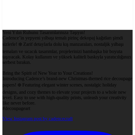
Yeni Yılın Ruhunu Tasarımlarınıza Taşıyın!
Cadence’in yepyeni yılbaşı temalı pirinç dekopaj kağıtları şimdi
sizlerle! ❄️ Zarif detaylarla dolu kış manzaraları, nostaljik yılbaşı
temaları ve sıcacık tasarımlar, projelerinizi bambaşka bir boyuta
taşıyacak. Kolay kullanım ve yüksek kaliteli baskıyla yaratıcılığınızı
serbest bırakın.
Bring the Spirit of New Year to Your Creations!
Introducing Cadence’s brand-new Christmas-themed rice decoupage
papers! ❄️ Featuring elegant winter scenes, nostalgic holiday
designs, and cozy themes to elevate your projects to a whole new
level. Easy to use with high-quality prints, unleash your creativity
like never before.
#decoupageart
View Instagram post by cadencecraft