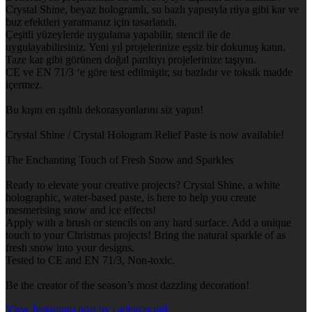
Crystal Shine, beyaz hologramlı, su bazlı yapısıyla rüya gibi kar ve
buz efektleri yaratmanız için tasarlandı.
Çeşitli yüzeylerde uygulama yapabilir, stencil ile de
uygulayabilirsiniz. Yeni yıl projelerinize eşsiz bir dokunuş katın.
Taze kar gibi görünen doğal parıltıyı projelerinize taşıyın.
CE ve EN 71/3 ‘e göre test edilmiştir, su bazlıdır ve toksik madde
içermez.
Bu kışın en ışıltılı dekorasyonlarını siz yapın!
Crystal Shine / Crystal Hologram Relief Paste is now available!
The Enchanting Touch of Fresh Snow and Sparkles
Ready to elevate your creative projects? Crystal Shine, a white
holographic, water-based paste, is here to help you create
mesmerising snow and ice effects!
Apply with a brush or stencils on any hard surface. Add a unique
touch to your Christmas projects! Bring the natural sparkle of as
fresh snow into your designs.
Tested to CE and EN 71/3, Non-toxic.
Be the creator of the season’s most dazzling decoration!
View Instagram post by cadencecraft