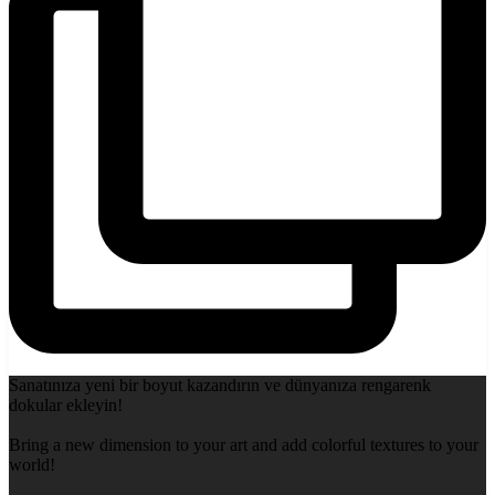
Sanatınıza yeni bir boyut kazandırın ve dünyanıza rengarenk
dokular ekleyin!
Bring a new dimension to your art and add colorful textures to your
world!