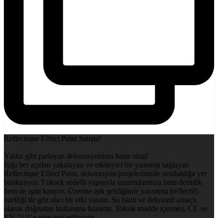
Reflectique Effect Paint Satışta!
Yıldız gibi parlayan dekorasyonlara hazır olun!
Işığı her açıdan yakalayan ve etkileyici bir yansıma sağlayan
Reflectique Effect Paint, dekorasyon projelerinizde sıradanlığa yer
bırakmıyor. Yüksek sedefli yapısıyla tasarımlarınıza hem derinlik
hem de ışıltı katıyor. Üzerine ışık geldiğinde yansıtma (reflectif)
özelliği ile göz alıcı bir etki yaratır. Su bazlı ve dekoratif amaçlı
olarak doğrudan kullanıma hazırdır. Toksik madde içermez, CE ve
EN 71/3’e göre test edilmiştir.