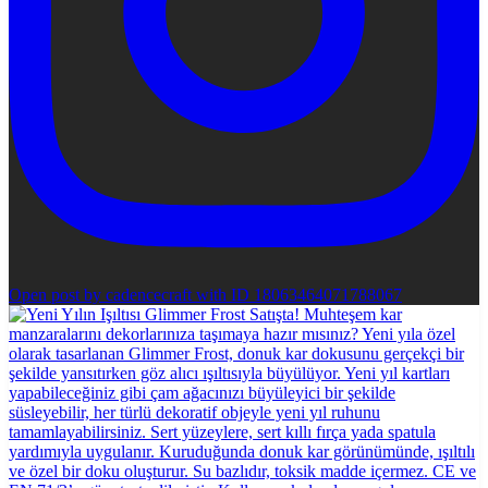
Open post by cadencecraft with ID 18063464071788067