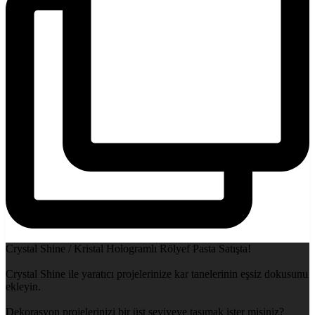
Crystal Shine / Kristal Hologramlı Rölyef Pasta Satışta!
Crystal Shine ile yaratıcı projelerinize kar tanelerinin eşsiz dokusunu
ekleyin.
Dekorasyon projelerinizi bir üst seviyeye taşımak ister misiniz?