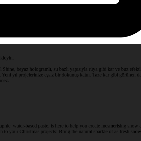
ekleyin.
l Shine, beyaz hologramlı, su bazlı yapısıyla rüya gibi kar ve buz efektle
 Yeni yıl projelerinize eşsiz bir dokunuş katın. Taze kar gibi görünen doğ
rmez.
aphic, water-based paste, is here to help you create mesmerising snow a
 to your Christmas projects! Bring the natural sparkle of as fresh snow