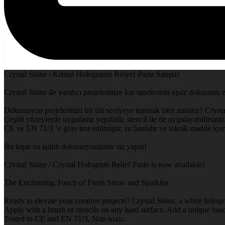
Crystal Shine / Kristal Hologramlı Rölyef Pasta Satışta!
Crystal Shine ile yaratıcı projelerinize kar tanelerinin eşsiz dokusunu 
Dekorasyon projelerinizi bir üst seviyeye taşımak ister misiniz? Crysta
Çeşitli yüzeylerde uygulama yapabilir, stencil ile de uygulayabilirsiniz.
CE ve EN 71/3 ‘e göre test edilmiştir, su bazlıdır ve toksik madde içe
Bu kışın en ışıltılı dekorasyonlarını siz yapın!
Crystal Shine / Crystal Hologram Relief Paste is now available!
The Enchanting Touch of Fresh Snow and Sparkles
Ready to elevate your creative projects? Crystal Shine, a white hologr
Apply with a brush or stencils on any hard surface. Add a unique touch
Tested to CE and EN 71/3, Non-toxic.