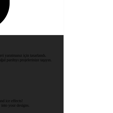
ri yaratmanız için tasarlandı.
al parıltıyı projelerinize taşıyın.
nd ice effects!
 into your designs.