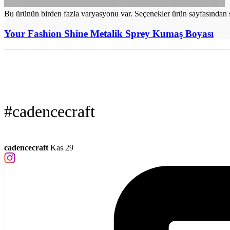
Bu ürünün birden fazla varyasyonu var. Seçenekler ürün sayfasından s
Your Fashion Shine Metalik Sprey Kumaş Boyası
#cadencecraft
cadencecraft
Kas 29