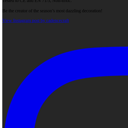
Tested to CE and EN 71/3, Non-toxic.
Be the creator of the season’s most dazzling decoration!
View Instagram post by cadencecraft