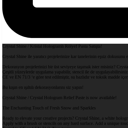
Crystal Shine / Kristal Hologramlı Rölyef Pasta Satışta!
Crystal Shine ile yaratıcı projelerinize kar tanelerinin eşsiz dokusunu 
Dekorasyon projelerinizi bir üst seviyeye taşımak ister misiniz? Crysta
Çeşitli yüzeylerde uygulama yapabilir, stencil ile de uygulayabilirsiniz.
CE ve EN 71/3 ‘e göre test edilmiştir, su bazlıdır ve toksik madde içe
Bu kışın en ışıltılı dekorasyonlarını siz yapın!
Crystal Shine / Crystal Hologram Relief Paste is now available!
The Enchanting Touch of Fresh Snow and Sparkles
Ready to elevate your creative projects? Crystal Shine, a white hologr
Apply with a brush or stencils on any hard surface. Add a unique touch