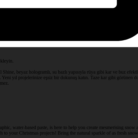
ekleyin.
l Shine, beyaz hologramlı, su bazlı yapısıyla rüya gibi kar ve buz efektle
 Yeni yıl projelerinize eşsiz bir dokunuş katın. Taze kar gibi görünen doğ
rmez.
aphic, water-based paste, is here to help you create mesmerising snow a
 to your Christmas projects! Bring the natural sparkle of as fresh snow