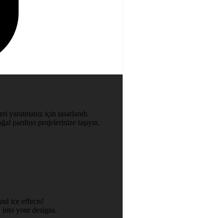
ri yaratmanız için tasarlandı.
al parıltıyı projelerinize taşıyın.
nd ice effects!
 into your designs.