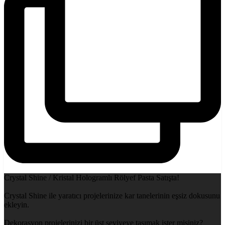
Crystal Shine / Kristal Hologramlı Rölyef Pasta Satışta!
Crystal Shine ile yaratıcı projelerinize kar tanelerinin eşsiz dokusunu
ekleyin.
Dekorasyon projelerinizi bir üst seviyeye taşımak ister misiniz?