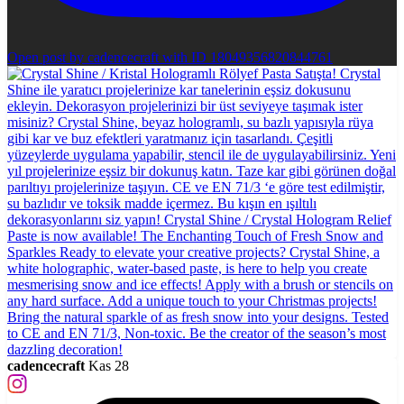
Open post by cadencecraft with ID 18049356820844761
cadencecraft
Kas 28