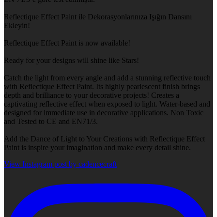
Reflectique Effect Paint ile Dekorasyonlarınıza Işığın Dansını
Ekleyin!
Reflectique Effect Paint is now available!
Ready for your designs will shine like Stars!
Catch the light from every angle and add a stunning reflective touch
with Reflectique Effect Paint. Its highly pearlescent finish brings
depth and brilliance to your decorative projects! Creates a
captivating reflective effect when exposed to light. Water-based and
designed for immediate use in decorative applications. Non Toxic
and Tested to CE and EN71/3.
Add the Dance of Light to Your Creations with Reflectique Effect
Paint is inspire your imagination and make every detail shine.
View Instagram post by cadencecraft