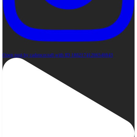
Open post by cadencecraft with ID 18021741206540843