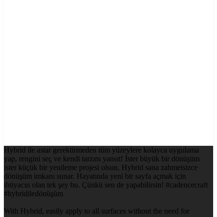
Hybrid ile astar gerektirmeden tüm yüzeylere kolayca uygulama
yap, rengini seç ve kendi tarzını yansıt! İster büyük bir dönüşüm
ister küçük bir yenileme projesi olsun, Hybrid sana zahmetsizce
dönüşüm imkanı sunar. Hayatında yeni bir sayfa açmak için
ihtiyacın olan tek şey bu. Çünkü sen de yapabilirsin! #cadencecraft
#hybridiledönüşüm
With Hybrid, easily apply to all surfaces without the need for