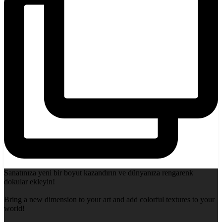
Sanatınıza yeni bir boyut kazandırın ve dünyanıza rengarenk
dokular ekleyin!
Bring a new dimension to your art and add colorful textures to your
world!