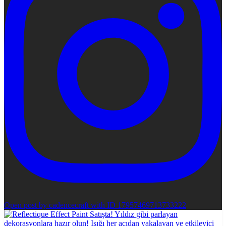
Open post by cadencecraft with ID 17957469713733222