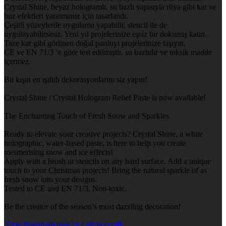
Crystal Shine, beyaz hologramlı, su bazlı yapısıyla rüya gibi kar ve
buz efektleri yaratmanız için tasarlandı.
Çeşitli yüzeylerde uygulama yapabilir, stencil ile de
uygulayabilirsiniz. Yeni yıl projelerinize eşsiz bir dokunuş katın.
Taze kar gibi görünen doğal parıltıyı projelerinize taşıyın.
CE ve EN 71/3 ‘e göre test edilmiştir, su bazlıdır ve toksik madde
içermez.
Bu kışın en ışıltılı dekorasyonlarını siz yapın!
Crystal Shine / Crystal Hologram Relief Paste is now available!
The Enchanting Touch of Fresh Snow and Sparkles
Ready to elevate your creative projects? Crystal Shine, a white
holographic, water-based paste, is here to help you create
mesmerising snow and ice effects!
Apply with a brush or stencils on any hard surface. Add a unique
touch to your Christmas projects! Bring the natural sparkle of as
fresh snow into your designs.
Tested to CE and EN 71/3, Non-toxic.
Be the creator of the season’s most dazzling decoration!
View Instagram post by cadencecraft