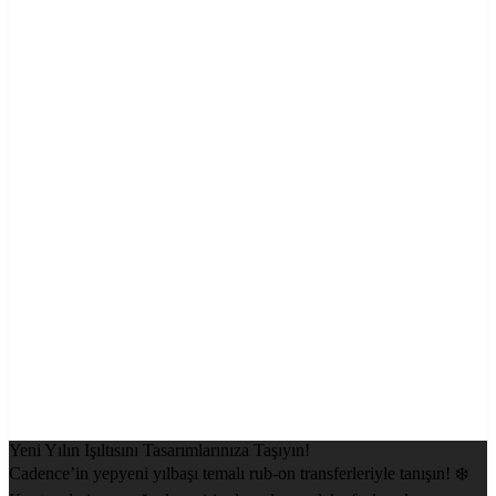
Yeni Yılın Işıltısını Tasarımlarınıza Taşıyın!
Cadence’in yepyeni yılbaşı temalı rub-on transferleriyle tanışın! ❄️