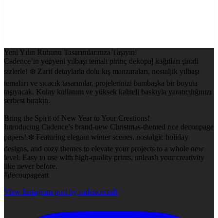
Yeni Yılın Ruhunu Tasarımlarınıza Taşıyın!
Cadence’in yepyeni yılbaşı temalı pirinç dekopaj kağıtları şimdi
sizlerle! ❄️ Zarif detaylarla dolu kış manzaraları, nostaljik yılbaşı
temaları ve sıcacık tasarımlar, projelerinizi bambaşka bir boyuta
taşıyacak. Kolay kullanım ve yüksek kaliteli baskıyla yaratıcılığınızı
serbest bırakın.
Bring the Spirit of New Year to Your Creations!
Introducing Cadence’s brand-new Christmas-themed rice decoupage
papers! ❄️ Featuring elegant winter scenes, nostalgic holiday
designs, and cozy themes to elevate your projects to a whole new
level. Easy to use with high-quality prints, unleash your creativity
like never before.
#decoupageart
View Instagram post by cadencecraft