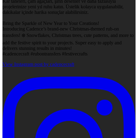
Kar taneleri, çam ağaçları, şirin desenler ve daha fazlasıyla
projelerinize yeni yıl ruhu katın. Üstelik kolayca uygulanabilir,
dakikalar içinde harika sonuçlar alabilirsiniz.
Bring the Sparkle of New Year to Your Creations!
Introducing Cadence’s brand-new Christmas-themed rub-on
transfers! ❄️ Snowflakes, Christmas trees, cute patterns, and more to
add the festive spirit to your projects. Super easy to apply and
delivers stunning results in minutes!
#cadencecraft #rubontransfers #festivecrafts
View Instagram post by cadencecraft