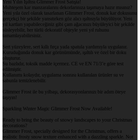
Yeni Yılın Işıltısı Glimmer Frost Satışta!
Muhteşem kar manzaralarını dekorlarınıza taşımaya hazır mısınız?
Yeni yıla özel olarak tasarlanan Glimmer Frost, donuk kar dokusunu
gerçekçi bir şekilde yansıtırken göz alıcı ışıltısıyla büyülüyor. Yeni
yıl kartları yapabileceğiniz gibi çam ağacınızı büyüleyici bir şekilde
süsleyebilir, her türlü dekoratif objeyle yeni yıl ruhunu
tamamlayabilirsiniz.
Sert yüzeylere, sert kıllı fırça yada spatula yardımıyla uygulanır.
Kuruduğunda donuk kar görünümünde, ışıltılı ve özel bir doku
oluşturur.
Su bazlıdır, toksik madde içermez. CE ve EN 71/3’e göre test
edilmiştir.
Kullanımı kolaydır, uygulama sonrası kullanılan ürünler su ve
sabunla temizlenebilir.
Glimmer Frost ile bu yılbaşı, dekorasyonlarınızı bir adım öteye
taşıyın!
Sparkling Winter Magic Glimmer Frost Now Available!
Ready to bring the beauty of snowy landscapes to your Christmas
decorations?
Glimmer Frost, specially designed for the Christmas, offers a
realistic frosty snow texture enhanced with a dazzling sparkle. Not