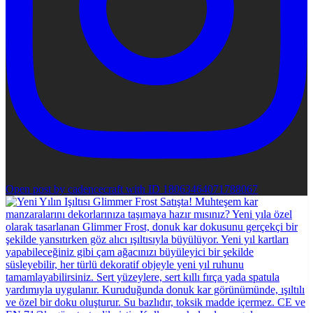
Open post by cadencecraft with ID 18063464071788067