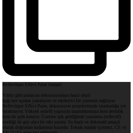
Reflectique Effect Paint Satışta!
Yıldız gibi parlayan dekorasyonlara hazır olun!
Işığı her açıdan yakalayan ve etkileyici bir yansıma sağlayan
Reflectique Effect Paint, dekorasyon projelerinizde sıradanlığa yer
bırakmıyor. Yüksek sedefli yapısıyla tasarımlarınıza hem derinlik
hem de ışıltı katıyor. Üzerine ışık geldiğinde yansıtma (reflectif)
özelliği ile göz alıcı bir etki yaratır. Su bazlı ve dekoratif amaçlı
olarak doğrudan kullanıma hazırdır. Toksik madde içermez, CE ve
EN 71/3’e göre test edilmiştir.