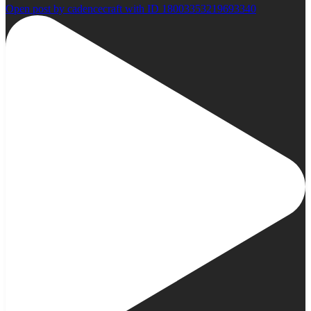
Open post by cadencecraft with ID 18003353219693340