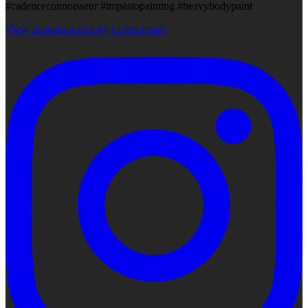
#cadenceconnoisseur #impastopainting #heavybodypaint
View Instagram post by cadencecraft