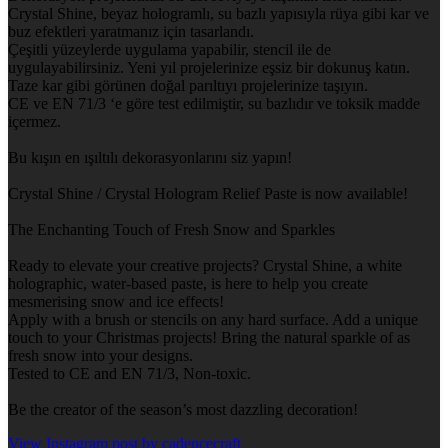
Crystal Shine, beyaz hologramlı, su bazlı yapısıyla rüya gibi kar ve
buz efektleri yaratmanız için tasarlandı.
Çeşitli yüzeylerde uygulama yapabilir, stencil ile de
uygulayabilirsiniz. Yeni yıl projelerinize eşsiz bir dokunuş katın.
Taze kar gibi görünen doğal parıltıyı projelerinize taşıyın.
CE ve EN 71/3 ‘e göre test edilmiştir, su bazlıdır ve toksik madde
içermez.
Bu kışın en ışıltılı dekorasyonlarını siz yapın!
Crystal Shine / Crystal Hologram Relief Paste is now available!
The Enchanting Touch of Fresh Snow and Sparkles
Ready to elevate your creative projects? Crystal Shine, a white
holographic, water-based paste, is here to help you create
mesmerising snow and ice effects!
Apply with a brush or stencils on any hard surface. Add a unique
touch to your Christmas projects! Bring the natural sparkle of as
fresh snow into your designs.
Tested to CE and EN 71/3, Non-toxic.
Be the creator of the season’s most dazzling decoration!
View Instagram post by cadencecraft