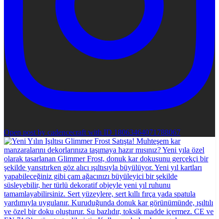
Open post by cadencecraft with ID 18063464071788067