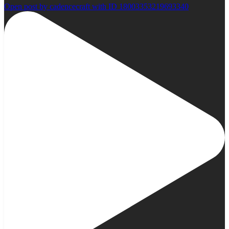
Open post by cadencecraft with ID 18003353219693340