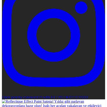
Open post by cadencecraft with ID 17957469713733222