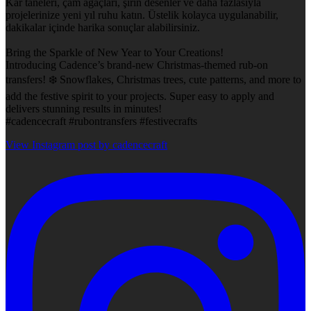
Kar taneleri, çam ağaçları, şirin desenler ve daha fazlasıyla
projelerinize yeni yıl ruhu katın. Üstelik kolayca uygulanabilir,
dakikalar içinde harika sonuçlar alabilirsiniz.
Bring the Sparkle of New Year to Your Creations!
Introducing Cadence’s brand-new Christmas-themed rub-on
transfers! ❄️ Snowflakes, Christmas trees, cute patterns, and more to
add the festive spirit to your projects. Super easy to apply and
delivers stunning results in minutes!
#cadencecraft #rubontransfers #festivecrafts
View Instagram post by cadencecraft