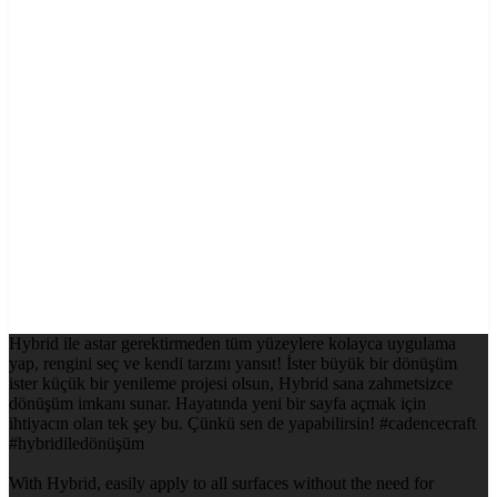
Hybrid ile astar gerektirmeden tüm yüzeylere kolayca uygulama
yap, rengini seç ve kendi tarzını yansıt! İster büyük bir dönüşüm
ister küçük bir yenileme projesi olsun, Hybrid sana zahmetsizce
dönüşüm imkanı sunar. Hayatında yeni bir sayfa açmak için
ihtiyacın olan tek şey bu. Çünkü sen de yapabilirsin! #cadencecraft
#hybridiledönüşüm
With Hybrid, easily apply to all surfaces without the need for