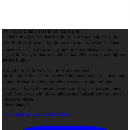
Yeni Yılın Ruhunu Tasarımlarınıza Taşıyın!
Cadence’in yepyeni yılbaşı temalı pirinç dekopaj kağıtları şimdi
sizlerle! ❄️ Zarif detaylarla dolu kış manzaraları, nostaljik yılbaşı
temaları ve sıcacık tasarımlar, projelerinizi bambaşka bir boyuta
taşıyacak. Kolay kullanım ve yüksek kaliteli baskıyla yaratıcılığınızı
serbest bırakın.
Bring the Spirit of New Year to Your Creations!
Introducing Cadence’s brand-new Christmas-themed rice decoupage
papers! ❄️ Featuring elegant winter scenes, nostalgic holiday
designs, and cozy themes to elevate your projects to a whole new
level. Easy to use with high-quality prints, unleash your creativity
like never before.
#decoupageart
View Instagram post by cadencecraft