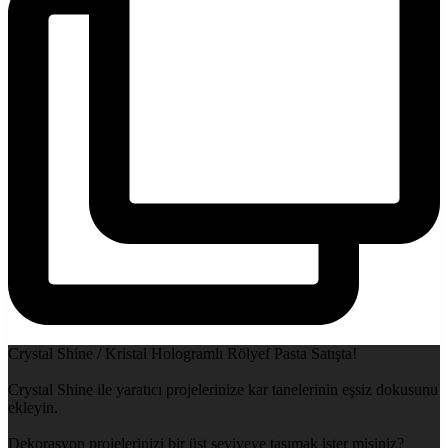
Crystal Shine / Kristal Hologramlı Rölyef Pasta Satışta!
Crystal Shine ile yaratıcı projelerinize kar tanelerinin eşsiz dokusunu
ekleyin.
Dekorasyon projelerinizi bir üst seviyeye taşımak ister misiniz?