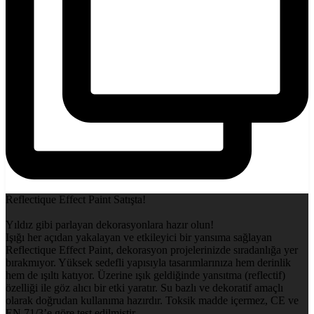
Reflectique Effect Paint Satışta!
Yıldız gibi parlayan dekorasyonlara hazır olun!
Işığı her açıdan yakalayan ve etkileyici bir yansıma sağlayan
Reflectique Effect Paint, dekorasyon projelerinizde sıradanlığa yer
bırakmıyor. Yüksek sedefli yapısıyla tasarımlarınıza hem derinlik
hem de ışıltı katıyor. Üzerine ışık geldiğinde yansıtma (reflectif)
özelliği ile göz alıcı bir etki yaratır. Su bazlı ve dekoratif amaçlı
olarak doğrudan kullanıma hazırdır. Toksik madde içermez, CE ve
EN 71/3’e göre test edilmiştir.