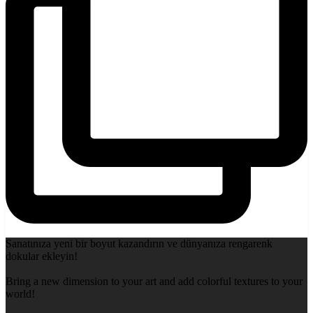
Sanatınıza yeni bir boyut kazandırın ve dünyanıza rengarenk
dokular ekleyin!
Bring a new dimension to your art and add colorful textures to your
world!