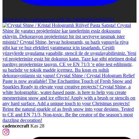
Open post by cadencecraft with ID 18049356820844761
cadencecraft
Kas 28