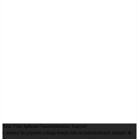
Yeni Yılın Işıltısını Tasarımlarınıza Taşıyın!
Cadence’in yepyeni yılbaşı temalı rub-on transferleriyle tanışın! ❄️