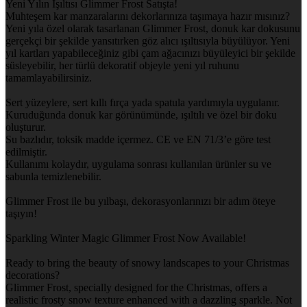
Yeni Yılın Işıltısı Glimmer Frost Satışta!
Muhteşem kar manzaralarını dekorlarınıza taşımaya hazır mısınız?
Yeni yıla özel olarak tasarlanan Glimmer Frost, donuk kar dokusunu
gerçekçi bir şekilde yansıtırken göz alıcı ışıltısıyla büyülüyor. Yeni
yıl kartları yapabileceğiniz gibi çam ağacınızı büyüleyici bir şekilde
süsleyebilir, her türlü dekoratif objeyle yeni yıl ruhunu
tamamlayabilirsiniz.
Sert yüzeylere, sert kıllı fırça yada spatula yardımıyla uygulanır.
Kuruduğunda donuk kar görünümünde, ışıltılı ve özel bir doku
oluşturur.
Su bazlıdır, toksik madde içermez. CE ve EN 71/3’e göre test
edilmiştir.
Kullanımı kolaydır, uygulama sonrası kullanılan ürünler su ve
sabunla temizlenebilir.
Glimmer Frost ile bu yılbaşı, dekorasyonlarınızı bir adım öteye
taşıyın!
Sparkling Winter Magic Glimmer Frost Now Available!
Ready to bring the beauty of snowy landscapes to your Christmas
decorations?
Glimmer Frost, specially designed for the Christmas, offers a
realistic frosty snow texture enhanced with a dazzling sparkle. Not