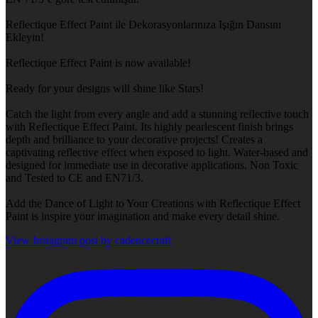
Reflectique Effect Paint ile Dekorasyonlarınıza Işığın Dansını
Ekleyin!
Reflectique Effect Paint is now available!
Ready for your designs will shine like Stars!
Catch the light from every angle and add a stunning reflective touch
with Reflectique Effect Paint. Its highly pearlescent finish brings
depth and brilliance to your decorative projects! Creates a
captivating reflective effect when exposed to light. Water-based and
designed for immediate use in decorative applications. Non Toxic
and Tested to CE and EN71/3.
Add the Dance of Light to Your Creations with Reflectique Effect
Paint is inspire your imagination and make every detail shine.
View Instagram post by cadencecraft