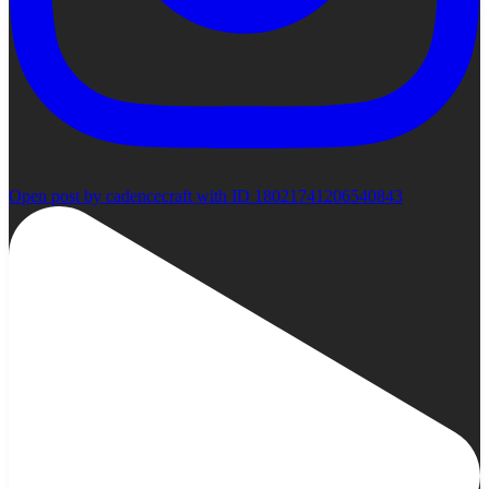
Open post by cadencecraft with ID 18021741206540843