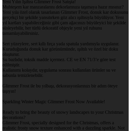
Yeni Yılın Işıltısı Glimmer Frost Satışta!
Muhteşem kar manzaralarını dekorlarınıza taşımaya hazır mısınız?
Yeni yıla özel olarak tasarlanan Glimmer Frost, donuk kar dokusunu
gerçekçi bir şekilde yansıtırken göz alıcı ışıltısıyla büyülüyor. Yeni
yıl kartları yapabileceğiniz gibi çam ağacınızı büyüleyici bir şekilde
süsleyebilir, her türlü dekoratif objeyle yeni yıl ruhunu
tamamlayabilirsiniz.
Sert yüzeylere, sert kıllı fırça yada spatula yardımıyla uygulanır.
Kuruduğunda donuk kar görünümünde, ışıltılı ve özel bir doku
oluşturur.
Su bazlıdır, toksik madde içermez. CE ve EN 71/3’e göre test
edilmiştir.
Kullanımı kolaydır, uygulama sonrası kullanılan ürünler su ve
sabunla temizlenebilir.
Glimmer Frost ile bu yılbaşı, dekorasyonlarınızı bir adım öteye
taşıyın!
Sparkling Winter Magic Glimmer Frost Now Available!
Ready to bring the beauty of snowy landscapes to your Christmas
decorations?
Glimmer Frost, specially designed for the Christmas, offers a
realistic frosty snow texture enhanced with a dazzling sparkle. Not