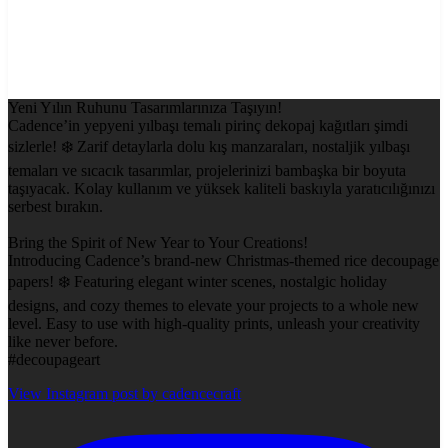
Yeni Yılın Ruhunu Tasarımlarınıza Taşıyın!
Cadence’in yepyeni yılbaşı temalı pirinç dekopaj kağıtları şimdi
sizlerle! ❄️ Zarif detaylarla dolu kış manzaraları, nostaljik yılbaşı
temaları ve sıcacık tasarımlar, projelerinizi bambaşka bir boyuta
taşıyacak. Kolay kullanım ve yüksek kaliteli baskıyla yaratıcılığınızı
serbest bırakın.
Bring the Spirit of New Year to Your Creations!
Introducing Cadence’s brand-new Christmas-themed rice decoupage
papers! ❄️ Featuring elegant winter scenes, nostalgic holiday
designs, and cozy themes to elevate your projects to a whole new
level. Easy to use with high-quality prints, unleash your creativity
like never before.
#decoupageart
View Instagram post by cadencecraft