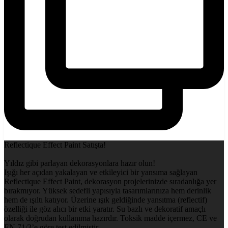
Reflectique Effect Paint Satışta!
Yıldız gibi parlayan dekorasyonlara hazır olun!
Işığı her açıdan yakalayan ve etkileyici bir yansıma sağlayan
Reflectique Effect Paint, dekorasyon projelerinizde sıradanlığa yer
bırakmıyor. Yüksek sedefli yapısıyla tasarımlarınıza hem derinlik
hem de ışıltı katıyor. Üzerine ışık geldiğinde yansıtma (reflectif)
özelliği ile göz alıcı bir etki yaratır. Su bazlı ve dekoratif amaçlı
olarak doğrudan kullanıma hazırdır. Toksik madde içermez, CE ve
EN 71/3’e göre test edilmiştir.