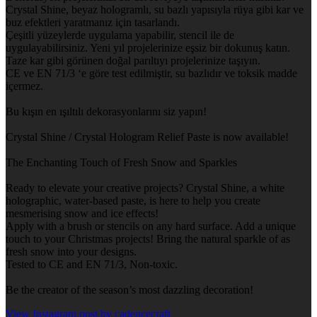
Crystal Shine, beyaz hologramlı, su bazlı yapısıyla rüya gibi kar ve
buz efektleri yaratmanız için tasarlandı.
Çeşitli yüzeylerde uygulama yapabilir, stencil ile de
uygulayabilirsiniz. Yeni yıl projelerinize eşsiz bir dokunuş katın.
Taze kar gibi görünen doğal parıltıyı projelerinize taşıyın.
CE ve EN 71/3 ‘e göre test edilmiştir, su bazlıdır ve toksik madde
içermez.
Bu kışın en ışıltılı dekorasyonlarını siz yapın!
Crystal Shine / Crystal Hologram Relief Paste is now available!
The Enchanting Touch of Fresh Snow and Sparkles
Ready to elevate your creative projects? Crystal Shine, a white
holographic, water-based paste, is here to help you create
mesmerising snow and ice effects!
Apply with a brush or stencils on any hard surface. Add a unique
touch to your Christmas projects! Bring the natural sparkle of as
fresh snow into your designs.
Tested to CE and EN 71/3, Non-toxic.
Be the creator of the season’s most dazzling decoration!
View Instagram post by cadencecraft