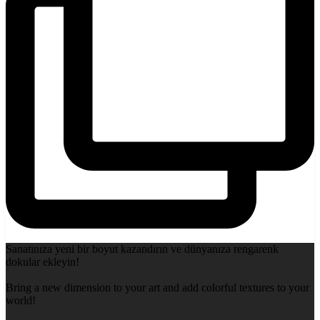
Sanatınıza yeni bir boyut kazandırın ve dünyanıza rengarenk
dokular ekleyin!
Bring a new dimension to your art and add colorful textures to your
world!