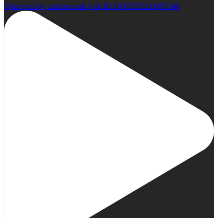
Open post by cadencecraft with ID 18003353219693340