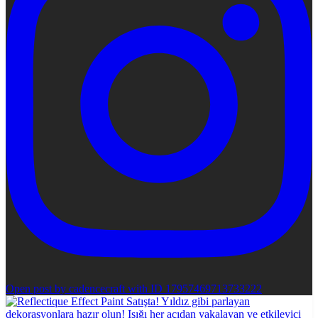
Open post by cadencecraft with ID 17957469713733222