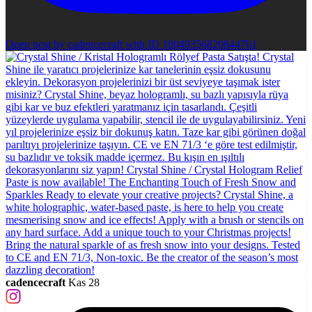
Open post by cadencecraft with ID 18049356820844761
cadencecraft
Kas 28