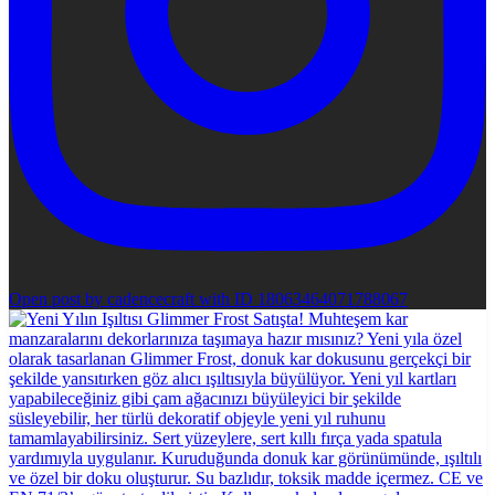
Open post by cadencecraft with ID 18063464071788067