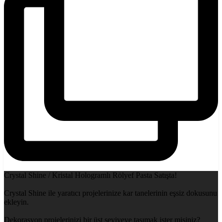
Crystal Shine / Kristal Hologramlı Rölyef Pasta Satışta!
Crystal Shine ile yaratıcı projelerinize kar tanelerinin eşsiz dokusunu
ekleyin.
Dekorasyon projelerinizi bir üst seviyeye taşımak ister misiniz?