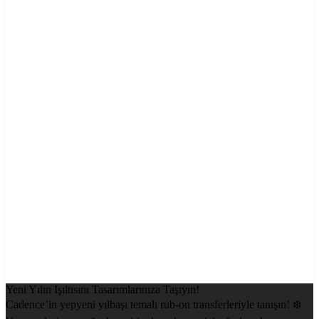
Yeni Yılın Işıltısını Tasarımlarınıza Taşıyın!
Cadence’in yepyeni yılbaşı temalı rub-on transferleriyle tanışın! ❄️