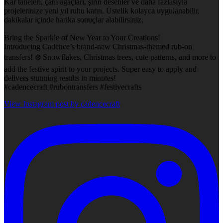
Kar taneleri, çam ağaçları, şirin desenler ve daha fazlasıyla
projelerinize yeni yıl ruhu katın. Üstelik kolayca uygulanabilir,
dakikalar içinde harika sonuçlar alabilirsiniz.
Bring the Sparkle of New Year to Your Creations!
Introducing Cadence’s brand-new Christmas-themed rub-on
transfers! ❄️ Snowflakes, Christmas trees, cute patterns, and more to
add the festive spirit to your projects. Super easy to apply and
delivers stunning results in minutes!
#cadencecraft #rubontransfers #festivecrafts
View Instagram post by cadencecraft