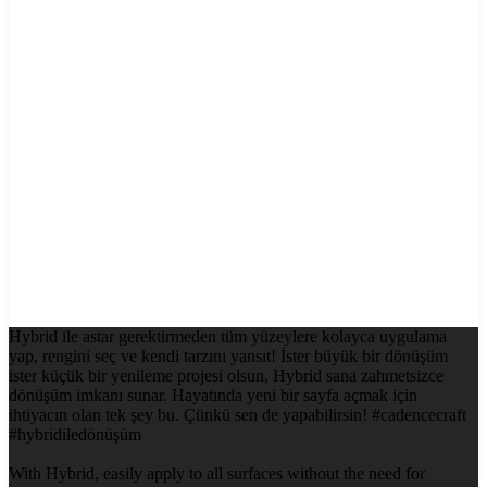
Hybrid ile astar gerektirmeden tüm yüzeylere kolayca uygulama
yap, rengini seç ve kendi tarzını yansıt! İster büyük bir dönüşüm
ister küçük bir yenileme projesi olsun, Hybrid sana zahmetsizce
dönüşüm imkanı sunar. Hayatında yeni bir sayfa açmak için
ihtiyacın olan tek şey bu. Çünkü sen de yapabilirsin! #cadencecraft
#hybridiledönüşüm
With Hybrid, easily apply to all surfaces without the need for