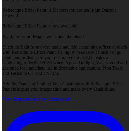
Reflectique Effect Paint ile Dekorasyonlarınıza Işığın Dansını
Ekleyin!
Reflectique Effect Paint is now available!
Ready for your designs will shine like Stars!
Catch the light from every angle and add a stunning reflective touch
with Reflectique Effect Paint. Its highly pearlescent finish brings
depth and brilliance to your decorative projects! Creates a
captivating reflective effect when exposed to light. Water-based and
designed for immediate use in decorative applications. Non Toxic
and Tested to CE and EN71/3.
Add the Dance of Light to Your Creations with Reflectique Effect
Paint is inspire your imagination and make every detail shine.
View Instagram post by cadencecraft