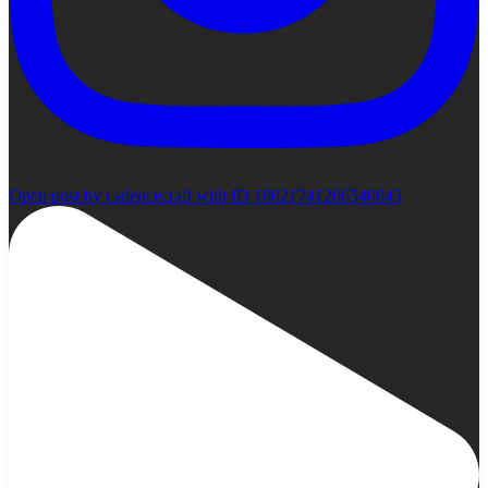
Open post by cadencecraft with ID 18021741206540843