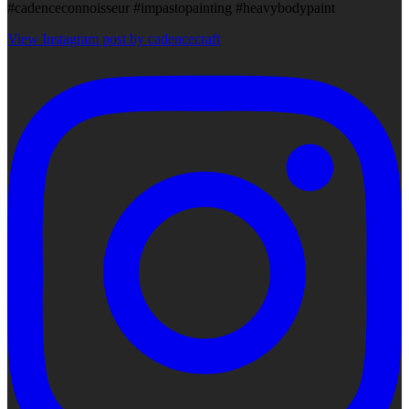
#cadenceconnoisseur #impastopainting #heavybodypaint
View Instagram post by cadencecraft