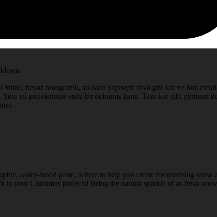
ekleyin.
l Shine, beyaz hologramlı, su bazlı yapısıyla rüya gibi kar ve buz efektle
 Yeni yıl projelerinize eşsiz bir dokunuş katın. Taze kar gibi görünen doğ
rmez.
aphic, water-based paste, is here to help you create mesmerising snow a
 to your Christmas projects! Bring the natural sparkle of as fresh snow