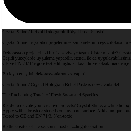
Crystal Shine / Kristal Hologramlı Rölyef Pasta Satışta!
Crystal Shine ile yaratıcı projelerinize kar tanelerinin eşsiz dokusunu 
Dekorasyon projelerinizi bir üst seviyeye taşımak ister misiniz? Crysta
Çeşitli yüzeylerde uygulama yapabilir, stencil ile de uygulayabilirsiniz.
CE ve EN 71/3 ‘e göre test edilmiştir, su bazlıdır ve toksik madde içe
Bu kışın en ışıltılı dekorasyonlarını siz yapın!
Crystal Shine / Crystal Hologram Relief Paste is now available!
The Enchanting Touch of Fresh Snow and Sparkles
Ready to elevate your creative projects? Crystal Shine, a white hologr
Apply with a brush or stencils on any hard surface. Add a unique touch
Tested to CE and EN 71/3, Non-toxic.
Be the creator of the season’s most dazzling decoration!