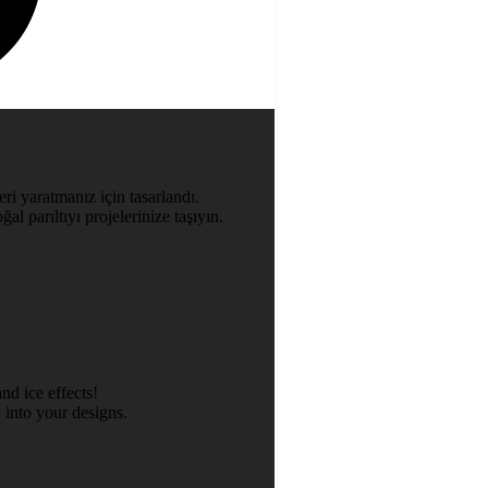
ri yaratmanız için tasarlandı.
al parıltıyı projelerinize taşıyın.
nd ice effects!
 into your designs.