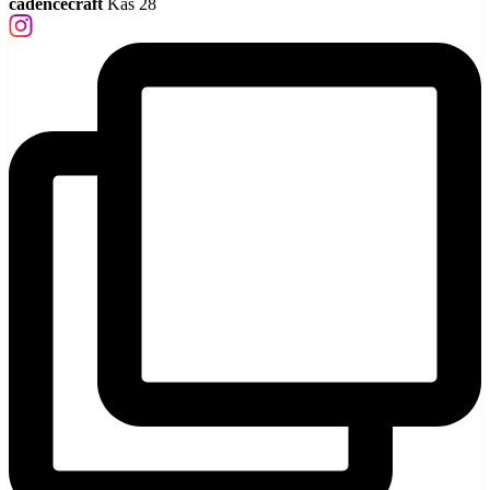
cadencecraft
Kas 28