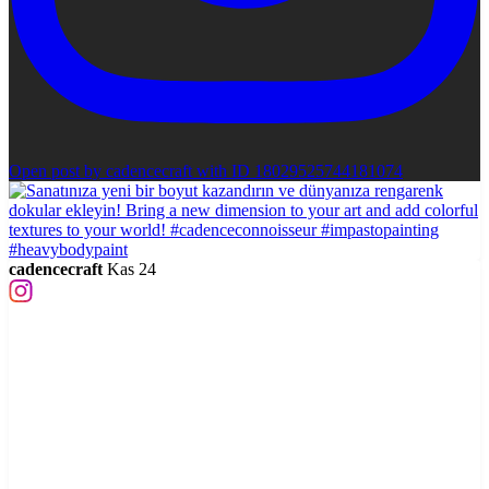
Open post by cadencecraft with ID 18029525744181074
cadencecraft
Kas 24