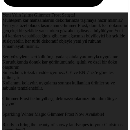
Yeni Yılın Işıltısı Glimmer Frost Satışta!
Muhteşem kar manzaralarını dekorlarınıza taşımaya hazır mısınız?
Yeni yıla özel olarak tasarlanan Glimmer Frost, donuk kar dokusunu
gerçekçi bir şekilde yansıtırken göz alıcı ışıltısıyla büyülüyor. Yeni
yıl kartları yapabileceğiniz gibi çam ağacınızı büyüleyici bir şekilde
süsleyebilir, her türlü dekoratif objeyle yeni yıl ruhunu
tamamlayabilirsiniz.
Sert yüzeylere, sert kıllı fırça yada spatula yardımıyla uygulanır.
Kuruduğunda donuk kar görünümünde, ışıltılı ve özel bir doku
oluşturur.
Su bazlıdır, toksik madde içermez. CE ve EN 71/3’e göre test
edilmiştir.
Kullanımı kolaydır, uygulama sonrası kullanılan ürünler su ve
sabunla temizlenebilir.
Glimmer Frost ile bu yılbaşı, dekorasyonlarınızı bir adım öteye
taşıyın!
Sparkling Winter Magic Glimmer Frost Now Available!
Ready to bring the beauty of snowy landscapes to your Christmas
decorations?