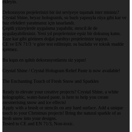
ekleyin.
Dekorasyon projelerinizi bir üst seviyeye taşımak ister misiniz?
Crystal Shine, beyaz hologramlı, su bazlı yapısıyla rüya gibi kar ve
buz efektleri yaratmanız için tasarlandı.
Çeşitli yüzeylerde uygulama yapabilir, stencil ile de
uygulayabilirsiniz. Yeni yıl projelerinize eşsiz bir dokunuş katın.
Taze kar gibi görünen doğal parıltıyı projelerinize taşıyın.
CE ve EN 71/3 ‘e göre test edilmiştir, su bazlıdır ve toksik madde
içermez.
Bu kışın en ışıltılı dekorasyonlarını siz yapın!
Crystal Shine / Crystal Hologram Relief Paste is now available!
The Enchanting Touch of Fresh Snow and Sparkles
Ready to elevate your creative projects? Crystal Shine, a white
holographic, water-based paste, is here to help you create
mesmerising snow and ice effects!
Apply with a brush or stencils on any hard surface. Add a unique
touch to your Christmas projects! Bring the natural sparkle of as
fresh snow into your designs.
Tested to CE and EN 71/3, Non-toxic.