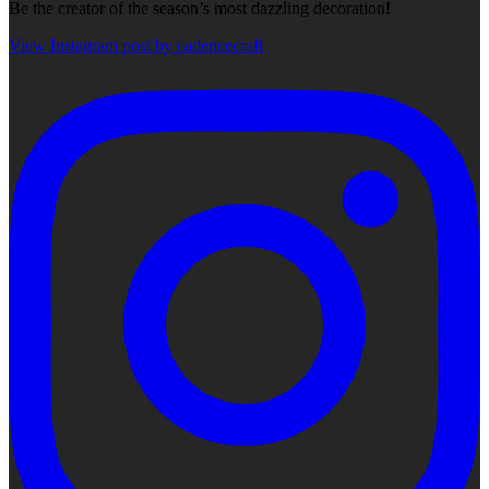
Be the creator of the season’s most dazzling decoration!
View Instagram post by cadencecraft