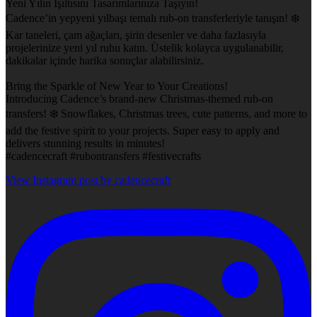
Yeni Yılın Işıltısını Tasarımlarınıza Taşıyın!
Cadence’in yepyeni yılbaşı temalı rub-on transferleriyle tanışın! ❄️
Kar taneleri, çam ağaçları, şirin desenler ve daha fazlasıyla
projelerinize yeni yıl ruhu katın. Üstelik kolayca uygulanabilir,
dakikalar içinde harika sonuçlar alabilirsiniz.
Bring the Sparkle of New Year to Your Creations!
Introducing Cadence’s brand-new Christmas-themed rub-on
transfers! ❄️ Snowflakes, Christmas trees, cute patterns, and more to
add the festive spirit to your projects. Super easy to apply and
delivers stunning results in minutes!
#cadencecraft #rubontransfers #festivecrafts
View Instagram post by cadencecraft