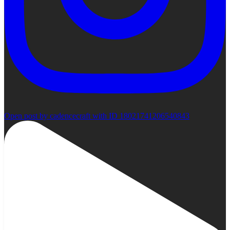
Open post by cadencecraft with ID 18021741206540843