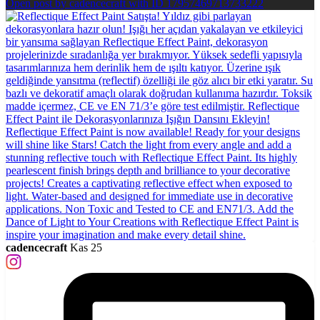
Open post by cadencecraft with ID 17957469713733222
cadencecraft
Kas 25