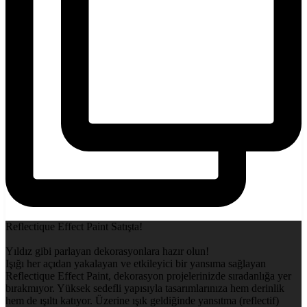
Reflectique Effect Paint Satışta!
Yıldız gibi parlayan dekorasyonlara hazır olun!
Işığı her açıdan yakalayan ve etkileyici bir yansıma sağlayan
Reflectique Effect Paint, dekorasyon projelerinizde sıradanlığa yer
bırakmıyor. Yüksek sedefli yapısıyla tasarımlarınıza hem derinlik
hem de ışıltı katıyor. Üzerine ışık geldiğinde yansıtma (reflectif)