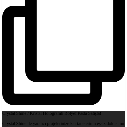
Crystal Shine / Kristal Hologramlı Rölyef Pasta Satışta!
Crystal Shine ile yaratıcı projelerinize kar tanelerinin eşsiz dokusunu