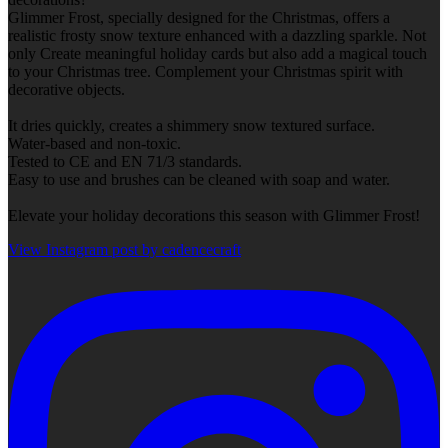
Glimmer Frost, specially designed for the Christmas, offers a
realistic frosty snow texture enhanced with a dazzling sparkle. Not
only Create meaningful holiday cards but also add a magical touch
to your Christmas tree. Complement your Christmas spirit with
decorative objects.
It dries quickly, creates a shimmery snow textured surface.
Water-based and non-toxic.
Tested to CE and EN 71/3 standards.
Easy to use and brushes can be cleaned with soap and water.
Elevate your holiday decorations this season with Glimmer Frost!
View Instagram post by cadencecraft