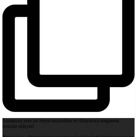
Sanatınıza yeni bir boyut kazandırın ve dünyanıza rengarenk
dokular ekleyin!