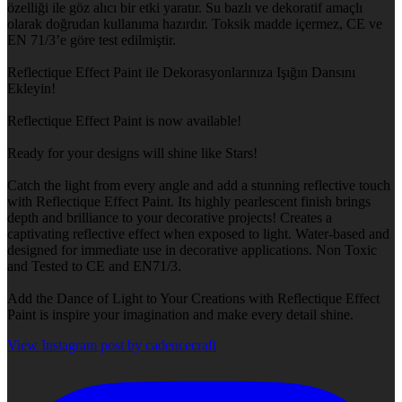
özelliği ile göz alıcı bir etki yaratır. Su bazlı ve dekoratif amaçlı
olarak doğrudan kullanıma hazırdır. Toksik madde içermez, CE ve
EN 71/3’e göre test edilmiştir.
Reflectique Effect Paint ile Dekorasyonlarınıza Işığın Dansını
Ekleyin!
Reflectique Effect Paint is now available!
Ready for your designs will shine like Stars!
Catch the light from every angle and add a stunning reflective touch
with Reflectique Effect Paint. Its highly pearlescent finish brings
depth and brilliance to your decorative projects! Creates a
captivating reflective effect when exposed to light. Water-based and
designed for immediate use in decorative applications. Non Toxic
and Tested to CE and EN71/3.
Add the Dance of Light to Your Creations with Reflectique Effect
Paint is inspire your imagination and make every detail shine.
View Instagram post by cadencecraft