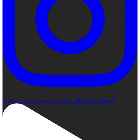
Open post by cadencecraft with ID 18474994501044388