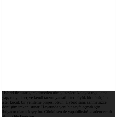
Hybrid ile astar gerektirmeden tüm yüzeylere kolayca uygulama
yap, rengini seç ve kendi tarzını yansıt! İster büyük bir dönüşüm
ister küçük bir yenileme projesi olsun, Hybrid sana zahmetsizce
dönüşüm imkanı sunar. Hayatında yeni bir sayfa açmak için
ihtiyacın olan tek şey bu. Çünkü sen de yapabilirsin! #cadencecraft
#hybridiledönüşüm