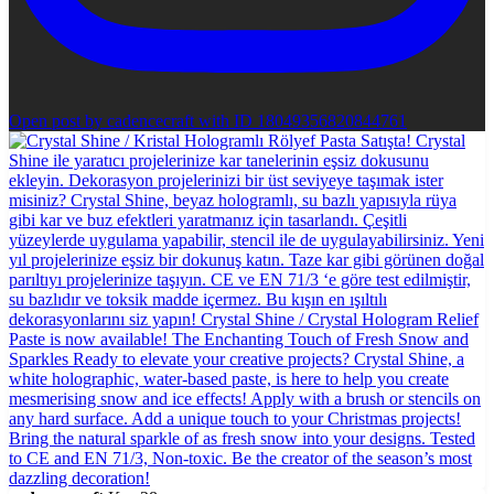
Open post by cadencecraft with ID 18049356820844761