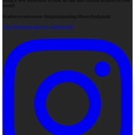
Bring a new dimension to your art and add colorful textures to your
world!
#cadenceconnoisseur #impastopainting #heavybodypaint
View Instagram post by cadencecraft