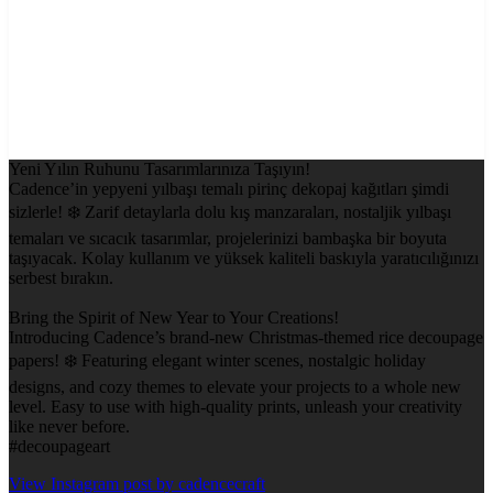
Yeni Yılın Ruhunu Tasarımlarınıza Taşıyın!
Cadence’in yepyeni yılbaşı temalı pirinç dekopaj kağıtları şimdi
sizlerle! ❄️ Zarif detaylarla dolu kış manzaraları, nostaljik yılbaşı
temaları ve sıcacık tasarımlar, projelerinizi bambaşka bir boyuta
taşıyacak. Kolay kullanım ve yüksek kaliteli baskıyla yaratıcılığınızı
serbest bırakın.
Bring the Spirit of New Year to Your Creations!
Introducing Cadence’s brand-new Christmas-themed rice decoupage
papers! ❄️ Featuring elegant winter scenes, nostalgic holiday
designs, and cozy themes to elevate your projects to a whole new
level. Easy to use with high-quality prints, unleash your creativity
like never before.
#decoupageart
View Instagram post by cadencecraft