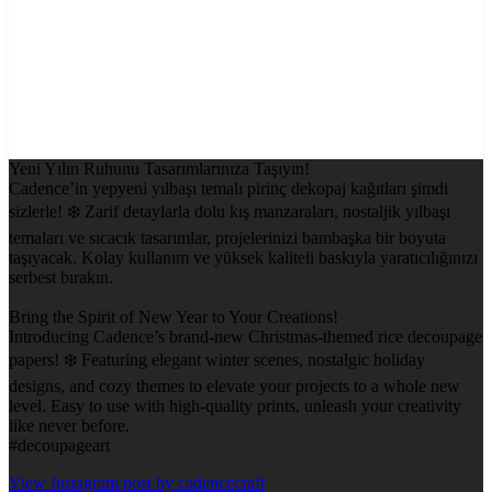
Yeni Yılın Ruhunu Tasarımlarınıza Taşıyın!
Cadence’in yepyeni yılbaşı temalı pirinç dekopaj kağıtları şimdi
sizlerle! ❄️ Zarif detaylarla dolu kış manzaraları, nostaljik yılbaşı
temaları ve sıcacık tasarımlar, projelerinizi bambaşka bir boyuta
taşıyacak. Kolay kullanım ve yüksek kaliteli baskıyla yaratıcılığınızı
serbest bırakın.
Bring the Spirit of New Year to Your Creations!
Introducing Cadence’s brand-new Christmas-themed rice decoupage
papers! ❄️ Featuring elegant winter scenes, nostalgic holiday
designs, and cozy themes to elevate your projects to a whole new
level. Easy to use with high-quality prints, unleash your creativity
like never before.
#decoupageart
View Instagram post by cadencecraft