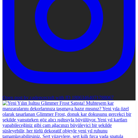
Open post by cadencecraft with ID 18063464071788067