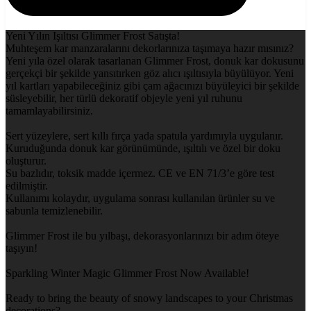
Yeni Yılın Işıltısı Glimmer Frost Satışta!
Muhteşem kar manzaralarını dekorlarınıza taşımaya hazır mısınız?
Yeni yıla özel olarak tasarlanan Glimmer Frost, donuk kar dokusunu
gerçekçi bir şekilde yansıtırken göz alıcı ışıltısıyla büyülüyor. Yeni
yıl kartları yapabileceğiniz gibi çam ağacınızı büyüleyici bir şekilde
süsleyebilir, her türlü dekoratif objeyle yeni yıl ruhunu
tamamlayabilirsiniz.
Sert yüzeylere, sert kıllı fırça yada spatula yardımıyla uygulanır.
Kuruduğunda donuk kar görünümünde, ışıltılı ve özel bir doku
oluşturur.
Su bazlıdır, toksik madde içermez. CE ve EN 71/3’e göre test
edilmiştir.
Kullanımı kolaydır, uygulama sonrası kullanılan ürünler su ve
sabunla temizlenebilir.
Glimmer Frost ile bu yılbaşı, dekorasyonlarınızı bir adım öteye
taşıyın!
Sparkling Winter Magic Glimmer Frost Now Available!
Ready to bring the beauty of snowy landscapes to your Christmas
decorations?