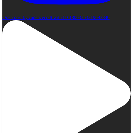
Open post by cadencecraft with ID 18003353219693340