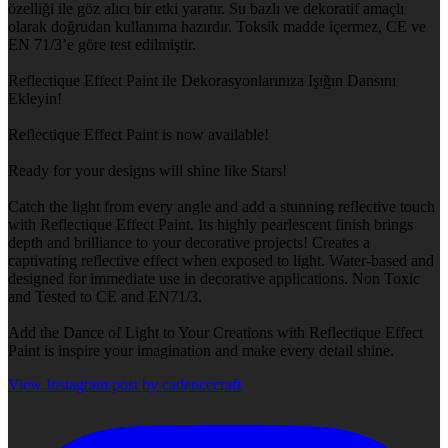
özelliği ile göz alıcı bir etki yaratır. Su bazlı ve dekoratif amaçlı
olarak doğrudan kullanıma hazırdır. Toksik madde içermez, CE ve
EN 71/3’e göre test edilmiştir.
Reflectique Effect Paint ile Dekorasyonlarınıza Işığın Dansını
Ekleyin!
Reflectique Effect Paint is now available!
Ready for your designs will shine like Stars!
Catch the light from every angle and add a stunning reflective touch
with Reflectique Effect Paint. Its highly pearlescent finish brings
depth and brilliance to your decorative projects! Creates a
captivating reflective effect when exposed to light. Water-based and
designed for immediate use in decorative applications. Non Toxic
and Tested to CE and EN71/3.
Add the Dance of Light to Your Creations with Reflectique Effect
Paint is inspire your imagination and make every detail shine.
View Instagram post by cadencecraft