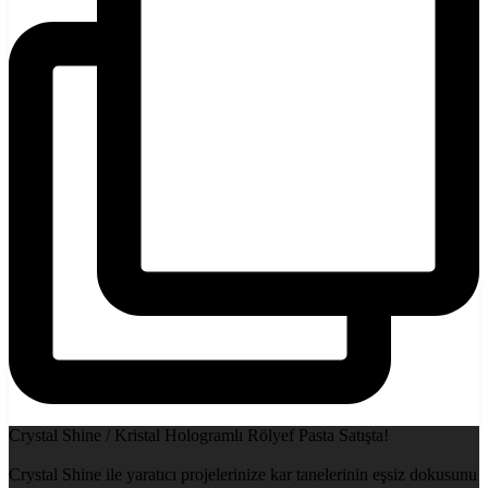
Crystal Shine / Kristal Hologramlı Rölyef Pasta Satışta!
Crystal Shine ile yaratıcı projelerinize kar tanelerinin eşsiz dokusunu