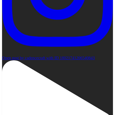
Open post by cadencecraft with ID 18021741206540843