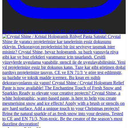
Open post by cadencecraft with ID 18049356820844761