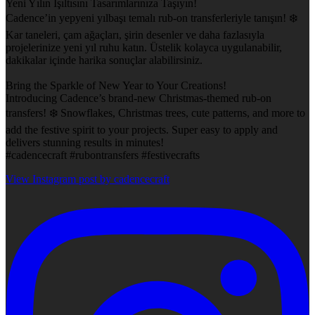
Yeni Yılın Işıltısını Tasarımlarınıza Taşıyın!
Cadence’in yepyeni yılbaşı temalı rub-on transferleriyle tanışın! ❄️
Kar taneleri, çam ağaçları, şirin desenler ve daha fazlasıyla
projelerinize yeni yıl ruhu katın. Üstelik kolayca uygulanabilir,
dakikalar içinde harika sonuçlar alabilirsiniz.
Bring the Sparkle of New Year to Your Creations!
Introducing Cadence’s brand-new Christmas-themed rub-on
transfers! ❄️ Snowflakes, Christmas trees, cute patterns, and more to
add the festive spirit to your projects. Super easy to apply and
delivers stunning results in minutes!
#cadencecraft #rubontransfers #festivecrafts
View Instagram post by cadencecraft