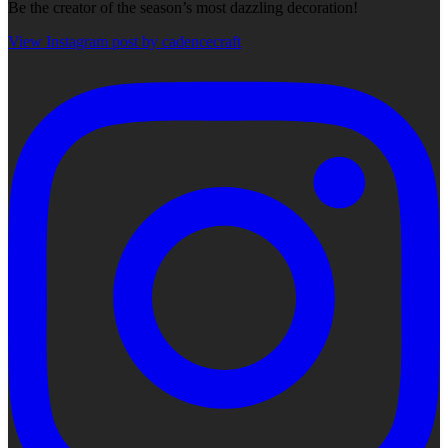
Be the creator of the season’s most dazzling decoration!
View Instagram post by cadencecraft