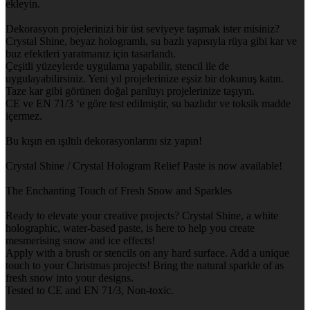
ekleyin.
Dekorasyon projelerinizi bir üst seviyeye taşımak ister misiniz?
Crystal Shine, beyaz hologramlı, su bazlı yapısıyla rüya gibi kar ve
buz efektleri yaratmanız için tasarlandı.
Çeşitli yüzeylerde uygulama yapabilir, stencil ile de
uygulayabilirsiniz. Yeni yıl projelerinize eşsiz bir dokunuş katın.
Taze kar gibi görünen doğal parıltıyı projelerinize taşıyın.
CE ve EN 71/3 ‘e göre test edilmiştir, su bazlıdır ve toksik madde
içermez.
Bu kışın en ışıltılı dekorasyonlarını siz yapın!
Crystal Shine / Crystal Hologram Relief Paste is now available!
The Enchanting Touch of Fresh Snow and Sparkles
Ready to elevate your creative projects? Crystal Shine, a white
holographic, water-based paste, is here to help you create
mesmerising snow and ice effects!
Apply with a brush or stencils on any hard surface. Add a unique
touch to your Christmas projects! Bring the natural sparkle of as
fresh snow into your designs.
Tested to CE and EN 71/3, Non-toxic.