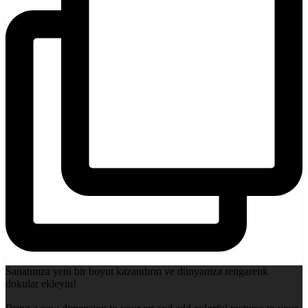
Sanatınıza yeni bir boyut kazandırın ve dünyanıza rengarenk
dokular ekleyin!