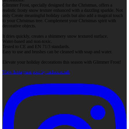
Glimmer Frost, specially designed for the Christmas, offers a
realistic frosty snow texture enhanced with a dazzling sparkle. Not
only Create meaningful holiday cards but also add a magical touch
to your Christmas tree. Complement your Christmas spirit with
decorative objects.
It dries quickly, creates a shimmery snow textured surface.
Water-based and non-toxic.
Tested to CE and EN 71/3 standards.
Easy to use and brushes can be cleaned with soap and water.
Elevate your holiday decorations this season with Glimmer Frost!
View Instagram post by cadencecraft