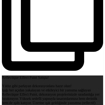
Reflectique Effect Paint Satışta!
Yıldız gibi parlayan dekorasyonlara hazır olun!
Işığı her açıdan yakalayan ve etkileyici bir yansıma sağlayan
Reflectique Effect Paint, dekorasyon projelerinizde sıradanlığa yer
bırakmıyor. Yüksek sedefli yapısıyla tasarımlarınıza hem derinlik
hem de ışıltı katıyor. Üzerine ışık geldiğinde yansıtma (reflectif)