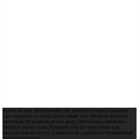
Hybrid ile astar gerektirmeden tüm yüzeylere kolayca uygulama
yap, rengini seç ve kendi tarzını yansıt! İster büyük bir dönüşüm
ister küçük bir yenileme projesi olsun, Hybrid sana zahmetsizce
dönüşüm imkanı sunar. Hayatında yeni bir sayfa açmak için
ihtiyacın olan tek şey bu. Çünkü sen de yapabilirsin! #cadencecraft
#hybridiledönüşüm