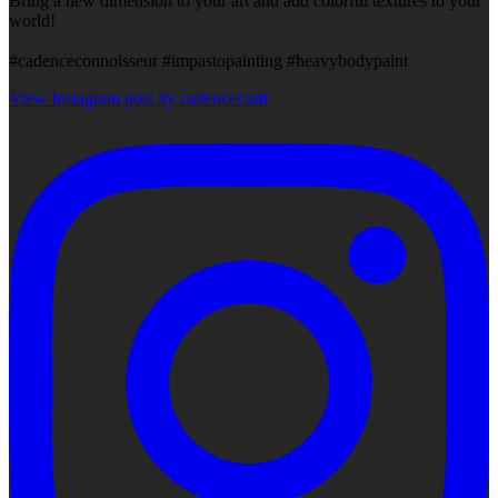
Bring a new dimension to your art and add colorful textures to your
world!
#cadenceconnoisseur #impastopainting #heavybodypaint
View Instagram post by cadencecraft