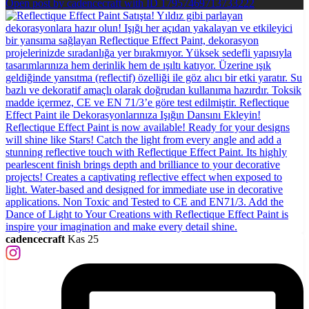
Open post by cadencecraft with ID 17957469713733222
cadencecraft
Kas 25