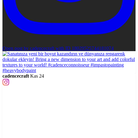
Open post by cadencecraft with ID 18029525744181074
cadencecraft
Kas 24