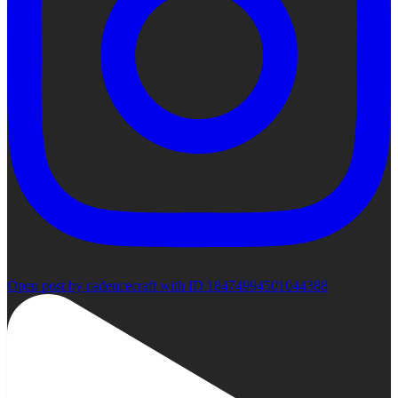
Open post by cadencecraft with ID 18474994501044388