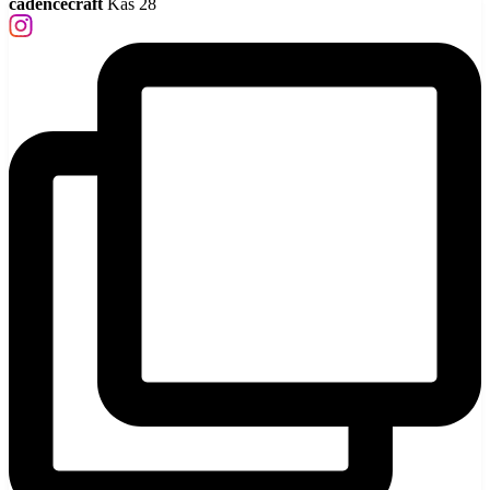
cadencecraft
Kas 28