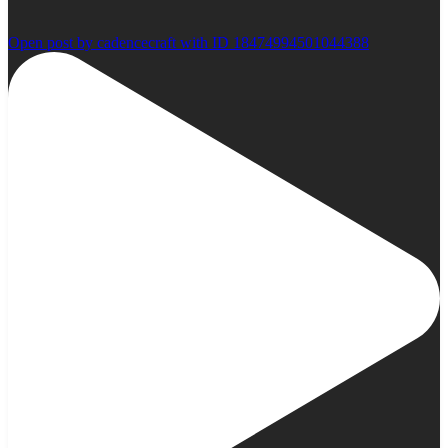
Open post by cadencecraft with ID 18474994501044388