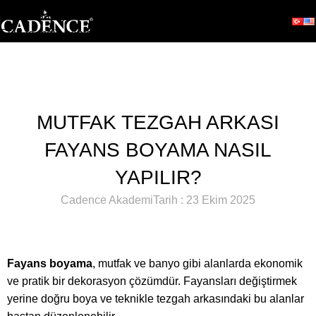
Skip to navigation
Skip to main content
Blog
Anasayfa
Hobi
HOBI
MUTFAK TEZGAH ARKASI
FAYANS BOYAMA NASIL
YAPILIR?
Cadence Akademi
Tarih : 23 Ekim 2025
Fayans boyama
, mutfak ve banyo gibi alanlarda ekonomik
ve pratik bir dekorasyon çözümdür. Fayansları değiştirmek
yerine doğru boya ve teknikle tezgah arkasındaki bu alanlar