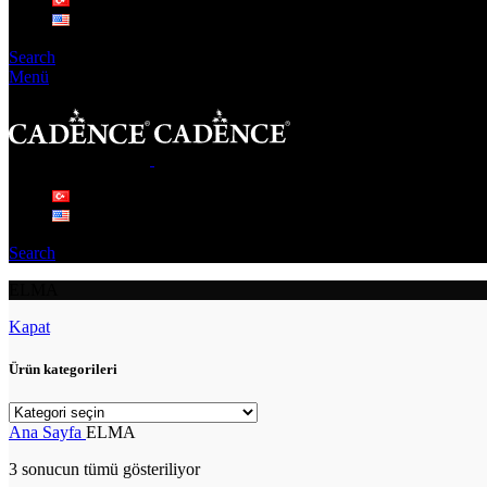
Search
Menü
Search
ELMA
Kapat
Ürün kategorileri
Ana Sayfa
ELMA
3 sonucun tümü gösteriliyor