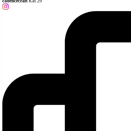
cadencecraft
Kas 29