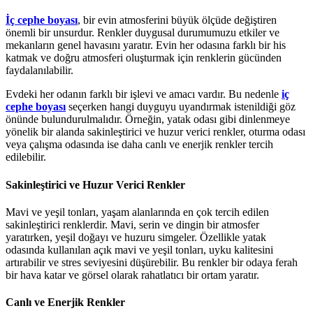
İç cephe boyası
, bir evin atmosferini büyük ölçüde değiştiren
önemli bir unsurdur. Renkler duygusal durumumuzu etkiler ve
mekanların genel havasını yaratır. Evin her odasına farklı bir his
katmak ve doğru atmosferi oluşturmak için renklerin gücünden
faydalanılabilir.
Evdeki her odanın farklı bir işlevi ve amacı vardır. Bu nedenle
iç
cephe boyası
seçerken hangi duyguyu uyandırmak istenildiği göz
önünde bulundurulmalıdır. Örneğin, yatak odası gibi dinlenmeye
yönelik bir alanda sakinleştirici ve huzur verici renkler, oturma odası
veya çalışma odasında ise daha canlı ve enerjik renkler tercih
edilebilir.
Sakinleştirici ve Huzur Verici Renkler
Mavi ve yeşil tonları, yaşam alanlarında en çok tercih edilen
sakinleştirici renklerdir. Mavi, serin ve dingin bir atmosfer
yaratırken, yeşil doğayı ve huzuru simgeler. Özellikle yatak
odasında kullanılan açık mavi ve yeşil tonları, uyku kalitesini
artırabilir ve stres seviyesini düşürebilir. Bu renkler bir odaya ferah
bir hava katar ve görsel olarak rahatlatıcı bir ortam yaratır.
Canlı ve Enerjik Renkler