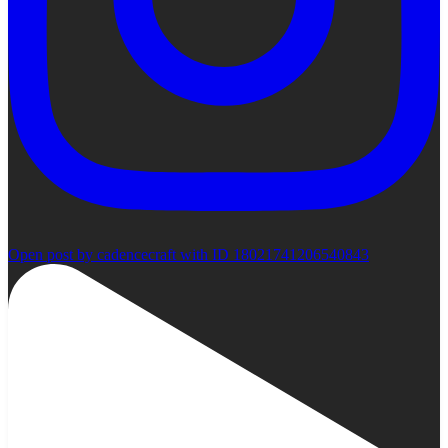
Open post by cadencecraft with ID 18021741206540843