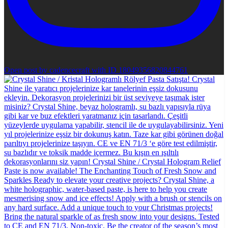
Open post by cadencecraft with ID 18049356820844761