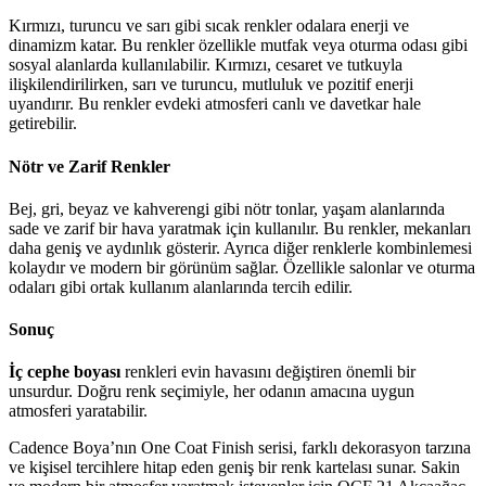
Kırmızı, turuncu ve sarı gibi sıcak renkler odalara enerji ve
dinamizm katar. Bu renkler özellikle mutfak veya oturma odası gibi
sosyal alanlarda kullanılabilir. Kırmızı, cesaret ve tutkuyla
ilişkilendirilirken, sarı ve turuncu, mutluluk ve pozitif enerji
uyandırır. Bu renkler evdeki atmosferi canlı ve davetkar hale
getirebilir.
Nötr ve Zarif Renkler
Bej, gri, beyaz ve kahverengi gibi nötr tonlar, yaşam alanlarında
sade ve zarif bir hava yaratmak için kullanılır. Bu renkler, mekanları
daha geniş ve aydınlık gösterir. Ayrıca diğer renklerle kombinlemesi
kolaydır ve modern bir görünüm sağlar. Özellikle salonlar ve oturma
odaları gibi ortak kullanım alanlarında tercih edilir.
Sonuç
İç cephe boyası
renkleri evin havasını değiştiren önemli bir
unsurdur. Doğru renk seçimiyle, her odanın amacına uygun
atmosferi yaratabilir.
Cadence Boya’nın One Coat Finish serisi, farklı dekorasyon tarzına
ve kişisel tercihlere hitap eden geniş bir renk kartelası sunar. Sakin