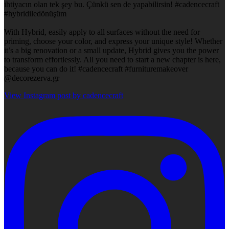
ihtiyacın olan tek şey bu. Çünkü sen de yapabilirsin! #cadencecraft
#hybridiledönüşüm
With Hybrid, easily apply to all surfaces without the need for
priming, choose your color, and express your unique style! Whether
it’s a big renovation or a small update, Hybrid gives you the power
to transform effortlessly. All you need to start a new chapter is here,
because you can do it! #cadencecraft #furnituremakeover
@decorezerva.gr
View Instagram post by cadencecraft