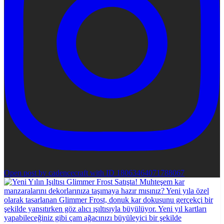
Open post by cadencecraft with ID 18063464071788067