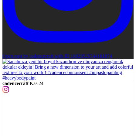
Open post by cadencecraft with ID 18029525744181074
cadencecraft
Kas 24