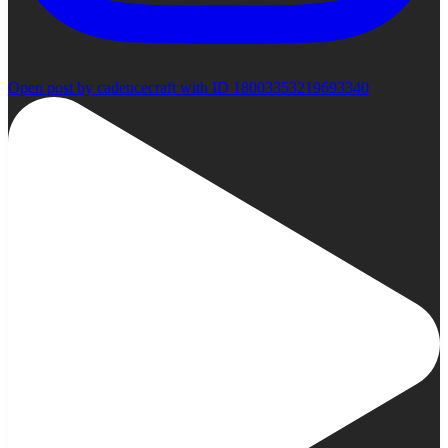
Open post by cadencecraft with ID 18003353219693340