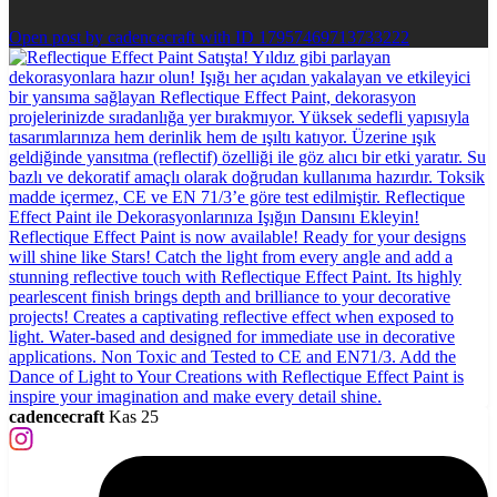
Open post by cadencecraft with ID 17957469713733222
cadencecraft
Kas 25