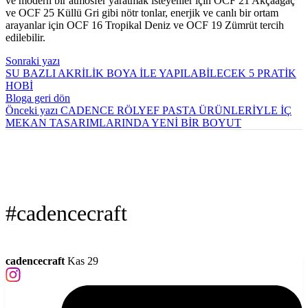
ve modern bir atmosfer yaratmak isteyenler için OCF 21 Akçaağaç
ve OCF 25 Küllü Gri gibi nötr tonlar, enerjik ve canlı bir ortam
arayanlar için OCF 16 Tropikal Deniz ve OCF 19 Zümrüt tercih
edilebilir.
Sonraki yazı
SU BAZLI AKRİLİK BOYA İLE YAPILABİLECEK 5 PRATİK
HOBİ
Bloga geri dön
Önceki yazı
CADENCE RÖLYEF PASTA ÜRÜNLERİYLE İÇ
MEKAN TASARIMLARINDA YENİ BİR BOYUT
#cadencecraft
cadencecraft
Kas 29