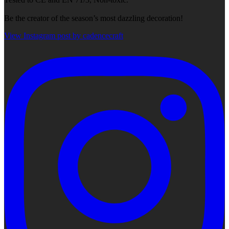
Be the creator of the season’s most dazzling decoration!
View Instagram post by cadencecraft