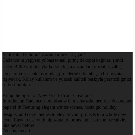
Yeni Yılın Ruhunu Tasarımlarınıza Taşıyın!
Cadence’in yepyeni yılbaşı temalı pirinç dekopaj kağıtları şimdi
sizlerle! ❄️ Zarif detaylarla dolu kış manzaraları, nostaljik yılbaşı
temaları ve sıcacık tasarımlar, projelerinizi bambaşka bir boyuta
taşıyacak. Kolay kullanım ve yüksek kaliteli baskıyla yaratıcılığınızı
serbest bırakın.
Bring the Spirit of New Year to Your Creations!
Introducing Cadence’s brand-new Christmas-themed rice decoupage
papers! ❄️ Featuring elegant winter scenes, nostalgic holiday
designs, and cozy themes to elevate your projects to a whole new
level. Easy to use with high-quality prints, unleash your creativity
like never before.
#decoupageart