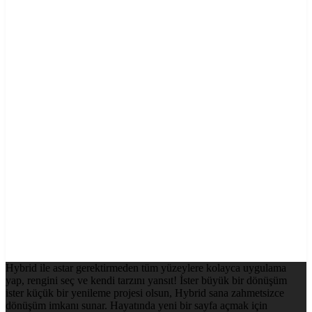
Hybrid ile astar gerektirmeden tüm yüzeylere kolayca uygulama
yap, rengini seç ve kendi tarzını yansıt! İster büyük bir dönüşüm
ister küçük bir yenileme projesi olsun, Hybrid sana zahmetsizce
dönüşüm imkanı sunar. Hayatında yeni bir sayfa açmak için