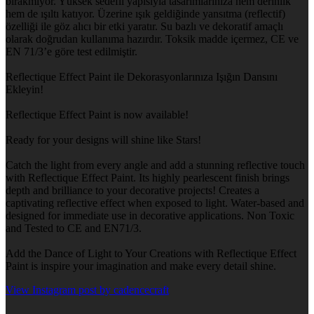
bırakmıyor. Yüksek sedefli yapısıyla tasarımlarınıza hem derinlik
hem de ışıltı katıyor. Üzerine ışık geldiğinde yansıtma (reflectif)
özelliği ile göz alıcı bir etki yaratır. Su bazlı ve dekoratif amaçlı
olarak doğrudan kullanıma hazırdır. Toksik madde içermez, CE ve
EN 71/3’e göre test edilmiştir.
Reflectique Effect Paint ile Dekorasyonlarınıza Işığın Dansını
Ekleyin!
Reflectique Effect Paint is now available!
Ready for your designs will shine like Stars!
Catch the light from every angle and add a stunning reflective touch
with Reflectique Effect Paint. Its highly pearlescent finish brings
depth and brilliance to your decorative projects! Creates a
captivating reflective effect when exposed to light. Water-based and
designed for immediate use in decorative applications. Non Toxic
and Tested to CE and EN71/3.
Add the Dance of Light to Your Creations with Reflectique Effect
Paint is inspire your imagination and make every detail shine.
View Instagram post by cadencecraft