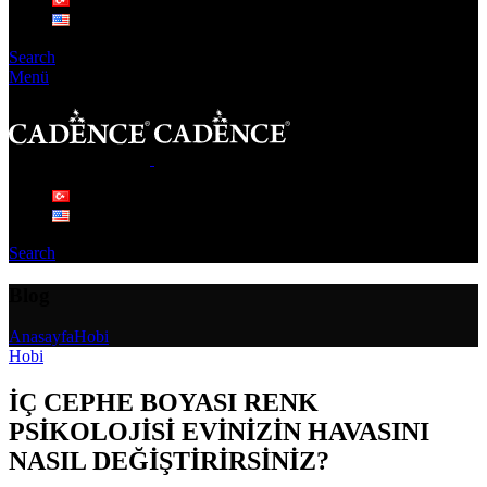
Search
Menü
Search
Blog
Anasayfa
Hobi
Hobi
İÇ CEPHE BOYASI RENK
PSİKOLOJİSİ EVİNİZİN HAVASINI
NASIL DEĞİŞTİRİRSİNİZ?