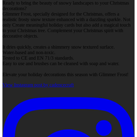
Ready to bring the beauty of snowy landscapes to your Christmas
decorations?
Glimmer Frost, specially designed for the Christmas, offers a
realistic frosty snow texture enhanced with a dazzling sparkle. Not
only Create meaningful holiday cards but also add a magical touch
to your Christmas tree. Complement your Christmas spirit with
decorative objects.
It dries quickly, creates a shimmery snow textured surface.
Water-based and non-toxic.
Tested to CE and EN 71/3 standards.
Easy to use and brushes can be cleaned with soap and water.
Elevate your holiday decorations this season with Glimmer Frost!
View Instagram post by cadencecraft