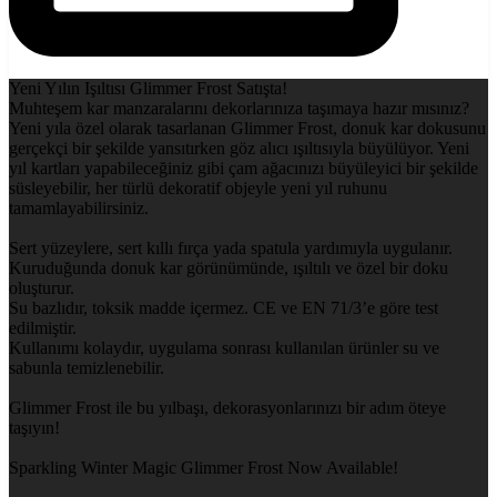
Yeni Yılın Işıltısı Glimmer Frost Satışta!
Muhteşem kar manzaralarını dekorlarınıza taşımaya hazır mısınız?
Yeni yıla özel olarak tasarlanan Glimmer Frost, donuk kar dokusunu
gerçekçi bir şekilde yansıtırken göz alıcı ışıltısıyla büyülüyor. Yeni
yıl kartları yapabileceğiniz gibi çam ağacınızı büyüleyici bir şekilde
süsleyebilir, her türlü dekoratif objeyle yeni yıl ruhunu
tamamlayabilirsiniz.
Sert yüzeylere, sert kıllı fırça yada spatula yardımıyla uygulanır.
Kuruduğunda donuk kar görünümünde, ışıltılı ve özel bir doku
oluşturur.
Su bazlıdır, toksik madde içermez. CE ve EN 71/3’e göre test
edilmiştir.
Kullanımı kolaydır, uygulama sonrası kullanılan ürünler su ve
sabunla temizlenebilir.
Glimmer Frost ile bu yılbaşı, dekorasyonlarınızı bir adım öteye
taşıyın!
Sparkling Winter Magic Glimmer Frost Now Available!