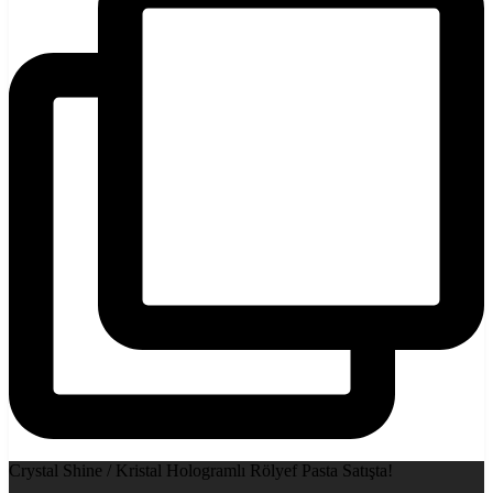
Crystal Shine / Kristal Hologramlı Rölyef Pasta Satışta!