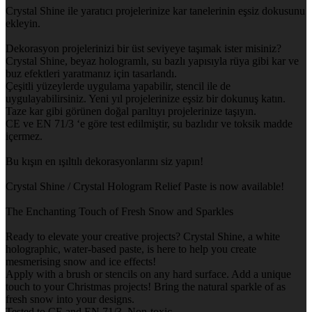
Crystal Shine ile yaratıcı projelerinize kar tanelerinin eşsiz dokusunu
ekleyin.
Dekorasyon projelerinizi bir üst seviyeye taşımak ister misiniz?
Crystal Shine, beyaz hologramlı, su bazlı yapısıyla rüya gibi kar ve
buz efektleri yaratmanız için tasarlandı.
Çeşitli yüzeylerde uygulama yapabilir, stencil ile de
uygulayabilirsiniz. Yeni yıl projelerinize eşsiz bir dokunuş katın.
Taze kar gibi görünen doğal parıltıyı projelerinize taşıyın.
CE ve EN 71/3 ‘e göre test edilmiştir, su bazlıdır ve toksik madde
içermez.
Bu kışın en ışıltılı dekorasyonlarını siz yapın!
Crystal Shine / Crystal Hologram Relief Paste is now available!
The Enchanting Touch of Fresh Snow and Sparkles
Ready to elevate your creative projects? Crystal Shine, a white
holographic, water-based paste, is here to help you create
mesmerising snow and ice effects!
Apply with a brush or stencils on any hard surface. Add a unique
touch to your Christmas projects! Bring the natural sparkle of as
fresh snow into your designs.
Tested to CE and EN 71/3, Non-toxic.