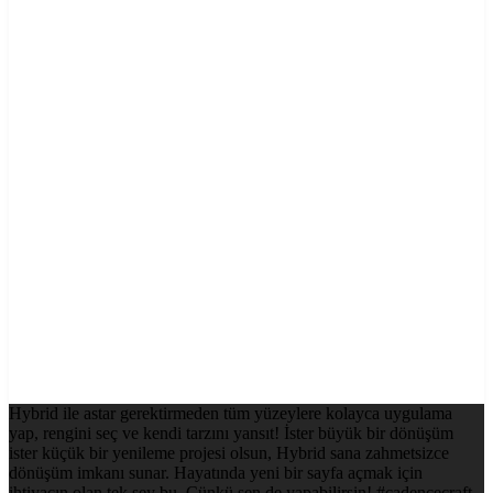
Hybrid ile astar gerektirmeden tüm yüzeylere kolayca uygulama
yap, rengini seç ve kendi tarzını yansıt! İster büyük bir dönüşüm
ister küçük bir yenileme projesi olsun, Hybrid sana zahmetsizce
dönüşüm imkanı sunar. Hayatında yeni bir sayfa açmak için
ihtiyacın olan tek şey bu. Çünkü sen de yapabilirsin! #cadencecraft