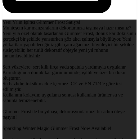
Yeni Yılın Işıltısı Glimmer Frost Satışta!
Muhteşem kar manzaralarını dekorlarınıza taşımaya hazır mısınız?
Yeni yıla özel olarak tasarlanan Glimmer Frost, donuk kar dokusunu
gerçekçi bir şekilde yansıtırken göz alıcı ışıltısıyla büyülüyor. Yeni
yıl kartları yapabileceğiniz gibi çam ağacınızı büyüleyici bir şekilde
süsleyebilir, her türlü dekoratif objeyle yeni yıl ruhunu
tamamlayabilirsiniz.
Sert yüzeylere, sert kıllı fırça yada spatula yardımıyla uygulanır.
Kuruduğunda donuk kar görünümünde, ışıltılı ve özel bir doku
oluşturur.
Su bazlıdır, toksik madde içermez. CE ve EN 71/3’e göre test
edilmiştir.
Kullanımı kolaydır, uygulama sonrası kullanılan ürünler su ve
sabunla temizlenebilir.
Glimmer Frost ile bu yılbaşı, dekorasyonlarınızı bir adım öteye
taşıyın!
Sparkling Winter Magic Glimmer Frost Now Available!