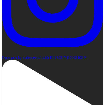
Open post by cadencecraft with ID 18021741206540843