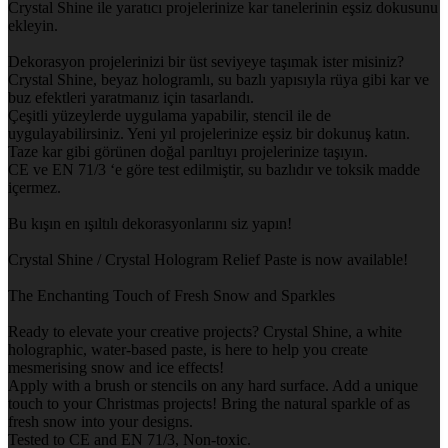
Crystal Shine ile yaratıcı projelerinize kar tanelerinin eşsiz dokusunu
ekleyin.
Dekorasyon projelerinizi bir üst seviyeye taşımak ister misiniz?
Crystal Shine, beyaz hologramlı, su bazlı yapısıyla rüya gibi kar ve
buz efektleri yaratmanız için tasarlandı.
Çeşitli yüzeylerde uygulama yapabilir, stencil ile de
uygulayabilirsiniz. Yeni yıl projelerinize eşsiz bir dokunuş katın.
Taze kar gibi görünen doğal parıltıyı projelerinize taşıyın.
CE ve EN 71/3 ‘e göre test edilmiştir, su bazlıdır ve toksik madde
içermez.
Bu kışın en ışıltılı dekorasyonlarını siz yapın!
Crystal Shine / Crystal Hologram Relief Paste is now available!
The Enchanting Touch of Fresh Snow and Sparkles
Ready to elevate your creative projects? Crystal Shine, a white
holographic, water-based paste, is here to help you create
mesmerising snow and ice effects!
Apply with a brush or stencils on any hard surface. Add a unique
touch to your Christmas projects! Bring the natural sparkle of as
fresh snow into your designs.
Tested to CE and EN 71/3, Non-toxic.