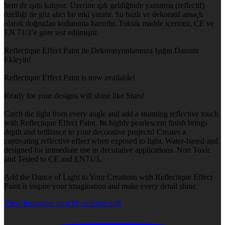
hem de ışıltı katıyor. Üzerine ışık geldiğinde yansıtma (reflectif)
özelliği ile göz alıcı bir etki yaratır. Su bazlı ve dekoratif amaçlı
olarak doğrudan kullanıma hazırdır. Toksik madde içermez, CE ve
EN 71/3’e göre test edilmiştir.
Reflectique Effect Paint ile Dekorasyonlarınıza Işığın Dansını
Ekleyin!
Reflectique Effect Paint is now available!
Ready for your designs will shine like Stars!
Catch the light from every angle and add a stunning reflective touch
with Reflectique Effect Paint. Its highly pearlescent finish brings
depth and brilliance to your decorative projects! Creates a
captivating reflective effect when exposed to light. Water-based and
designed for immediate use in decorative applications. Non Toxic
and Tested to CE and EN71/3.
Add the Dance of Light to Your Creations with Reflectique Effect
Paint is inspire your imagination and make every detail shine.
View Instagram post by cadencecraft