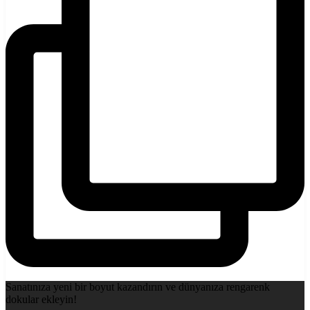
Sanatınıza yeni bir boyut kazandırın ve dünyanıza rengarenk
dokular ekleyin!