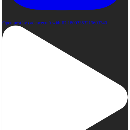
Open post by cadencecraft with ID 18003353219693340