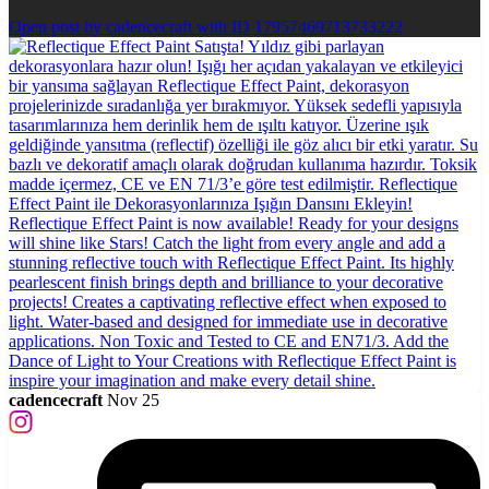
Open post by cadencecraft with ID 17957469713733222
cadencecraft
Nov 25