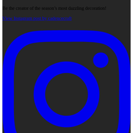
Be the creator of the season’s most dazzling decoration!
View Instagram post by cadencecraft