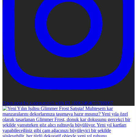
Open post by cadencecraft with ID 18063464071788067