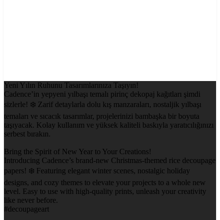
Yeni Yılın Ruhunu Tasarımlarınıza Taşıyın!
Cadence’in yepyeni yılbaşı temalı pirinç dekopaj kağıtları şimdi
sizlerle! ❄️ Zarif detaylarla dolu kış manzaraları, nostaljik yılbaşı
temaları ve sıcacık tasarımlar, projelerinizi bambaşka bir boyuta
taşıyacak. Kolay kullanım ve yüksek kaliteli baskıyla yaratıcılığınızı
serbest bırakın.
Bring the Spirit of New Year to Your Creations!
Introducing Cadence’s brand-new Christmas-themed rice decoupage
papers! ❄️ Featuring elegant winter scenes, nostalgic holiday
designs, and cozy themes to elevate your projects to a whole new
level. Easy to use with high-quality prints, unleash your creativity
like never before.
#decoupageart