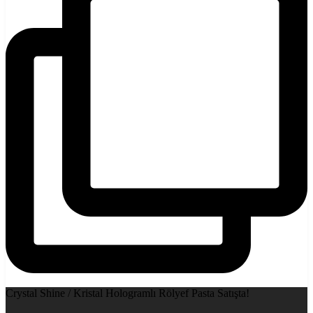
Crystal Shine / Kristal Hologramlı Rölyef Pasta Satışta!