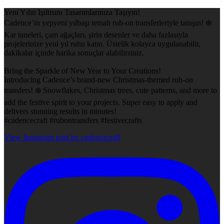
Yeni Yılın Işıltısını Tasarımlarınıza Taşıyın!
Cadence’in yepyeni yılbaşı temalı rub-on transferleriyle tanışın! ❄️
Kar taneleri, çam ağaçları, şirin desenler ve daha fazlasıyla
projelerinize yeni yıl ruhu katın. Üstelik kolayca uygulanabilir,
dakikalar içinde harika sonuçlar alabilirsiniz.
Bring the Sparkle of New Year to Your Creations!
Introducing Cadence’s brand-new Christmas-themed rub-on
transfers! ❄️ Snowflakes, Christmas trees, cute patterns, and more to
add the festive spirit to your projects. Super easy to apply and
delivers stunning results in minutes!
#cadencecraft #rubontransfers #festivecrafts
View Instagram post by cadencecraft