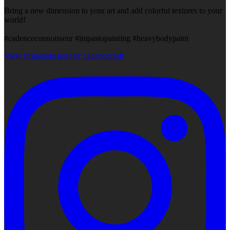
Bring a new dimension to your art and add colorful textures to your
world!
#cadenceconnoisseur #impastopainting #heavybodypaint
View Instagram post by cadencecraft