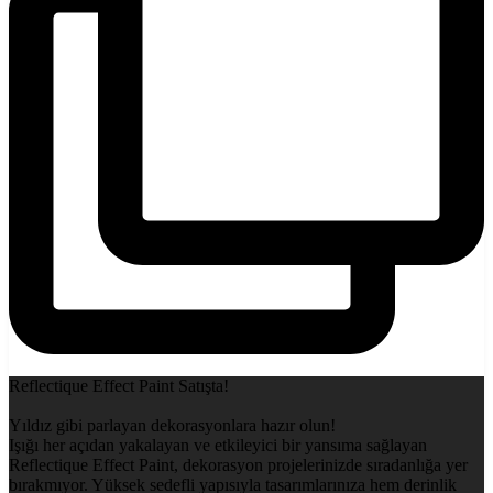
Reflectique Effect Paint Satışta!
Yıldız gibi parlayan dekorasyonlara hazır olun!
Işığı her açıdan yakalayan ve etkileyici bir yansıma sağlayan
Reflectique Effect Paint, dekorasyon projelerinizde sıradanlığa yer
bırakmıyor. Yüksek sedefli yapısıyla tasarımlarınıza hem derinlik