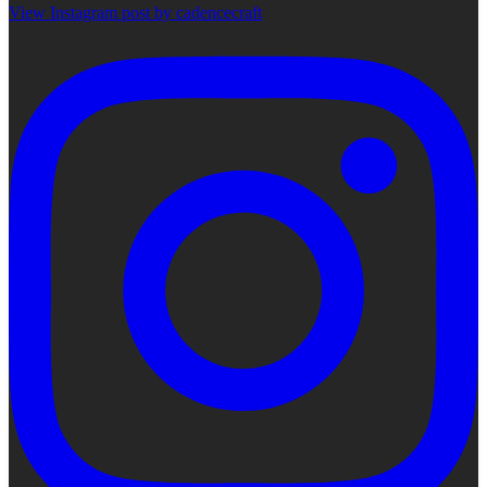
View Instagram post by cadencecraft