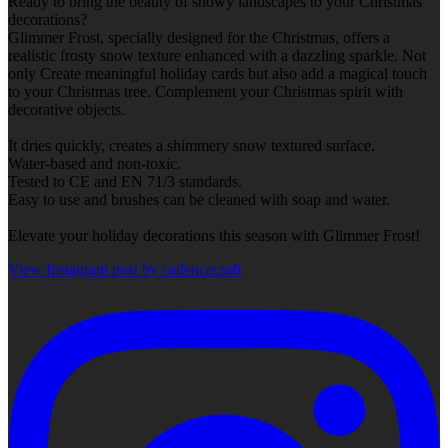
Ready to bring the beauty of snowy landscapes to your Christmas
decorations?
Glimmer Frost, specially designed for the Christmas, offers a
realistic frosty snow texture enhanced with a dazzling sparkle. Not
only Create meaningful holiday cards but also add a magical touch
to your Christmas tree. Complement your Christmas spirit with
decorative objects.
It dries quickly, creates a shimmery snow textured surface.
Water-based and non-toxic.
Tested to CE and EN 71/3 standards.
Easy to use and brushes can be cleaned with soap and water.
Elevate your holiday decorations this season with Glimmer Frost!
View Instagram post by cadencecraft