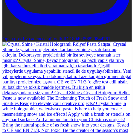
Open post by cadencecraft with ID 18049356820844761