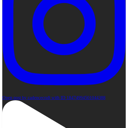
Open post by cadencecraft with ID 18474994501044388