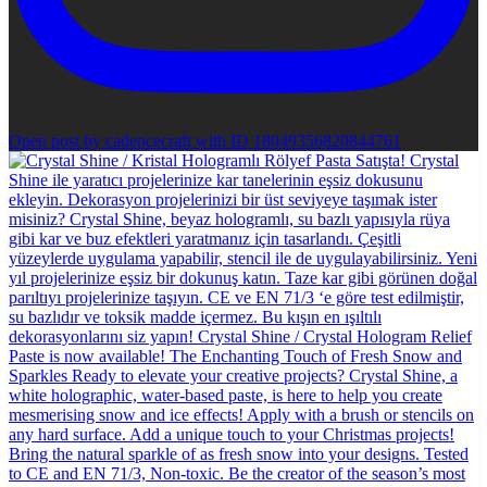
Open post by cadencecraft with ID 18049356820844761