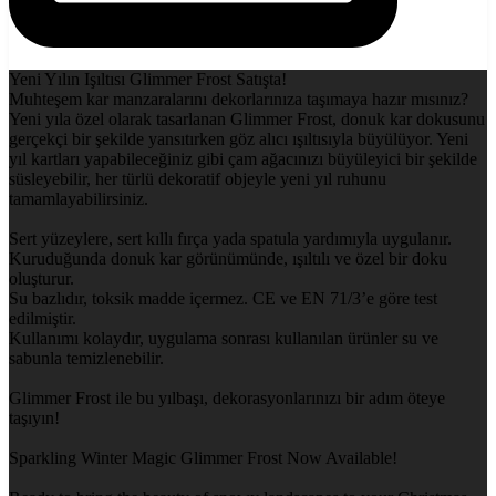
Yeni Yılın Işıltısı Glimmer Frost Satışta!
Muhteşem kar manzaralarını dekorlarınıza taşımaya hazır mısınız?
Yeni yıla özel olarak tasarlanan Glimmer Frost, donuk kar dokusunu
gerçekçi bir şekilde yansıtırken göz alıcı ışıltısıyla büyülüyor. Yeni
yıl kartları yapabileceğiniz gibi çam ağacınızı büyüleyici bir şekilde
süsleyebilir, her türlü dekoratif objeyle yeni yıl ruhunu
tamamlayabilirsiniz.
Sert yüzeylere, sert kıllı fırça yada spatula yardımıyla uygulanır.
Kuruduğunda donuk kar görünümünde, ışıltılı ve özel bir doku
oluşturur.
Su bazlıdır, toksik madde içermez. CE ve EN 71/3’e göre test
edilmiştir.
Kullanımı kolaydır, uygulama sonrası kullanılan ürünler su ve
sabunla temizlenebilir.
Glimmer Frost ile bu yılbaşı, dekorasyonlarınızı bir adım öteye
taşıyın!
Sparkling Winter Magic Glimmer Frost Now Available!