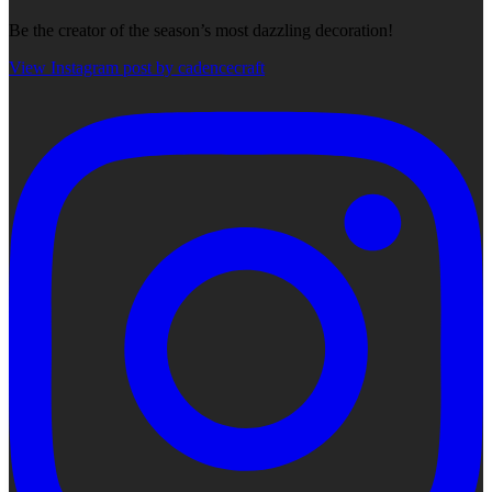
Be the creator of the season’s most dazzling decoration!
View Instagram post by cadencecraft