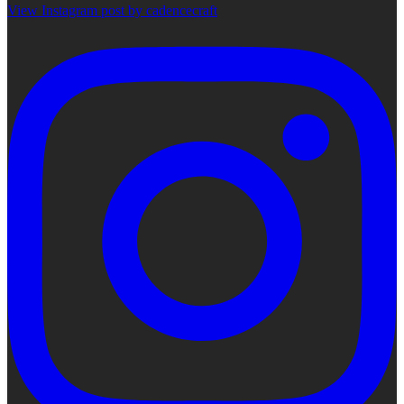
View Instagram post by cadencecraft