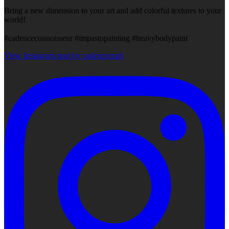
Bring a new dimension to your art and add colorful textures to your
world!
#cadenceconnoisseur #impastopainting #heavybodypaint
View Instagram post by cadencecraft