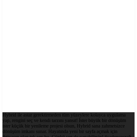
Hybrid ile astar gerektirmeden tüm yüzeylere kolayca uygulama
yap, rengini seç ve kendi tarzını yansıt! İster büyük bir dönüşüm
ister küçük bir yenileme projesi olsun, Hybrid sana zahmetsizce
dönüşüm imkanı sunar. Hayatında yeni bir sayfa açmak için
ihtiyacın olan tek şey bu. Çünkü sen de yapabilirsin! #cadencecraft