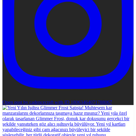
Open post by cadencecraft with ID 18063464071788067