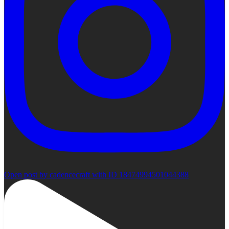
Open post by cadencecraft with ID 18474994501044388