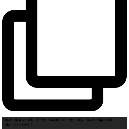
Sanatınıza yeni bir boyut kazandırın ve dünyanıza rengarenk
dokular ekleyin!