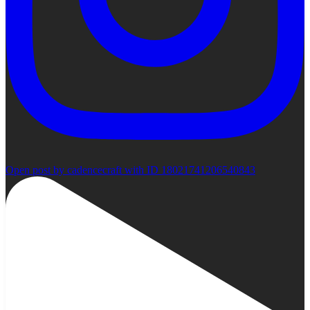
Open post by cadencecraft with ID 18021741206540843