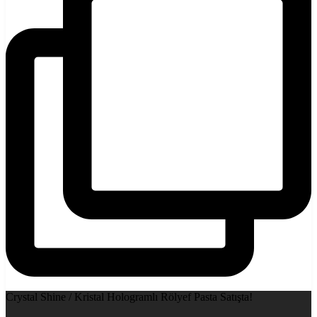
Crystal Shine / Kristal Hologramlı Rölyef Pasta Satışta!