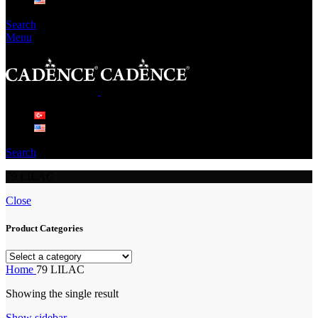
Search
Menu
Search
79 LILAC
Close
Product Categories
Home
79 LILAC
Showing the single result
Show sidebar