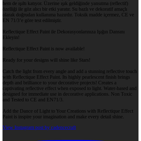
hem de ışıltı katıyor. Üzerine ışık geldiğinde yansıtma (reflectif)
özelliği ile göz alıcı bir etki yaratır. Su bazlı ve dekoratif amaçlı
olarak doğrudan kullanıma hazırdır. Toksik madde içermez, CE ve
EN 71/3’e göre test edilmiştir.
Reflectique Effect Paint ile Dekorasyonlarınıza Işığın Dansını
Ekleyin!
Reflectique Effect Paint is now available!
Ready for your designs will shine like Stars!
Catch the light from every angle and add a stunning reflective touch
with Reflectique Effect Paint. Its highly pearlescent finish brings
depth and brilliance to your decorative projects! Creates a
captivating reflective effect when exposed to light. Water-based and
designed for immediate use in decorative applications. Non Toxic
and Tested to CE and EN71/3.
Add the Dance of Light to Your Creations with Reflectique Effect
Paint is inspire your imagination and make every detail shine.
View Instagram post by cadencecraft