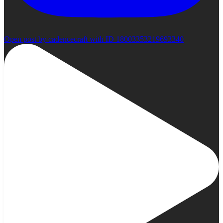
Open post by cadencecraft with ID 18003353219693340