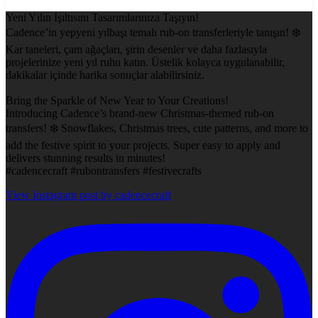
Yeni Yılın Işıltısını Tasarımlarınıza Taşıyın!
Cadence’in yepyeni yılbaşı temalı rub-on transferleriyle tanışın! ❄️
Kar taneleri, çam ağaçları, şirin desenler ve daha fazlasıyla
projelerinize yeni yıl ruhu katın. Üstelik kolayca uygulanabilir,
dakikalar içinde harika sonuçlar alabilirsiniz.
Bring the Sparkle of New Year to Your Creations!
Introducing Cadence’s brand-new Christmas-themed rub-on
transfers! ❄️ Snowflakes, Christmas trees, cute patterns, and more to
add the festive spirit to your projects. Super easy to apply and
delivers stunning results in minutes!
#cadencecraft #rubontransfers #festivecrafts
View Instagram post by cadencecraft