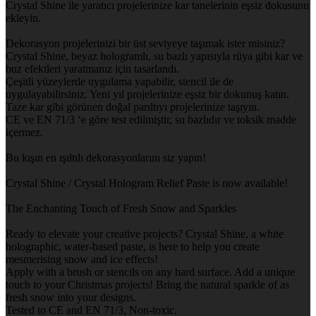
Crystal Shine ile yaratıcı projelerinize kar tanelerinin eşsiz dokusunu
ekleyin.
Dekorasyon projelerinizi bir üst seviyeye taşımak ister misiniz?
Crystal Shine, beyaz hologramlı, su bazlı yapısıyla rüya gibi kar ve
buz efektleri yaratmanız için tasarlandı.
Çeşitli yüzeylerde uygulama yapabilir, stencil ile de
uygulayabilirsiniz. Yeni yıl projelerinize eşsiz bir dokunuş katın.
Taze kar gibi görünen doğal parıltıyı projelerinize taşıyın.
CE ve EN 71/3 ‘e göre test edilmiştir, su bazlıdır ve toksik madde
içermez.
Bu kışın en ışıltılı dekorasyonlarını siz yapın!
Crystal Shine / Crystal Hologram Relief Paste is now available!
The Enchanting Touch of Fresh Snow and Sparkles
Ready to elevate your creative projects? Crystal Shine, a white
holographic, water-based paste, is here to help you create
mesmerising snow and ice effects!
Apply with a brush or stencils on any hard surface. Add a unique
touch to your Christmas projects! Bring the natural sparkle of as
fresh snow into your designs.
Tested to CE and EN 71/3, Non-toxic.