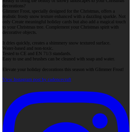
Ready to bring the beauty of snowy landscapes to your Christmas
decorations?
Glimmer Frost, specially designed for the Christmas, offers a
realistic frosty snow texture enhanced with a dazzling sparkle. Not
only Create meaningful holiday cards but also add a magical touch
to your Christmas tree. Complement your Christmas spirit with
decorative objects.
It dries quickly, creates a shimmery snow textured surface.
Water-based and non-toxic.
Tested to CE and EN 71/3 standards.
Easy to use and brushes can be cleaned with soap and water.
Elevate your holiday decorations this season with Glimmer Frost!
View Instagram post by cadencecraft