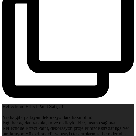
Reflectique Effect Paint Satışta!
Yıldız gibi parlayan dekorasyonlara hazır olun!
Işığı her açıdan yakalayan ve etkileyici bir yansıma sağlayan
Reflectique Effect Paint, dekorasyon projelerinizde sıradanlığa yer
bırakmıyor. Yüksek sedefli yapısıyla tasarımlarınıza hem derinlik