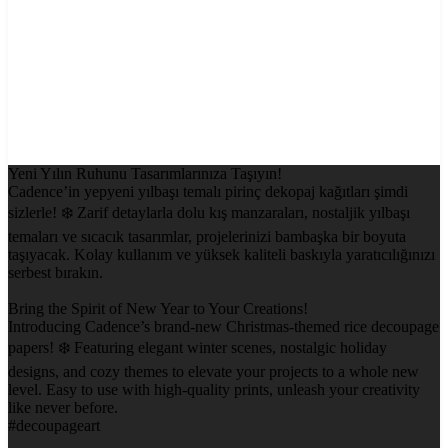
Yeni Yılın Ruhunu Tasarımlarınıza Taşıyın!
Cadence’in yepyeni yılbaşı temalı pirinç dekopaj kağıtları şimdi
sizlerle! ❄️ Zarif detaylarla dolu kış manzaraları, nostaljik yılbaşı
temaları ve sıcacık tasarımlar, projelerinizi bambaşka bir boyuta
taşıyacak. Kolay kullanım ve yüksek kaliteli baskıyla yaratıcılığınızı
serbest bırakın.
Bring the Spirit of New Year to Your Creations!
Introducing Cadence’s brand-new Christmas-themed rice decoupage
papers! ❄️ Featuring elegant winter scenes, nostalgic holiday
designs, and cozy themes to elevate your projects to a whole new
level. Easy to use with high-quality prints, unleash your creativity
like never before.
#decoupageart