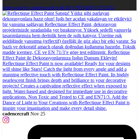
Open post by cadencecraft with ID 17957469713733222
cadencecraft
Nov 25