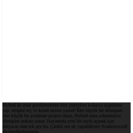
Hybrid ile astar gerektirmeden tüm yüzeylere kolayca uygulama
yap, rengini seç ve kendi tarzını yansıt! İster büyük bir dönüşüm
ister küçük bir yenileme projesi olsun, Hybrid sana zahmetsizce
dönüşüm imkanı sunar. Hayatında yeni bir sayfa açmak için
ihtiyacın olan tek şey bu. Çünkü sen de yapabilirsin! #cadencecraft
#hybridiledönüşüm