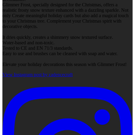
Glimmer Frost, specially designed for the Christmas, offers a
realistic frosty snow texture enhanced with a dazzling sparkle. Not
only Create meaningful holiday cards but also add a magical touch
to your Christmas tree. Complement your Christmas spirit with
decorative objects.
It dries quickly, creates a shimmery snow textured surface.
Water-based and non-toxic.
Tested to CE and EN 71/3 standards.
Easy to use and brushes can be cleaned with soap and water.
Elevate your holiday decorations this season with Glimmer Frost!
View Instagram post by cadencecraft