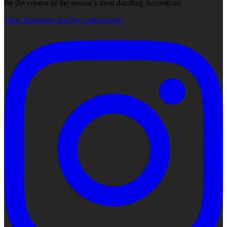
Be the creator of the season’s most dazzling decoration!
View Instagram post by cadencecraft