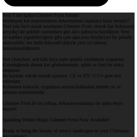
Yeni Yılın Işıltısı Glimmer Frost Satışta!
Muhteşem kar manzaralarını dekorlarınıza taşımaya hazır mısınız?
Yeni yıla özel olarak tasarlanan Glimmer Frost, donuk kar dokusunu
gerçekçi bir şekilde yansıtırken göz alıcı ışıltısıyla büyülüyor. Yeni
yıl kartları yapabileceğiniz gibi çam ağacınızı büyüleyici bir şekilde
süsleyebilir, her türlü dekoratif objeyle yeni yıl ruhunu
tamamlayabilirsiniz.
Sert yüzeylere, sert kıllı fırça yada spatula yardımıyla uygulanır.
Kuruduğunda donuk kar görünümünde, ışıltılı ve özel bir doku
oluşturur.
Su bazlıdır, toksik madde içermez. CE ve EN 71/3’e göre test
edilmiştir.
Kullanımı kolaydır, uygulama sonrası kullanılan ürünler su ve
sabunla temizlenebilir.
Glimmer Frost ile bu yılbaşı, dekorasyonlarınızı bir adım öteye
taşıyın!
Sparkling Winter Magic Glimmer Frost Now Available!
Ready to bring the beauty of snowy landscapes to your Christmas
decorations?