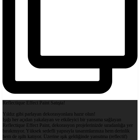
Reflectique Effect Paint Satışta!
Yıldız gibi parlayan dekorasyonlara hazır olun!
Işığı her açıdan yakalayan ve etkileyici bir yansıma sağlayan
Reflectique Effect Paint, dekorasyon projelerinizde sıradanlığa yer
bırakmıyor. Yüksek sedefli yapısıyla tasarımlarınıza hem derinlik
hem de ışıltı katıyor. Üzerine ışık geldiğinde yansıtma (reflectif)