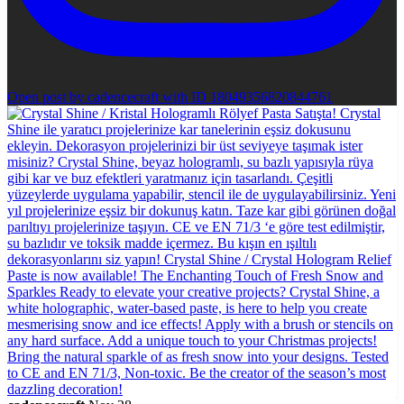
Open post by cadencecraft with ID 18049356820844761