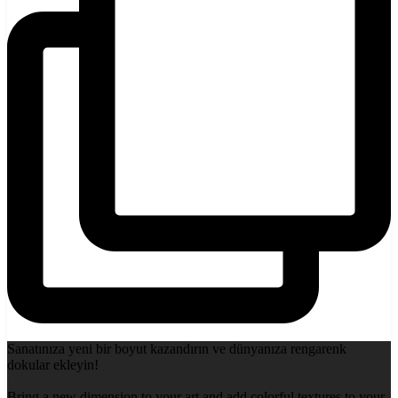
Sanatınıza yeni bir boyut kazandırın ve dünyanıza rengarenk
dokular ekleyin!
Bring a new dimension to your art and add colorful textures to your