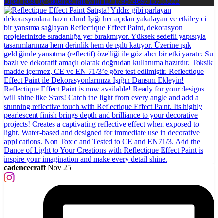
Open post by cadencecraft with ID 17957469713733222
cadencecraft
Nov 25