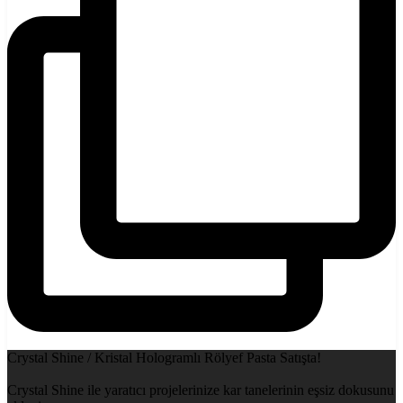
Crystal Shine / Kristal Hologramlı Rölyef Pasta Satışta!
Crystal Shine ile yaratıcı projelerinize kar tanelerinin eşsiz dokusunu