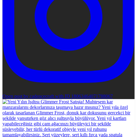
Open post by cadencecraft with ID 18063464071788067