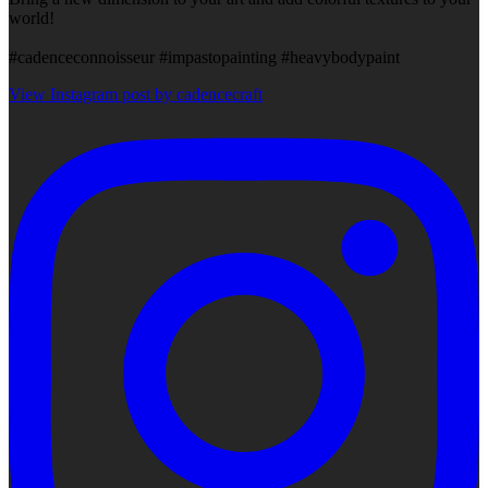
world!
#cadenceconnoisseur #impastopainting #heavybodypaint
View Instagram post by cadencecraft