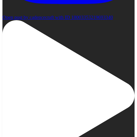
Open post by cadencecraft with ID 18003353219693340