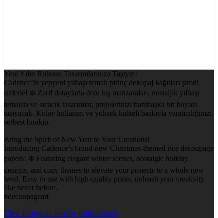
Yeni Yılın Ruhunu Tasarımlarınıza Taşıyın!
Cadence’in yepyeni yılbaşı temalı pirinç dekopaj kağıtları şimdi
sizlerle! ❄️ Zarif detaylarla dolu kış manzaraları, nostaljik yılbaşı
temaları ve sıcacık tasarımlar, projelerinizi bambaşka bir boyuta
taşıyacak. Kolay kullanım ve yüksek kaliteli baskıyla yaratıcılığınızı
serbest bırakın.
Bring the Spirit of New Year to Your Creations!
Introducing Cadence’s brand-new Christmas-themed rice decoupage
papers! ❄️ Featuring elegant winter scenes, nostalgic holiday
designs, and cozy themes to elevate your projects to a whole new
level. Easy to use with high-quality prints, unleash your creativity
like never before.
#decoupageart
View Instagram post by cadencecraft