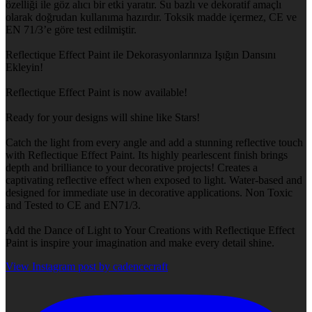
özelliği ile göz alıcı bir etki yaratır. Su bazlı ve dekoratif amaçlı
olarak doğrudan kullanıma hazırdır. Toksik madde içermez, CE ve
EN 71/3’e göre test edilmiştir.
Reflectique Effect Paint ile Dekorasyonlarınıza Işığın Dansını
Ekleyin!
Reflectique Effect Paint is now available!
Ready for your designs will shine like Stars!
Catch the light from every angle and add a stunning reflective touch
with Reflectique Effect Paint. Its highly pearlescent finish brings
depth and brilliance to your decorative projects! Creates a
captivating reflective effect when exposed to light. Water-based and
designed for immediate use in decorative applications. Non Toxic
and Tested to CE and EN71/3.
Add the Dance of Light to Your Creations with Reflectique Effect
Paint is inspire your imagination and make every detail shine.
View Instagram post by cadencecraft