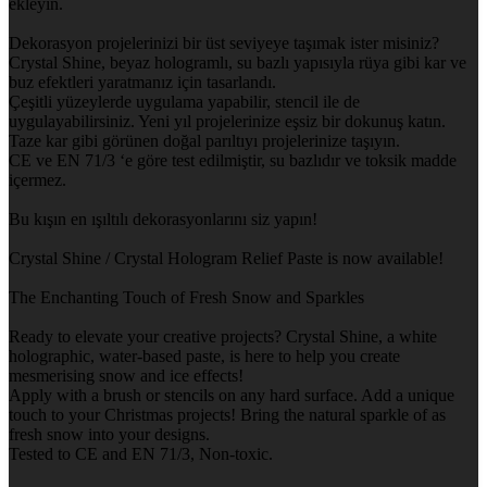
ekleyin.
Dekorasyon projelerinizi bir üst seviyeye taşımak ister misiniz?
Crystal Shine, beyaz hologramlı, su bazlı yapısıyla rüya gibi kar ve
buz efektleri yaratmanız için tasarlandı.
Çeşitli yüzeylerde uygulama yapabilir, stencil ile de
uygulayabilirsiniz. Yeni yıl projelerinize eşsiz bir dokunuş katın.
Taze kar gibi görünen doğal parıltıyı projelerinize taşıyın.
CE ve EN 71/3 ‘e göre test edilmiştir, su bazlıdır ve toksik madde
içermez.
Bu kışın en ışıltılı dekorasyonlarını siz yapın!
Crystal Shine / Crystal Hologram Relief Paste is now available!
The Enchanting Touch of Fresh Snow and Sparkles
Ready to elevate your creative projects? Crystal Shine, a white
holographic, water-based paste, is here to help you create
mesmerising snow and ice effects!
Apply with a brush or stencils on any hard surface. Add a unique
touch to your Christmas projects! Bring the natural sparkle of as
fresh snow into your designs.
Tested to CE and EN 71/3, Non-toxic.