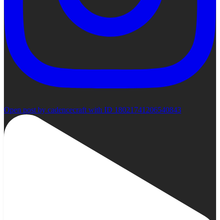
Open post by cadencecraft with ID 18021741206540843