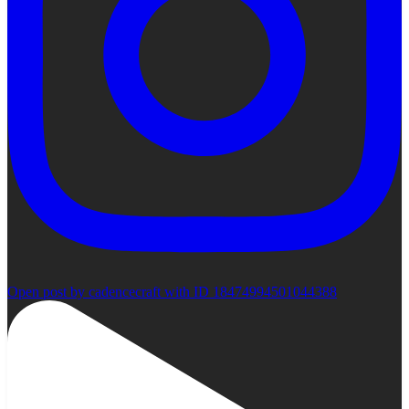
Open post by cadencecraft with ID 18474994501044388