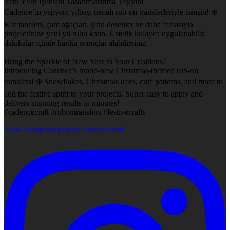
Yeni Yılın Işıltısını Tasarımlarınıza Taşıyın!
Cadence’in yepyeni yılbaşı temalı rub-on transferleriyle tanışın! ❄️
Kar taneleri, çam ağaçları, şirin desenler ve daha fazlasıyla
projelerinize yeni yıl ruhu katın. Üstelik kolayca uygulanabilir,
dakikalar içinde harika sonuçlar alabilirsiniz.
Bring the Sparkle of New Year to Your Creations!
Introducing Cadence’s brand-new Christmas-themed rub-on
transfers! ❄️ Snowflakes, Christmas trees, cute patterns, and more to
add the festive spirit to your projects. Super easy to apply and
delivers stunning results in minutes!
#cadencecraft #rubontransfers #festivecrafts
View Instagram post by cadencecraft