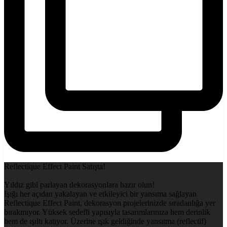
Reflectique Effect Paint Satışta!
Yıldız gibi parlayan dekorasyonlara hazır olun!
Işığı her açıdan yakalayan ve etkileyici bir yansıma sağlayan
Reflectique Effect Paint, dekorasyon projelerinizde sıradanlığa yer
bırakmıyor. Yüksek sedefli yapısıyla tasarımlarınıza hem derinlik
hem de ışıltı katıyor. Üzerine ışık geldiğinde yansıtma (reflectif)