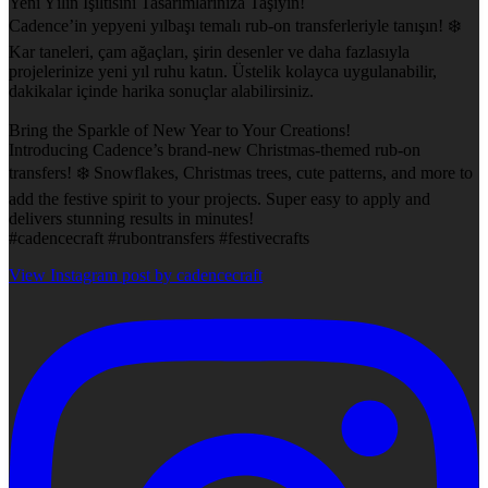
Yeni Yılın Işıltısını Tasarımlarınıza Taşıyın!
Cadence’in yepyeni yılbaşı temalı rub-on transferleriyle tanışın! ❄️
Kar taneleri, çam ağaçları, şirin desenler ve daha fazlasıyla
projelerinize yeni yıl ruhu katın. Üstelik kolayca uygulanabilir,
dakikalar içinde harika sonuçlar alabilirsiniz.
Bring the Sparkle of New Year to Your Creations!
Introducing Cadence’s brand-new Christmas-themed rub-on
transfers! ❄️ Snowflakes, Christmas trees, cute patterns, and more to
add the festive spirit to your projects. Super easy to apply and
delivers stunning results in minutes!
#cadencecraft #rubontransfers #festivecrafts
View Instagram post by cadencecraft