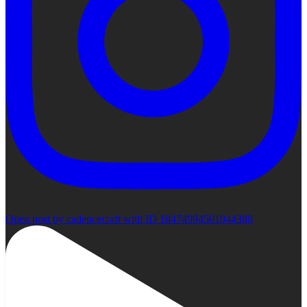
Open post by cadencecraft with ID 18474994501044388