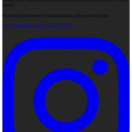
world!
#cadenceconnoisseur #impastopainting #heavybodypaint
View Instagram post by cadencecraft