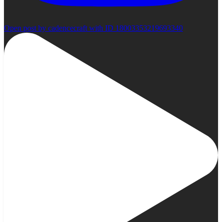
Open post by cadencecraft with ID 18003353219693340