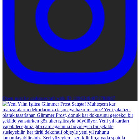
Open post by cadencecraft with ID 18063464071788067