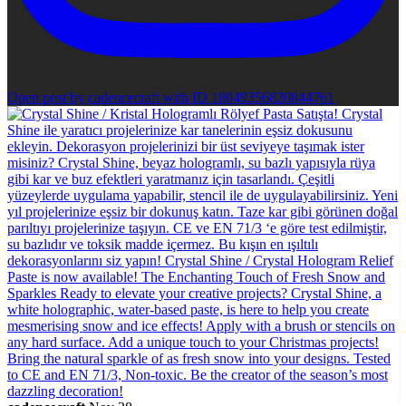
Open post by cadencecraft with ID 18049356820844761