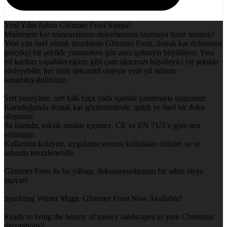
Yeni Yılın Işıltısı Glimmer Frost Satışta!
Muhteşem kar manzaralarını dekorlarınıza taşımaya hazır mısınız?
Yeni yıla özel olarak tasarlanan Glimmer Frost, donuk kar dokusunu
gerçekçi bir şekilde yansıtırken göz alıcı ışıltısıyla büyülüyor. Yeni
yıl kartları yapabileceğiniz gibi çam ağacınızı büyüleyici bir şekilde
süsleyebilir, her türlü dekoratif objeyle yeni yıl ruhunu
tamamlayabilirsiniz.
Sert yüzeylere, sert kıllı fırça yada spatula yardımıyla uygulanır.
Kuruduğunda donuk kar görünümünde, ışıltılı ve özel bir doku
oluşturur.
Su bazlıdır, toksik madde içermez. CE ve EN 71/3’e göre test
edilmiştir.
Kullanımı kolaydır, uygulama sonrası kullanılan ürünler su ve
sabunla temizlenebilir.
Glimmer Frost ile bu yılbaşı, dekorasyonlarınızı bir adım öteye
taşıyın!
Sparkling Winter Magic Glimmer Frost Now Available!
Ready to bring the beauty of snowy landscapes to your Christmas
decorations?