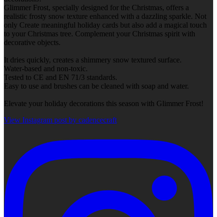
Glimmer Frost, specially designed for the Christmas, offers a
realistic frosty snow texture enhanced with a dazzling sparkle. Not
only Create meaningful holiday cards but also add a magical touch
to your Christmas tree. Complement your Christmas spirit with
decorative objects.
It dries quickly, creates a shimmery snow textured surface.
Water-based and non-toxic.
Tested to CE and EN 71/3 standards.
Easy to use and brushes can be cleaned with soap and water.
Elevate your holiday decorations this season with Glimmer Frost!
View Instagram post by cadencecraft