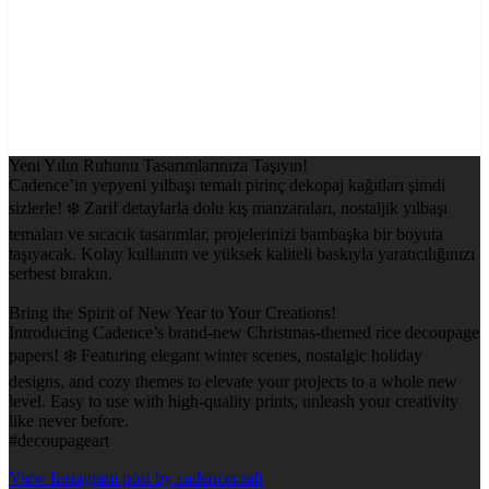
Yeni Yılın Ruhunu Tasarımlarınıza Taşıyın!
Cadence’in yepyeni yılbaşı temalı pirinç dekopaj kağıtları şimdi
sizlerle! ❄️ Zarif detaylarla dolu kış manzaraları, nostaljik yılbaşı
temaları ve sıcacık tasarımlar, projelerinizi bambaşka bir boyuta
taşıyacak. Kolay kullanım ve yüksek kaliteli baskıyla yaratıcılığınızı
serbest bırakın.
Bring the Spirit of New Year to Your Creations!
Introducing Cadence’s brand-new Christmas-themed rice decoupage
papers! ❄️ Featuring elegant winter scenes, nostalgic holiday
designs, and cozy themes to elevate your projects to a whole new
level. Easy to use with high-quality prints, unleash your creativity
like never before.
#decoupageart
View Instagram post by cadencecraft