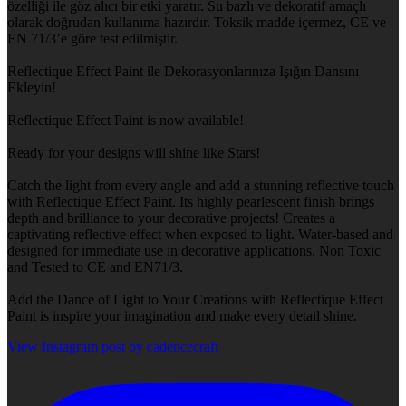
özelliği ile göz alıcı bir etki yaratır. Su bazlı ve dekoratif amaçlı
olarak doğrudan kullanıma hazırdır. Toksik madde içermez, CE ve
EN 71/3’e göre test edilmiştir.
Reflectique Effect Paint ile Dekorasyonlarınıza Işığın Dansını
Ekleyin!
Reflectique Effect Paint is now available!
Ready for your designs will shine like Stars!
Catch the light from every angle and add a stunning reflective touch
with Reflectique Effect Paint. Its highly pearlescent finish brings
depth and brilliance to your decorative projects! Creates a
captivating reflective effect when exposed to light. Water-based and
designed for immediate use in decorative applications. Non Toxic
and Tested to CE and EN71/3.
Add the Dance of Light to Your Creations with Reflectique Effect
Paint is inspire your imagination and make every detail shine.
View Instagram post by cadencecraft