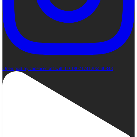
Open post by cadencecraft with ID 18021741206540843