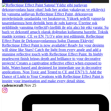
Open post by cadencecraft with ID 17957469713733222
cadencecraft
Nov 25