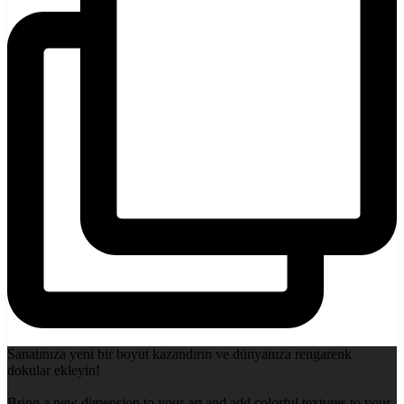
Sanatınıza yeni bir boyut kazandırın ve dünyanıza rengarenk
dokular ekleyin!
Bring a new dimension to your art and add colorful textures to your