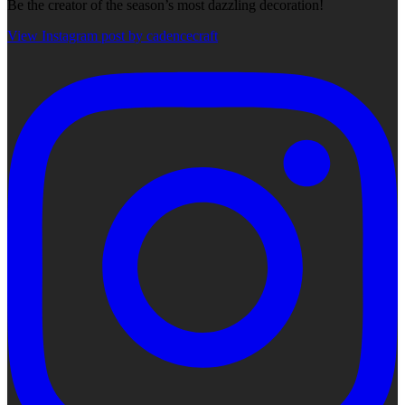
Be the creator of the season’s most dazzling decoration!
View Instagram post by cadencecraft