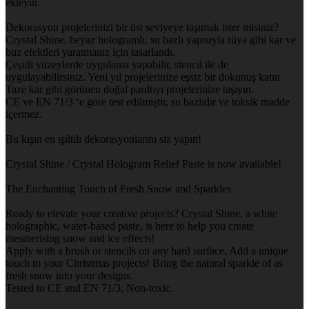
ekleyin.
Dekorasyon projelerinizi bir üst seviyeye taşımak ister misiniz?
Crystal Shine, beyaz hologramlı, su bazlı yapısıyla rüya gibi kar ve
buz efektleri yaratmanız için tasarlandı.
Çeşitli yüzeylerde uygulama yapabilir, stencil ile de
uygulayabilirsiniz. Yeni yıl projelerinize eşsiz bir dokunuş katın.
Taze kar gibi görünen doğal parıltıyı projelerinize taşıyın.
CE ve EN 71/3 ‘e göre test edilmiştir, su bazlıdır ve toksik madde
içermez.
Bu kışın en ışıltılı dekorasyonlarını siz yapın!
Crystal Shine / Crystal Hologram Relief Paste is now available!
The Enchanting Touch of Fresh Snow and Sparkles
Ready to elevate your creative projects? Crystal Shine, a white
holographic, water-based paste, is here to help you create
mesmerising snow and ice effects!
Apply with a brush or stencils on any hard surface. Add a unique
touch to your Christmas projects! Bring the natural sparkle of as
fresh snow into your designs.
Tested to CE and EN 71/3, Non-toxic.