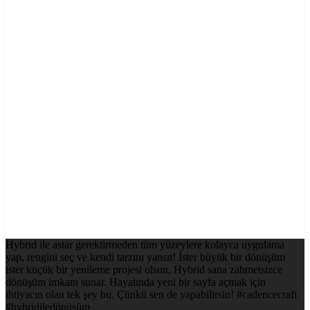
Hybrid ile astar gerektirmeden tüm yüzeylere kolayca uygulama
yap, rengini seç ve kendi tarzını yansıt! İster büyük bir dönüşüm
ister küçük bir yenileme projesi olsun, Hybrid sana zahmetsizce
dönüşüm imkanı sunar. Hayatında yeni bir sayfa açmak için
ihtiyacın olan tek şey bu. Çünkü sen de yapabilirsin! #cadencecraft
#hybridiledönüşüm