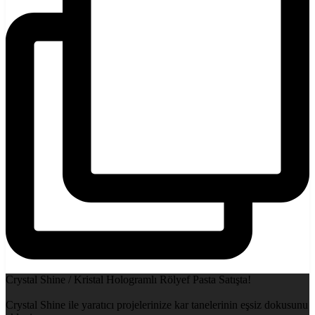
Crystal Shine / Kristal Hologramlı Rölyef Pasta Satışta!
Crystal Shine ile yaratıcı projelerinize kar tanelerinin eşsiz dokusunu