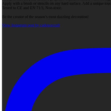
Apply with a brush or stencils on any hard surface. Add a unique touch
Tested to CE and EN 71/3, Non-toxic.
Be the creator of the season’s most dazzling decoration!
View Instagram post by cadencecraft