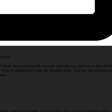
ekleyin.
l Shine, beyaz hologramlı, su bazlı yapısıyla rüya gibi kar ve buz efektle
 Yeni yıl projelerinize eşsiz bir dokunuş katın. Taze kar gibi görünen doğ
rmez.
aphic, water-based paste, is here to help you create mesmerising snow a