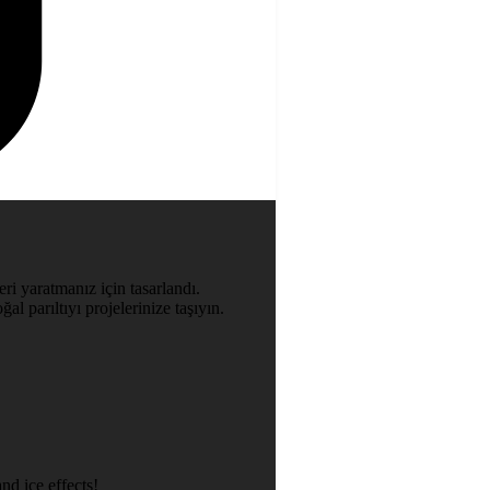
ri yaratmanız için tasarlandı.
al parıltıyı projelerinize taşıyın.
nd ice effects!