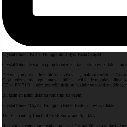
Crystal Shine / Kristal Hologramlı Rölyef Pasta Satışta!
Crystal Shine ile yaratıcı projelerinize kar tanelerinin eşsiz dokusunu 
Dekorasyon projelerinizi bir üst seviyeye taşımak ister misiniz? Crysta
Çeşitli yüzeylerde uygulama yapabilir, stencil ile de uygulayabilirsiniz.
CE ve EN 71/3 ‘e göre test edilmiştir, su bazlıdır ve toksik madde içe
Bu kışın en ışıltılı dekorasyonlarını siz yapın!
Crystal Shine / Crystal Hologram Relief Paste is now available!
The Enchanting Touch of Fresh Snow and Sparkles
Ready to elevate your creative projects? Crystal Shine, a white hologr