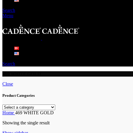
Search
Menu
Search
469 WHITE GOLD
Close
Product Categories
Home
469 WHITE GOLD
Showing the single result
Show sidebar