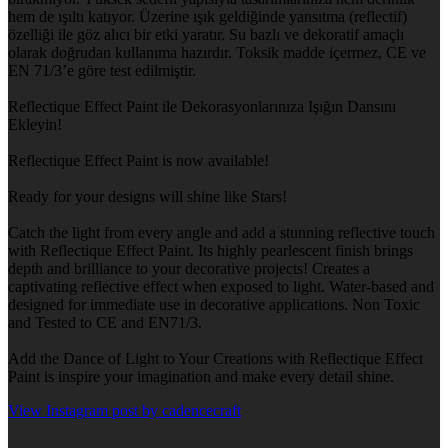
hem de ışıltı katıyor. Üzerine ışık geldiğinde yansıtma (reflectif)
özelliği ile göz alıcı bir etki yaratır. Su bazlı ve dekoratif amaçlı
olarak doğrudan kullanıma hazırdır. Toksik madde içermez, CE ve
EN 71/3’e göre test edilmiştir.
Reflectique Effect Paint ile Dekorasyonlarınıza Işığın Dansını
Ekleyin!
Reflectique Effect Paint is now available!
Ready for your designs will shine like Stars!
Catch the light from every angle and add a stunning reflective touch
with Reflectique Effect Paint. Its highly pearlescent finish brings
depth and brilliance to your decorative projects! Creates a
captivating reflective effect when exposed to light. Water-based and
designed for immediate use in decorative applications. Non Toxic
and Tested to CE and EN71/3.
Add the Dance of Light to Your Creations with Reflectique Effect
Paint is inspire your imagination and make every detail shine.
View Instagram post by cadencecraft