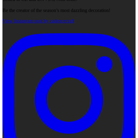
Be the creator of the season’s most dazzling decoration!
View Instagram post by cadencecraft