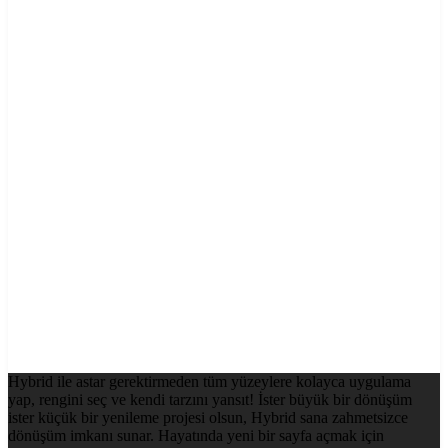
Hybrid ile astar gerektirmeden tüm yüzeylere kolayca uygulama
yap, rengini seç ve kendi tarzını yansıt! İster büyük bir dönüşüm
ister küçük bir yenileme projesi olsun, Hybrid sana zahmetsizce
dönüşüm imkanı sunar. Hayatında yeni bir sayfa açmak için