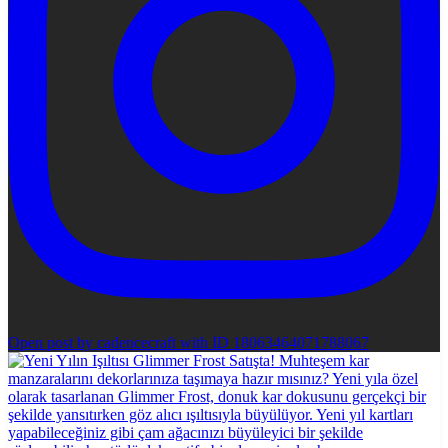
Open post by cadencecraft with ID 18063464071788067