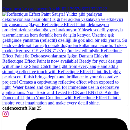
Open post by cadencecraft with ID 17957469713733222
cadencecraft
Kas 25