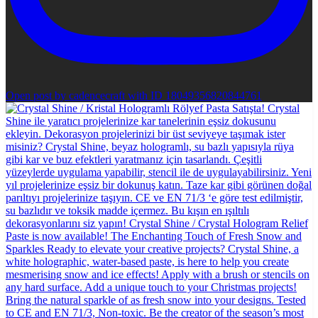
Open post by cadencecraft with ID 18049356820844761