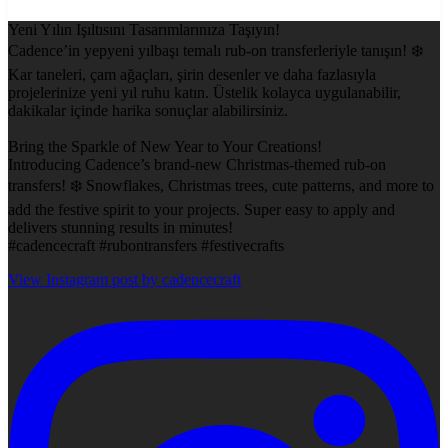
Yeni Yılın Işıltısını Tasarımlarınıza Taşıyın!
Cadence’in yepyeni yılbaşı temalı rub-on transferleriyle tanışın! ❄️
Kar taneleri, çam ağaçları, şirin desenler ve daha fazlasıyla
projelerinize yeni yıl ruhu katın. Üstelik kolayca uygulanabilir,
dakikalar içinde harika sonuçlar alabilirsiniz.
Bring the Sparkle of New Year to Your Creations!
Introducing Cadence’s brand-new Christmas-themed rub-on
transfers! ❄️ Snowflakes, Christmas trees, cute patterns, and more to
add the festive spirit to your projects. Super easy to apply and
delivers stunning results in minutes!
#cadencecraft #rubontransfers #festivecrafts
View Instagram post by cadencecraft