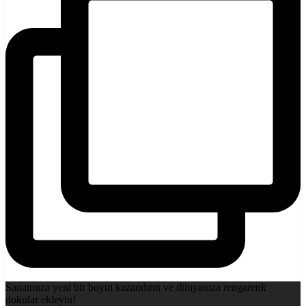
Sanatınıza yeni bir boyut kazandırın ve dünyanıza rengarenk
dokular ekleyin!