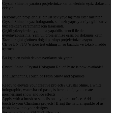
Crystal Shine ile yaratıcı projelerinize kar tanelerinin eşsiz dokusunu
ekleyin.
Dekorasyon projelerinizi bir üst seviyeye taşımak ister misiniz?
Crystal Shine, beyaz hologramlı, su bazlı yapısıyla rüya gibi kar ve
buz efektleri yaratmanız için tasarlandı.
Çeşitli yüzeylerde uygulama yapabilir, stencil ile de
uygulayabilirsiniz. Yeni yıl projelerinize eşsiz bir dokunuş katın.
Taze kar gibi görünen doğal parıltıyı projelerinize taşıyın.
CE ve EN 71/3 ‘e göre test edilmiştir, su bazlıdır ve toksik madde
içermez.
Bu kışın en ışıltılı dekorasyonlarını siz yapın!
Crystal Shine / Crystal Hologram Relief Paste is now available!
The Enchanting Touch of Fresh Snow and Sparkles
Ready to elevate your creative projects? Crystal Shine, a white
holographic, water-based paste, is here to help you create
mesmerising snow and ice effects!
Apply with a brush or stencils on any hard surface. Add a unique
touch to your Christmas projects! Bring the natural sparkle of as
fresh snow into your designs.
Tested to CE and EN 71/3, Non-toxic.