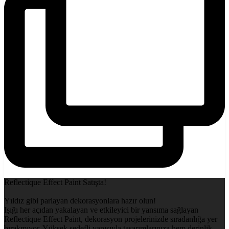
Reflectique Effect Paint Satışta!
Yıldız gibi parlayan dekorasyonlara hazır olun!
Işığı her açıdan yakalayan ve etkileyici bir yansıma sağlayan
Reflectique Effect Paint, dekorasyon projelerinizde sıradanlığa yer
bırakmıyor. Yüksek sedefli yapısıyla tasarımlarınıza hem derinlik