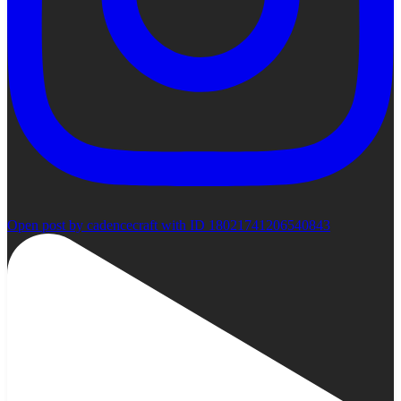
Open post by cadencecraft with ID 18021741206540843