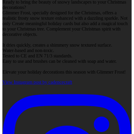
Ready to bring the beauty of snowy landscapes to your Christmas
decorations?
Glimmer Frost, specially designed for the Christmas, offers a
realistic frosty snow texture enhanced with a dazzling sparkle. Not
only Create meaningful holiday cards but also add a magical touch
to your Christmas tree. Complement your Christmas spirit with
decorative objects.
It dries quickly, creates a shimmery snow textured surface.
Water-based and non-toxic.
Tested to CE and EN 71/3 standards.
Easy to use and brushes can be cleaned with soap and water.
Elevate your holiday decorations this season with Glimmer Frost!
View Instagram post by cadencecraft