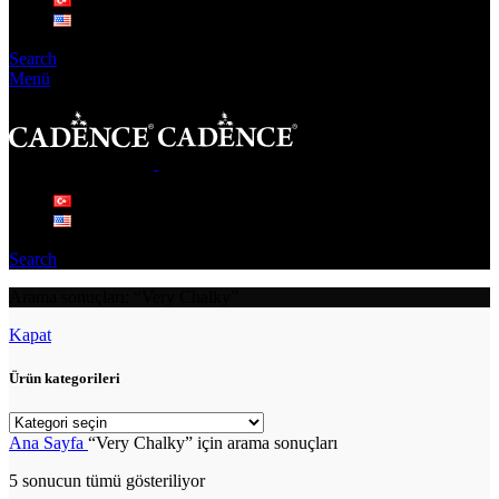
Search
Menü
Search
Arama sonuçları: “Very Chalky”
Kapat
Ürün kategorileri
Ana Sayfa
“Very Chalky” için arama sonuçları
5 sonucun tümü gösteriliyor