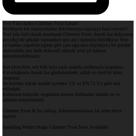
Yeni Yılın Işıltısı Glimmer Frost Satışta!
Muhteşem kar manzaralarını dekorlarınıza taşımaya hazır mısınız?
Yeni yıla özel olarak tasarlanan Glimmer Frost, donuk kar dokusunu
gerçekçi bir şekilde yansıtırken göz alıcı ışıltısıyla büyülüyor. Yeni
yıl kartları yapabileceğiniz gibi çam ağacınızı büyüleyici bir şekilde
süsleyebilir, her türlü dekoratif objeyle yeni yıl ruhunu
tamamlayabilirsiniz.
Sert yüzeylere, sert kıllı fırça yada spatula yardımıyla uygulanır.
Kuruduğunda donuk kar görünümünde, ışıltılı ve özel bir doku
oluşturur.
Su bazlıdır, toksik madde içermez. CE ve EN 71/3’e göre test
edilmiştir.
Kullanımı kolaydır, uygulama sonrası kullanılan ürünler su ve
sabunla temizlenebilir.
Glimmer Frost ile bu yılbaşı, dekorasyonlarınızı bir adım öteye
taşıyın!
Sparkling Winter Magic Glimmer Frost Now Available!