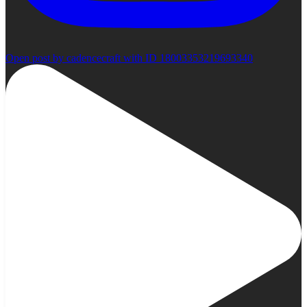
Open post by cadencecraft with ID 18003353219693340