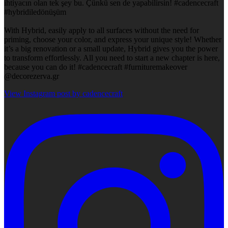
ihtiyacın olan tek şey bu. Çünkü sen de yapabilirsin! #cadencecraft
#hybridiledönüşüm
With Hybrid, easily apply to all surfaces without the need for
priming, choose your color, and express your unique style! Whether
it’s a big renovation or a small update, Hybrid gives you the power
to transform effortlessly. All you need to start a new chapter is here,
because you can do it! #cadencecraft #furnituremakeover
@decorezerva.gr
View Instagram post by cadencecraft