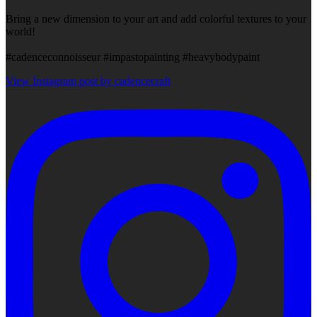
Bring a new dimension to your art and add colorful textures to your
world!
#cadenceconnoisseur #impastopainting #heavybodypaint
View Instagram post by cadencecraft