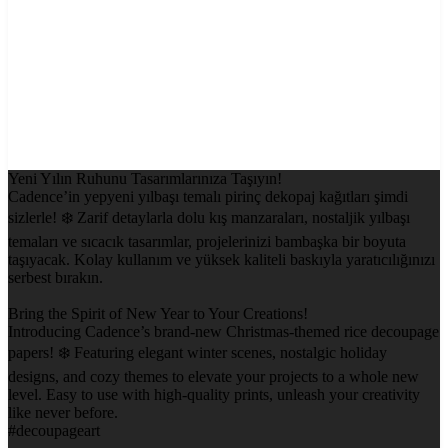
Yeni Yılın Ruhunu Tasarımlarınıza Taşıyın!
Cadence’in yepyeni yılbaşı temalı pirinç dekopaj kağıtları şimdi
sizlerle! ❄️ Zarif detaylarla dolu kış manzaraları, nostaljik yılbaşı
temaları ve sıcacık tasarımlar, projelerinizi bambaşka bir boyuta
taşıyacak. Kolay kullanım ve yüksek kaliteli baskıyla yaratıcılığınızı
serbest bırakın.
Bring the Spirit of New Year to Your Creations!
Introducing Cadence’s brand-new Christmas-themed rice decoupage
papers! ❄️ Featuring elegant winter scenes, nostalgic holiday
designs, and cozy themes to elevate your projects to a whole new
level. Easy to use with high-quality prints, unleash your creativity
like never before.
#decoupageart